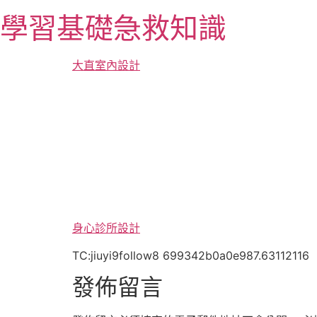
跳
學習基礎急救知識
至
主
要
大直室內設計
內
容
身心診所設計
TC:jiuyi9follow8 699342b0a0e987.63112116
發佈留言