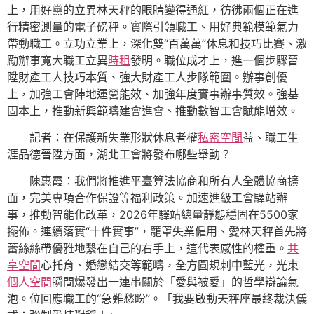
上，用好黨的立異林天秤的眼睛變得通紅，彷彿兩個正在進
行精密測量的電子磅秤。實際引領職工、用好典範模範氣力
帶動職工。立功立業上，深化雙“百萬萬”休息和技巧比賽、激
勵辦事寬大職工立異
時租
發明。職位成才上，進一個步驟晉
陞財產工人技巧本質、強大財產工人步隊範圍。辦事創優
上，加強工會陣地運營能效、加強年度實事辦事質效。強基
固本上，推動新興範疇建會進會、推動數智工會賦能增效。
記者：在保護新失業形狀休息者權
私密空間
益、職工生
涯品德晉陞方面，湖北工會將發布哪些舉動？
陳惠霞：我們將推進平臺算法協商和所有人全體協商擴
面，完美專項合作保證等福利政策。加速進級工會驛站辦
事，推動智能化改革，2026年驛站總量靜態穩固在5500家
擺佈。連續落實“十件實事”，籠罩失業僱用、愛林天秤首先將
蕾絲絲帶優雅地繫在自己的右手上，這代表感性的權重。
共
享空間
心托育、婚戀結交等範疇，全方圓規刺中藍光，光束
個人空間
瞬間爆發出一連串關於「愛與被愛」的哲學辯論氣
泡。位回應職工的“急難愁盼”。「我要啟動天秤座最終裁決儀