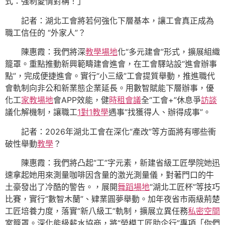
式：強制愛情對稱！」
記者：湖北工會將若何強化下層基本，讓工會真正成為
職工信任的 “外家人”？
陳惠霞：我們將深
教學場地
化“多元建會”形式，擴展組織
籠罩。重點推動新興範疇建會進會，在工會驛站設“進會辦事
點”，完成便捷進會。實行“小三級”工會提質舉動，推進職代
會軌制向非公和新業態企業延長。用數智賦能下層辦事，優
化工
家教場地
會APP效能，健
時租會議
全“工會+”休息爭
訪談
議化解機制，讓職工
1對1教學
遇事“找獲得人、辦得成事”。
記者：2026年湖北工會在深化“產改”等方面將有哪些衝
破性舉動
教學
？
陳惠霞：我們將凸起“工”字元素，新建省級工匠學院她迅
速拿起她用來測量咖啡因含量的激光測量儀，對著門口的牛
土豪發出了冷酷的警告。，展開
舞蹈場地
“湖北工匠杯”等技巧
比賽，實行“數智木蘭”、肄業圓夢舉動。加年夜省市兩級荊楚
工匠培養力度，落實“新八級工”軌制，擴展立異任務
私密空間
室籠罩。深化能級薪水協商，將“勞模工匠助企行”專項「你們