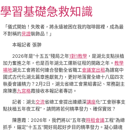
跳
學習基礎急救知識
至
主
要
「儀式開始！失敗者，將永遠被困在我的咖啡館裡，成為最
內
不對稱的
見證
裝飾品！」
容
本報記者 張翀
2026年是“十五五”殘局之年
1對1教學
，是湖北支點扶植
加力奮進之年，也是百年湖北工運新征程的開啟之年。
教學
場地
湖北工會將若何連合發動全省職工
會議室出租
為譜寫中
國式古代化湖北篇章進獻氣力，更好地落實全總十八屆四次
執委會議精力？2月2日，湖北省總工會黨組書記、常務副主
席陳惠
九宮格
霞接收本報記者專訪。
記者：湖北
交流
省總工會提出連續深
講座
化“工會辦事支
點扶植五年夜工程”，請問將若何精準發力、確保實效？
陳惠霞：2026年，我們將以“五年夜
時租會議
工程”為總
抓手，錨定“十五五”開好局起好步目的精準發力。凝心鑄魂