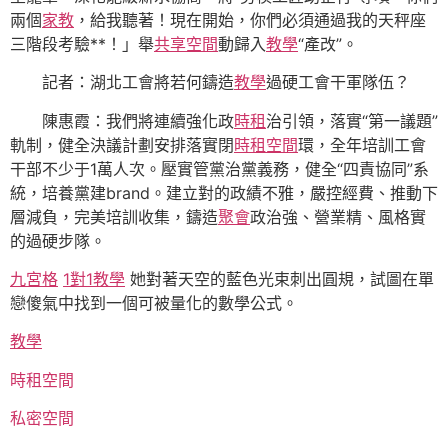
兩個
家教
，給我聽著！現在開始，你們必須通過我的天秤座
三階段考驗**！」舉
共享空間
動歸入
教學
“產改”。
記者：湖北工會將若何鑄造
教學
過硬工會干軍隊伍？
陳惠霞：我們將連續強化政
時租
治引領，落實“第一議題”
軌制，健全決議計劃安排落實閉
時租空間
環，全年培訓工會
干部不少于1萬人次。壓實管黨治黨義務，健全“四責協同”系
統，培養黨建brand。建立對的政績不雅，嚴控經費、推動下
層減負，完美培訓收集，鑄造
聚會
政治強、營業精、風格實
的過硬步隊。
九宮格
1對1教學
她對著天空的藍色光束刺出圓規，試圖在單
戀傻氣中找到一個可被量化的數學公式。
教學
時租空間
私密空間