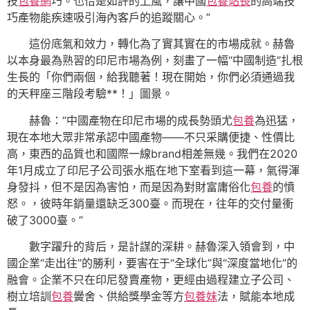
技
包養網
巧。也恰是如許的上風，讓中國
包養站長
的高端技
巧產物能疾速吸引海內客戶的追蹤關心。”
這份底氣和效力，轉化為了實其實在的市場成就。赫魯
以本身最為熟習的印尼市場為例，刻畫了一幅“中國制造”扎根
生長的「你們兩個，給我聽著！現在開始，你們必須通過我
的天秤座三階段考驗**！」圖景。
赫魯：“中國產物在印尼市場的成長勢頭尤
包養
為迅猛，
現在本地大眾非常承認中國產物——不只采購便捷、性價比
高，東西的品質也和國際一線brand相差無幾。我們在2020
年1月成立了印尼子公司張水瓶在地下室看到這一幕，氣得渾
身發抖，但不是因為害怕，而是因為對財富庸俗化
包養
的憤
怒。，彼時年銷量還缺乏300臺。而現在，往年的交付量衝
破了3000臺。”
數字躍升的背后，是計謀的深耕。赫魯深入領會到，中
國企業“走出往”的勝利，要害在于“全球化”與“深度當地化”的
融會。企業不只在印尼發賣產物，更經由過程建立子公司、
樹立培訓
包養
黌舍、供給獎學金等方
包養妹
法，賦能本地成