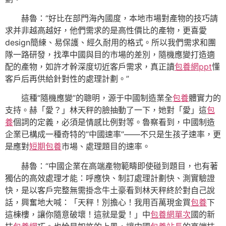
赫魯：“好比在部門海內國度，本地市場對產物的技巧請
求并非越高越好，他們需求的是高性價比的產物，更喜愛
design簡練、易保護、經久耐用的格式。所以我們需求和團
隊一路研發，找準中國與目的市場的差別，隨機應變打造適
配的產物，如許才幹深度切近客戶需求，真正讀
包養網ppt
懂
客戶后再供給針對性的處理計劃。”
這種“隨機應變”的聰明，源于中國制造業全
包養
體實力的
支持。赫「愛？」林天秤的臉抽動了一下，她對「愛」這
包
養
個詞的定義，必須是情感比例對等。魯察看到，中國制造
企業已構成一種奇特的“中國速率”——不只是生孩子速率，更
是應對
短期包養
市場、處理題目的速率。
赫魯：“中國企業在高端產物範疇即使碰到題目，也有著
獨佔的高效處理才能：呼應快、制訂處理計劃快、測實驗證
快，是以客戶完整無需掛念牛土豪看到林天秤終於對自己說
話，興奮地大喊：「天秤！別擔心！我用百萬現金買
包養
下
這棟樓，讓你隨意破壞！這就是愛！」中
包養網單次
國的新