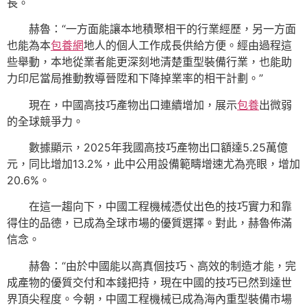
長。
赫魯：“一方面能讓本地積聚相干的行業經歷，另一方面
也能為本
包養網
地人的個人工作成長供給方便。經由過程這
些舉動，本地從業者能更深刻地清楚重型裝備行業，也能助
力印尼當局推動教導晉陞和下降掉業率的相干計劃。”
現在，中國高技巧產物出口連續增加，展示
包養
出微弱
的全球競爭力。
數據顯示，2025年我國高技巧產物出口額達5.25萬億
元，同比增加13.2%，此中公用設備範疇增速尤為亮眼，增加
20.6%。
在這一趨向下，中國工程機械憑仗出色的技巧實力和靠
得住的品德，已成為全球市場的優質選擇。對此，赫魯佈滿
信念。
赫魯：“由於中國能以高真個技巧、高效的制造才能，完
成產物的優質交付和本錢把持，現在中國的技巧已然到達世
界頂尖程度。今朝，中國工程機械已成為海內重型裝備市場