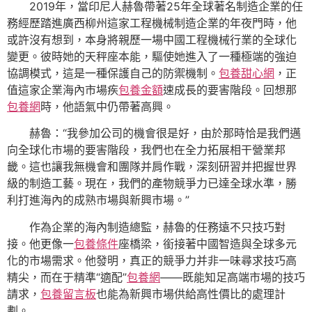
2019年，當印尼人赫魯帶著25年全球著名制造企業的任
務經歷踏進廣西柳州這家工程機械制造企業的年夜門時，他
或許沒有想到，本身將親歷一場中國工程機械行業的全球化
變更。彼時她的天秤座本能，驅使她進入了一種極端的強迫
協調模式，這是一種保護自己的防禦機制。
包養甜心網
，正
值這家企業海內市場疾
包養金額
速成長的要害階段。回想那
包養網
時，他語氣中仍帶著高興。
赫魯：“我參加公司的機會很是好，由於那時恰是我們邁
向全球化市場的要害階段，我們也在全力拓展相干營業邦
畿。這也讓我無機會和團隊并肩作戰，深刻研習并把握世界
級的制造工藝。現在，我們的產物競爭力已達全球水準，勝
利打進海內的成熟市場與新興市場。”
作為企業的海內制造總監，赫魯的任務遠不只技巧對
接。他更像一
包養條件
座橋梁，銜接著中國智造與全球多元
化的市場需求。他發明，真正的競爭力并非一味尋求技巧高
精尖，而在于精準“適配”
包養網
——既能知足高端市場的技巧
請求，
包養留言板
也能為新興市場供給高性價比的處理計
劃。