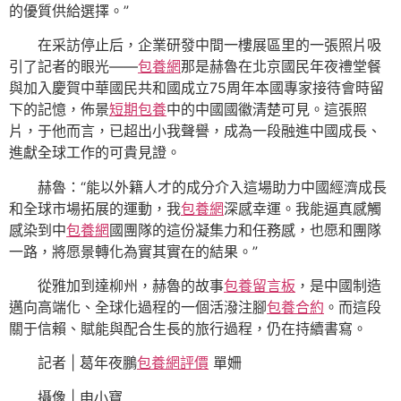
的優質供給選擇。”
在采訪停止后，企業研發中間一樓展區里的一張照片吸
引了記者的眼光——
包養網
那是赫魯在北京國民年夜禮堂餐
與加入慶賀中華國民共和國成立75周年本國專家接待會時留
下的記憶，佈景
短期包養
中的中國國徽清楚可見。這張照
片，于他而言，已超出小我聲譽，成為一段融進中國成長、
進獻全球工作的可貴見證。
赫魯：“能以外籍人才的成分介入這場助力中國經濟成長
和全球市場拓展的運動，我
包養網
深感幸運。我能逼真感觸
感染到中
包養網
國團隊的這份凝集力和任務感，也愿和團隊
一路，將愿景轉化為實其實在的結果。”
從雅加到達柳州，赫魯的故事
包養留言板
，是中國制造
邁向高端化、全球化過程的一個活潑注腳
包養合約
。而這段
關于信賴、賦能與配合生長的旅行過程，仍在持續書寫。
記者 | 葛年夜鵬
包養網評價
單姍
攝像 | 申小寶