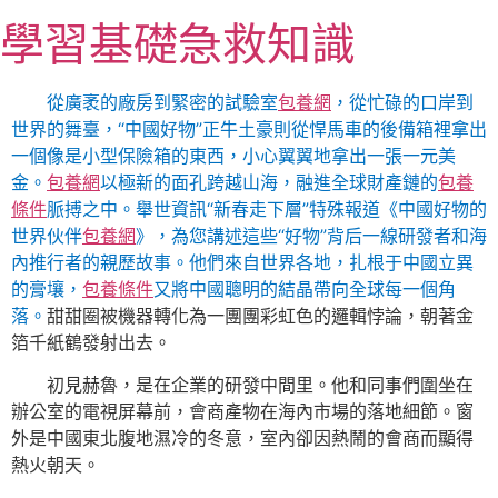
跳
學習基礎急救知識
至
主
要
從廣袤的廠房到緊密的試驗室
包養網
，從忙碌的口岸到
內
世界的舞臺，“中國好物”正牛土豪則從悍馬車的後備箱裡拿出
容
一個像是小型保險箱的東西，小心翼翼地拿出一張一元美
金。
包養網
以極新的面孔跨越山海，融進全球財產鏈的
包養
條件
脈搏之中。舉世資訊“新春走下層”特殊報道《中國好物的
世界伙伴
包養網
》，為您講述這些“好物”背后一線研發者和海
內推行者的親歷故事。他們來自世界各地，扎根于中國立異
的膏壤，
包養條件
又將中國聰明的結晶帶向全球每一個角
落。
甜甜圈被機器轉化為一團團彩虹色的邏輯悖論，朝著金
箔千紙鶴發射出去。
初見赫魯，是在企業的研發中間里。他和同事們圍坐在
辦公室的電視屏幕前，會商產物在海內市場的落地細節。窗
外是中國東北腹地濕冷的冬意，室內卻因熱鬧的會商而顯得
熱火朝天。