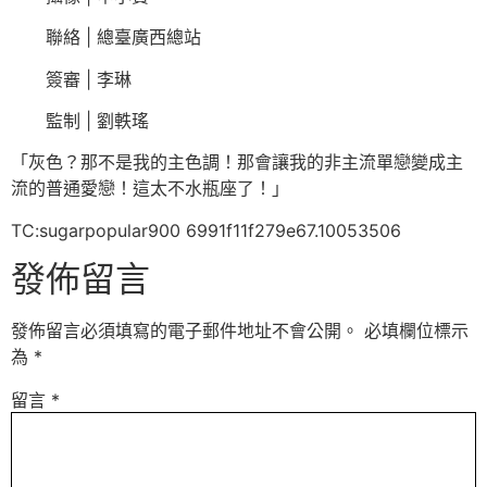
聯絡 | 總臺廣西總站
簽審 | 李琳
監制 | 劉軼瑤
「灰色？那不是我的主色調！那會讓我的非主流單戀變成主
流的普通愛戀！這太不水瓶座了！」
TC:sugarpopular900 6991f11f279e67.10053506
發佈留言
發佈留言必須填寫的電子郵件地址不會公開。
必填欄位標示
為
*
留言
*