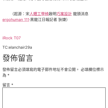
（起源：宋
人體工學椅
啟明
巧寓設計
龍頭消息
ergohuman 111
·黑龍江日報記者 狄婕）
iRock T07
TC:elanchair29a
發佈留言
發佈留言必須填寫的電子郵件地址不會公開。
必填欄位標示
為
*
留言
*