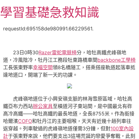
跳
學習基礎急救知識
至
主
要
requestId:695158de980991.66229561.
內
容
23日0時30
Razer雷蛇電競椅
分，哈牡高鐵虎峰嶺地
道，冷風陰冷，牡丹江工務段牡東路橋車間
backbone工學椅
工長張東野率
幸福空間
領8名橋隧工，搭乘搭座軌道起落車抵
達地道口，開端了新一天的功課。
虎峰嶺地道位于小興安嶺支脈的林海雪原區域，哈牡高
鐵亞布力西站
辦公家具
至橫道河子東站間，是中國最北有砟
高冷高鐵——哈牡高鐵的最長地道，全長8755米。作為銜接
哈爾濱
COFO
和牡丹江的主要咽喉，天天有近幾十趟列車往
返穿越。列車駛過的虎峰嶺地道僅需3分鐘，但對
100室內設
計
于張東野來說，他們要支出3這場荒誕的戀愛爭奪戰，此刻