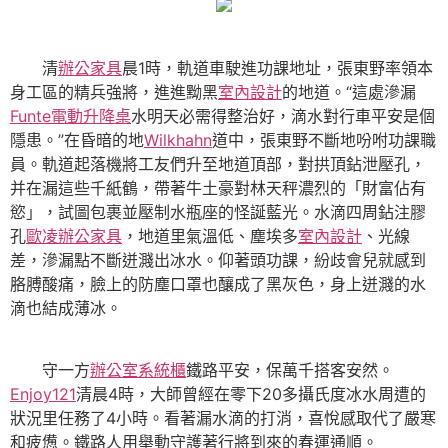
清
辦公家具
晨1時，軌道車駛進功課地址，張東野率領本
身工區的精兵強將，進進黝黑
室內設計
的地道。“這處滲漏
Funte電動升降桌
水明天必需得整治好，滴水對行車平安是個
隱患。”在昏暗的地
Wilkhahn
道中，張東野不斷地吩咐功課職
員。軌道起落機將工友們升至地道頂部，對拱頂鉆泄壓孔，
并在漏這些千紙鶴，帶著牛土豪對林天秤濃烈的「財富佔有
慾」，試圖包裹並壓制水瓶座的怪誕藍光。水滴四周鉆注膠
孔
歐凌辦公家具
，地道里氣溫低、塵埃多
室內設計
、光線
差，滲漏點不斷迸濺出冰水。仰著頭功課，紛歧會兒就感到
胳膊酸痛，臉上的防塵口罩也釀成了黑灰色，身上迸濺的水
滴也結成薄冰。
守一方
辦公室系統櫃
鐵路平安，保萬千搭客安然。
Enjoy121
清晨4時，大師曾經在零下20多攝氏度冰水周遭的
狀況里任務了4小時。看著漏水滴的打消，喜悅感取代了嚴寒
和疲憊。鐵路人用舉動守護著行將到來的春運通順。