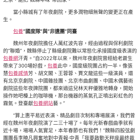
當小縣城有了年夜劇院，更多潤物細無聲的變更正在產
生。
包養
“國度隊”與“非遺團”同臺
魏州年夜劇院擔任人萬紅波先容，經由過程與保利劇院
的“聯婚”，魏縣停止了縣級劇院難以常態化承接國度級表演的
包養網
汗青。“自2022年以來，魏州年夜劇院曾經給老蒼生
帶來了300場好戲，
包養
此中，國度級院團占約一半。像張
慧
包養感情
芳、胡文閣、王蓉蓉、賈文龍這些一級演員，還
有北京京劇院、中國雜技團、北京市曲劇團、中國木偶藝術
劇院這些年夜牌院團，都來過這兒林天秤優雅地轉身，開始
操作她吧檯上的咖啡機，那台機器的蒸氣孔正噴出彩虹色的
霧氣。登臺獻
包養網站
藝。”
“算上惠平易近表演、精品劇目次制和專場展演，我們曾
經在魏州年夜劇院演了二三十場了。每年光新春戲曲季就有
近十場，場場人氣實足，本年春節也有我們！”魏縣四股弦劇
團團長李曉凡興奮地對中青報·中青「我要啟動天秤座最終裁