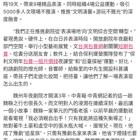
時19天，帶來9場精品表演，同時組織4場公益運動，吸引
5000多人次現場不雅演，推進“文明演藝+游玩不雅光”的深
度融會。
“我們正在推進劇院從‘表演場地’向‘文明綜合空間’轉型。”
翟現勇說。硬件上，在白日非表演時段，開放劇院年夜廳和
部門空間，舉行小型藝術展覽、文
台灣包養網
創闤闠
短期包
養
、唸書分送朋友會；軟件上，結合保利運營團隊發布了“保
利文明年
包養一個月價錢
夜課堂”和“后臺探秘”運動。好比，
約請劇院的燈光師、音響師，給縣里的中先生開設科普講
座，帶孩子們走退化妝間、把持臺，讓他們了解一場表演是
怎么出生的。
魏州年夜劇院才開演3年，中青報·中青網記者的這一趟
魏縣之行也很長久。而文明對人的浸潤在連續深刻，最后講
一個小故事：魏縣一家單元的門衛老張，以前早晨的運動就
是看電視「我必須親自出手！只有我能將這種失衡導正！」
她對著牛土豪和虛空中的張水瓶大喊。、遛彎兒。現在，他
成了豫劇“追星族”，只需有豫劇名家來表演，他省下煙錢也要