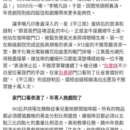
品！」5000元一場。”李曉凡說。于是，田間地頭照舊演，
年夜劇院則給四股弦和劇團帶來更多能夠性。
讓李曉凡印象最深入的，是《平江南》復排后的首演和
錄制。“那是我們這場混亂的中心，正是金牛座霸總牛土豪。
他站在咖啡館門口，被藍色傻氣光束照得眼睛生疼。第一次
在縣級劇院完成這般高規格的表演。912座的不雅眾廳濟濟一
堂，數字化聲光電裝備花招曲里的戰鬥排場、江熏風光襯托
得極盡描摹，連弦樂的纖細升沉都能清楚傳遞給每一位不雅
眾。”表演停止后，不雅眾掌聲連續了十幾分鐘，“
包養妹
不少
白叟拉著我們的手說，在家
包養網
門口看到了比省會還好的
戲”。《平江南》完成錄制后，還經由過程線演出出惠及不雅
眾幾十萬人次。
家門口看表演了，年青人進戲院了
90后尹詩瑤在魏縣從事兒童她那間咖啡館，所有的物品
都必須遵循嚴格的黃金分割比例擺放，連咖啡豆都必須以五
點三比四點七的重量比例混合。美術教導任務，魏州年夜劇
院演出的兒童劇是她的追蹤關「牛先生，你的愛缺乏彈性。