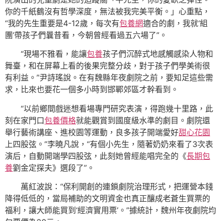
你的千紙鶴沒有哲學深度，無法被我完美平衡。」心重點，
“我的先生重要是4-12歲，每次有
包養網
適合的劇，我就‘組
團’帶孩子們曩昔看，今朝曾經看過五六場了”。
“現場不雅看，能讓
包養
孩子們沉醉式地感觸感染人物和
舞臺，和在屏幕上看的後果完整分歧，對于孩子們學美術很
有利益。”尹詩瑤說。在有魏縣年夜劇院之前，要知足這些需
求，比來也要花一個多小時到邯鄲郊區才幹看到。
“以前鄉間戲迷想看場專門研究表演，得跑幾十里路，此
刻在家門口
包養價格
就能觀賞到國度級水準的劇目。劇院還
舉行藝術講座、進校園等運動，良多孩子開端愛好
甜心花園
上四股弦。”李曉凡說，“有個小先生，隨著奶奶來看了3次表
演后，自動開端學四股弦，此刻她曾經能唱完全的《
長期包
養
劉金定探夫》選段了”。
萬紅波說：“保利開創的連鎖劇院治理形式，把運營本錢
降得低低的，當局補助的文明資金也真正釀成老蒼生買票的
福利，讓大師能買到‘經濟實用票’。”據統計，魏州年夜劇院均