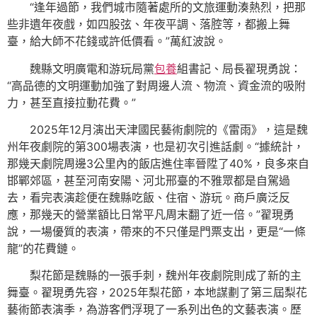
“逢年過節，我們城市隨著處所的文旅運動湊熱烈，把那
些非遺年夜戲，如四股弦、年夜平調、落腔等，都搬上舞
臺，給大師不花錢或許低價看。”萬紅波說。
魏縣文明廣電和游玩局黨
包養
組書記、局長翟現勇說：
“高品德的文明運動加強了對周邊人流、物流、資金流的吸附
力，甚至直接拉動花費。”
2025年12月演出天津國民藝術劇院的《雷雨》，這是魏
州年夜劇院的第300場表演，也是初次引進話劇。“據統計，
那幾天劇院周邊3公里內的飯店進住率晉陞了40%，良多來自
邯鄲郊區，甚至河南安陽、河北邢臺的不雅眾都是自駕過
去，看完表演趁便在魏縣吃飯、住宿、游玩。商戶廣泛反
應，那幾天的營業額比日常平凡周末翻了近一倍。”翟現勇
說，一場優質的表演，帶來的不只僅是門票支出，更是“一條
龍”的花費鏈。
梨花節是魏縣的一張手刺，魏州年夜劇院則成了新的主
舞臺。翟現勇先容，2025年梨花節，本地謀劃了第三屆梨花
藝術節表演季，為游客們浮現了一系列出色的文藝表演。歷