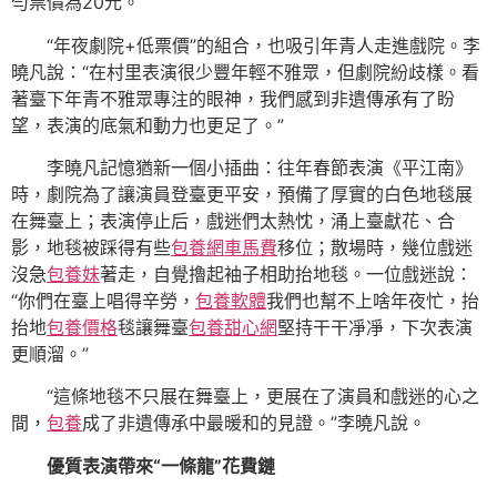
勻票價為20元。
“年夜劇院+低票價”的組合，也吸引年青人走進戲院。李
曉凡說：“在村里表演很少豐年輕不雅眾，但劇院紛歧樣。看
著臺下年青不雅眾專注的眼神，我們感到非遺傳承有了盼
望，表演的底氣和動力也更足了。”
李曉凡記憶猶新一個小插曲：往年春節表演《平江南》
時，劇院為了讓演員登臺更平安，預備了厚實的白色地毯展
在舞臺上；表演停止后，戲迷們太熱忱，涌上臺獻花、合
影，地毯被踩得有些
包養網車馬費
移位；散場時，幾位戲迷
沒急
包養妹
著走，自覺擼起袖子相助抬地毯。一位戲迷說：
“你們在臺上唱得辛勞，
包養軟體
我們也幫不上啥年夜忙，抬
抬地
包養價格
毯讓舞臺
包養甜心網
堅持干干凈凈，下次表演
更順溜。”
“這條地毯不只展在舞臺上，更展在了演員和戲迷的心之
間，
包養
成了非遺傳承中最暖和的見證。”李曉凡說。
優質表演帶來“一條龍”花費鏈