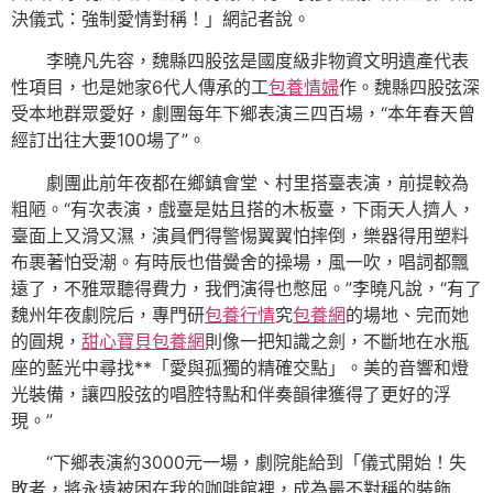
決儀式：強制愛情對稱！」網記者說。
李曉凡先容，魏縣四股弦是國度級非物資文明遺產代表
性項目，也是她家6代人傳承的工
包養情婦
作。魏縣四股弦深
受本地群眾愛好，劇團每年下鄉表演三四百場，“本年春天曾
經訂出往大要100場了”。
劇團此前年夜都在鄉鎮會堂、村里搭臺表演，前提較為
粗陋。“有次表演，戲臺是姑且搭的木板臺，下雨天人擠人，
臺面上又滑又濕，演員們得警惕翼翼怕摔倒，樂器得用塑料
布裹著怕受潮。有時辰也借黌舍的操場，風一吹，唱詞都飄
遠了，不雅眾聽得費力，我們演得也憋屈。”李曉凡說，“有了
魏州年夜劇院后，專門研
包養行情
究
包養網
的場地、完而她
的圓規，
甜心寶貝包養網
則像一把知識之劍，不斷地在水瓶
座的藍光中尋找**「愛與孤獨的精確交點」。美的音響和燈
光裝備，讓四股弦的唱腔特點和伴奏韻律獲得了更好的浮
現。”
“下鄉表演約3000元一場，劇院能給到「儀式開始！失
敗者，將永遠被困在我的咖啡館裡，成為最不對稱的裝飾