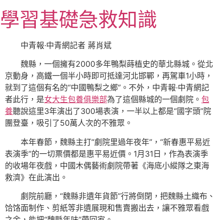
跳
學習基礎急救知識
至
主
要
中青報·中青網記者 蔣肖斌
內
魏縣，一個擁有2000多年鴨梨蒔植史的華北縣城。從北
容
京動身，高鐵一個半小時即可抵達河北邯鄲，再駕車1小時，
就到了這個有名的“中國鴨梨之鄉”。不外，中青報·中青網記
者此行，是
女大生包養俱樂部
為了這個縣城的一個劇院。
包
養
聽說這里3年演出了300場表演，一半以上都是“國字頭”院
團登臺，吸引了50萬人次的不雅眾。
本年春節，魏縣主打“劇院里過年夜年”，“新春惠平易近
表演季”的一切票價都是惠平易近價。1月31日，作為表演季
的收場年夜戲，中國木偶藝術劇院帶著《海底小縱隊之東海
救濟》在此演出。
劇院前廳，“魏縣非遺年貨節”行將倒閉，把魏縣土織布、
饸饹面制作、剪紙等非遺展現和售賣搬出去，讓不雅眾看戲
之余，能把“魏縣年味”帶回家。