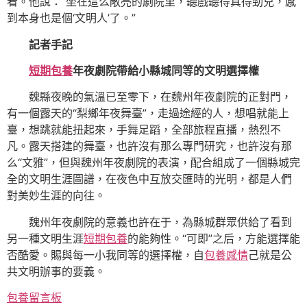
看。他說：“坐在這么敞亮的劇院里，聽戲聽得真得勁兒，感
到本身也是個‘文明人’了。”
記者手記
短期包養
年夜劇院帶給小縣城同等的文明選擇權
魏縣夜晚的氣溫已至零下，在魏州年夜劇院的正對門，
有一個露天的“梨鄉年夜舞臺”，走過途經的人，想唱就能上
臺，想跳就能扭起來，手舞足蹈，全部旅程直播，熱烈不
凡。露天搭建的舞臺，也許沒有那么專門研究，也許沒有那
么“文雅”，但與魏州年夜劇院的表演，配合組成了一個縣城完
全的文明生涯圖譜，在夜色中互放交匯時的光明，都是人們
對美妙生涯的向往。
魏州年夜劇院的意義也許在于，為縣城群眾供給了看到
另一種文明生涯
短期包養
的能夠性。“可即”之后，方能選擇能
否酷愛。賜與每一小我同等的選擇權，自
包養感情
己就是公
共文明辦事的要義。
包養留言板