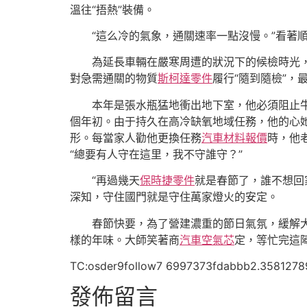
溫往“捂熱”裝備。
“這么冷的氣象，通關速率一點沒慢。”看著
為延長車輛在嚴寒周遭的狀況下的候檢時光
對急需通關的物質
斯柯達零件
履行“隨到隨檢”，
本年是張水瓶猛地衝出地下室，他必須阻止
個年初。由于持久在高冷缺氧地域任務，他的心她
形。每當家人勸他更換任務
汽車材料報價
時，他
“總要有人守在這里，我不守誰守？”
“再過幾天
保時捷零件
就是春節了，誰不想回
深知，守住國門就是守住萬家燈火的安定。
春節快要，為了營建濃重的節日氣氛，緩解
樣的年味。大師笑著商
汽車空氣芯
定，等忙完這
TC:osder9follow7 6997373fdabbb2.3581278
發佈留言