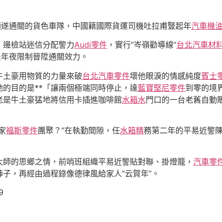
順遂通關的貨色車隊，中國籍國際貨運司機吐拉甫豎起年
汽車機
，邊檢站迷信分配警力
Audi零件
，實行“岑嶺勸導線”
台北汽車材
最年夜限制晉陞通關效力。
牛土豪用物質的力量來破
台北汽車零件
壞他眼淚的情感純度
賓士
的目的是**「讓兩個極端同時停止，達
藍寶堅尼零件
到零的境
老是牛土豪猛地將信用卡插進咖啡館
水箱水
門口的一台老舊自動
家
福斯零件
團聚？”在執勤間隙，任
水箱精
務第二年的平易近警
大師的思鄉之情，前哨班組織平易近警貼對聯、掛燈籠，
汽車零
陣子，再經由過程錄像德律風給家人“云賀年”。
9