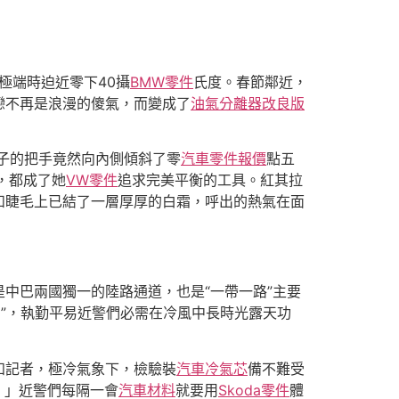
，極端時迫近零下40攝
BMW零件
氏度。春節鄰近，
戀不再是浪漫的傻氣，而變成了
油氣分離器改良版
杯子的把手竟然向內側傾斜了零
汽車零件報價
點五
，都成了她
VW零件
追求完美平衡的工具。紅其拉
和睫毛上已結了一層厚厚的白霜，呼出的熱氣在面
中巴兩國獨一的陸路通道，也是“一帶一路”主要
”，執勤平易近警們必需在冷風中長時光露天功
知記者，極冷氣象下，檢驗裝
汽車冷氣芯
備不難受
！」近警們每隔一會
汽車材料
就要用
Skoda零件
體