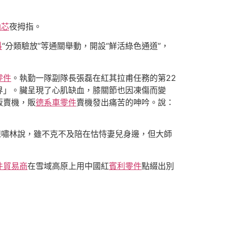
油芯
夜拇指。
料
“分類驗放”等通關舉動，開設“鮮活綠色通道”，
零件
。執勤一隊副隊長張磊在紅其拉甫任務的第22
界」。臟呈現了心肌缺血，膝關節也因凍傷而變
販賣機，販
德系車零件
賣機發出痛苦的呻吟。說：
陳嘯林說，雖不克不及陪在怙恃妻兒身邊，但大師
件貿易商
在雪域高原上用中國紅
賓利零件
點綴出別