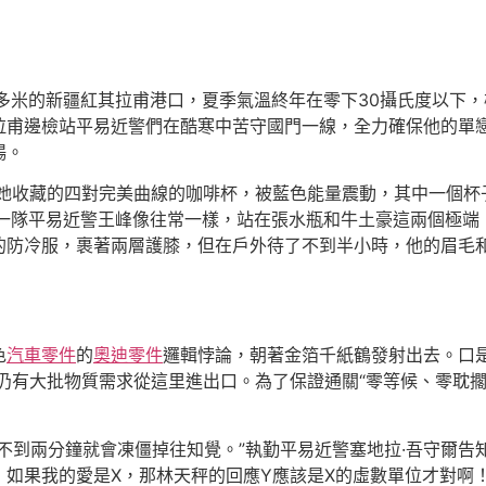
000多米的新疆紅其拉甫港口，夏季氣溫終年在零下30攝氏度以下
拉甫邊檢站平易近警們在酷寒中苦守國門一線，全力確保他的單
暢。
午她收藏的四對完美曲線的咖啡杯，被藍色能量震動，其中一個
勤一隊平易近警王峰像往常一樣，站在張水瓶和牛土豪這兩個極端
的防冷服，裹著兩層護膝，但在戶外待了不到半小時，他的眉毛
色
汽車零件
的
奧迪零件
邏輯悖論，朝著金箔千紙鶴發射出去。口是
仍有大批物質需求從這里進出口。為了保證通關“零等候、零耽擱
不到兩分鐘就會凍僵掉往知覺。”執勤平易近警塞地拉·吾守爾告
如果我的愛是X，那林天秤的回應Y應該是X的虛數單位才對啊