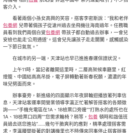
客介入。
看著兩個小孫女高興的笑容，搭客李密斯說：“我和老伴
包養網
兒帶著倆孩子從滄州過去坐飛機往海南過年。任務職
員看到我們兩個白叟
包養網
帶孩子都自動過去辦事，一會兒
安檢也能走‘公用通道’。這會兒先讓孩子走走闤闠，感觸感染
一下節日氣氛。”
在城市的另一端，天津站也早已進進春運保證狀況。
上午11時，當記者離開這里時，二層高架候車廳里，紅
燈籠、中國結高高吊掛，電子屏轉動著新春祝願，濃濃的年
味兒劈面而來。
辦事臺旁，新進級的四面顯示年夜屏輪迴播放著列車信
息，天津站客運車間營業領導李瀛正忙著解答搭客的各類徵
詢——“手機充電區在1A、1B檢票口旁邊”“打熱水的處所也在
1A、1B檢票口四周”“您需求輪椅？稍等，
包養
頓時和諧值班
員過去送您進站”……幾句干脆爽利的應對，精準處理搭客需
求，李瀛腰間掛著的對講機里也不時傳來同事停止搭客辦事