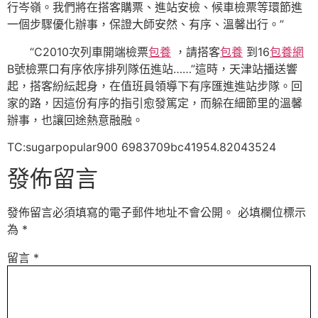
行岑嶺。我們將在搭客購票、進站安檢、候車檢票等環節進
一個步驟優化辦事，保證大師安然、有序、溫馨出行。”
“C2010次列車開端檢票
包養
，請搭客
包養
到16
包養網
B號檢票口有序依序排列隊伍進站……”這時，天津站播送響
起，搭客紛紜起身，在值班員領導下有序匯進進站步隊。回
家的路，因這份有序的指引愈發篤定，而躲在細節里的溫馨
辦事，也讓回途熱意融融。
TC:sugarpopular900 6983709bc41954.82043524
發佈留言
發佈留言必須填寫的電子郵件地址不會公開。
必填欄位標示
為
*
留言
*