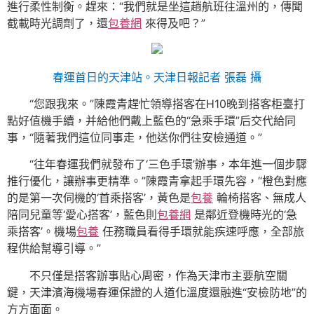
進行柔性制衡。趕來：“我們就是坐這趟航班往溫州的，傳聞
截載時光調劑了，還
包養網
來得及吧？”
春運首日的天津站。天津日報記者 張磊 攝
“您跟我來。”陳霞青趕忙領導搭客在H10晚到搭客柜臺打
點好值機手續，并給他們戴上藍色的“急乘手環”后交代給同
事，“隨著我們這位同事走，他送你們往安檢通道。”
“往年春運我們就發布了‘三色手環’辦事，本年進一個步驟
推行優化，讓辦事更精準。”陳霞青拿起手環先容，“橙色對應
的是第一次伺機的‘首乘搭客’，黃色是
包養
輪椅搭客、無成人
陪同兒童等‘愛心搭客’，藍色則
包養網
是鄰近登機時光的‘急
乘搭客’。機場
包養
任務職員看得手環就能疾速呼應，全部旅
程供給幫導引導。”
不只僅是搭客辦事貼心周密，作為天津市主要航空關
鍵，天津濱海機場春運保證的人道化溫度還融進“安檢防地”的
方方面面。