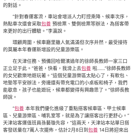
的對話。
“針對春運客流，車站會增派人力盯控乘降、候車次序，
熱點車次還會采取
包養
預檢票、雙側檢票等辦法，為搭客帶
來更好的出行體驗。”李瀛說。
環顧周圍，候車廳里雖人氣滿滿但次序井然，最受接待
的莫屬本年春運新增設的兒童游樂區。
在天津任務、預備回哈爾濱過年的徐師長教師一家三口
正立足于此。“爸爸，快看，我滑上去
包養
啦……”徐師長教師
的女兒歡樂地遊玩著。“這個兒童游樂區太貼心了，有軟包、
地墊等平安辦法，旁邊還有帶充電口的小桌板和椅子，我們
能歇息，孩子也能遊玩，候車都變得有興趣思了。”徐師長教
師說。
“
包養
本年我們優化進級了重點搭客候車區、甲士候車
區、兒童游樂區、哺乳室等，就是為了讓搭客出行更舒心。”
天津站客運值班員孫藝璇先容，“這兩天，天津站本站單日搭
客發送量在7萬人次擺佈，估計2月8日到
包養
14日將迎來出