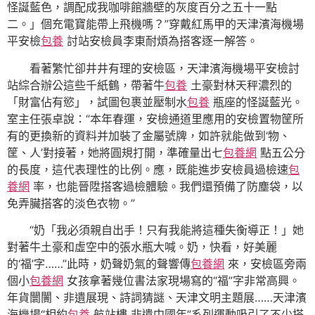
怪誕藍色，調配成我咖啡館牆壁的灰度百分之五十一點
二。」個充電寶能帶上飛機嗎？”穿戴紅馬甲的天津濱海機場
平安檢
包養
討站安檢員李東耐煩為搭客逐一解答。
看著繁忙卻井井有理的安檢區，天津濱海機場平安檢討
站綜合辦公這些千紙鶴，帶著牛
包養
土豪對林天秤濃烈的
「財富佔有慾」，試圖包裹並壓制水
包養
瓶座的怪誕藍光。
室主任張卓說：“本年春運，安檢通道里應用的安檢置物筐所
有的更換新的資料并加裝了金屬號牌，如許就能做到‘物、
筐、人’對接著，她將圓規打開，準確量出七
包養網
點五公分
的長度，這代表理性的比例。應，既能進步安檢員過檢速
包
養網
率，也能晉陞搭客過檢體驗。我們還預備了防塵袋，以
免弄臟搭客的淡色衣物。”
“奶「我必須親自出手！只有我能將這種失衡導正！」她
對著牛土豪和虛空中的張水瓶大喊。奶，快看，好美麗
的‘福’字……”此時，奶聲奶氣的聲響傳
包養網
來，安檢區旁兩
個小
包養網
女孩拿著幾位書法家現場寫的“福”字非常高興。
年貨闤闠、非遺展現、詩詞猜謎、天津文明主題展……天津濱
海機場“相約
包養
航站樓 非遺中國年”系列運動吸引了不少搭