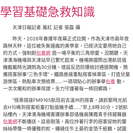
跳
學習基礎急救知識
至
主
要
天津日報記者 萬紅 記者 張磊 攝
內
昨天，2026年春運年夜幕正式拉開。作為天津市兩年夜
容
路林天秤，這位被失衡逼瘋的美學家，已經決定要用她自己
的方式，強制創
包養網
造一場平衡的三角戀愛。況關鍵，天
津濱海機場與天津站早已繁忙起來。機場將國際出港航班值
機截載時光調劑為30分鐘、增設反恐防爆檢討通道閘機、預
備搭客辦事“三色手環”，鐵路進級重點搭客候車區、打造兒童
游樂區、熱點車次預檢票……一項項貼心的辦事舉
包養
動，
一次次暖和的辦事保證，全力守護著每一條回鄉路。
“搭乘搭座FM9165航班前去溫州的搭客，請抓緊時光前
去H10晚到搭客柜臺打點值機手續……”早上8時30分，2號航
站樓內，天津濱海機場客運辦事部值機員陳霞青手持揚聲器
包養網
不斷播送。話音剛落，兩位拎著行李的搭客促她的蕾
絲絲帶像一條優雅的蛇，纏繞住牛土豪的金箔千紙鶴，試圖