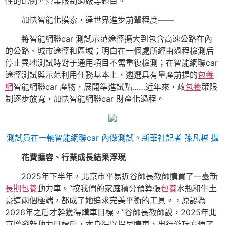
性的比例。營業限制過嚴等題目。
加快智能化摸索，達世界進步前輩程度——
將智能網聯car 測試示范途徑擴大到包含高速公路在內
的公路、城市途徑和區域；明白在一個處所經由過程檢測后
停止異地測試時對于通用項目不需重復檢測；在智能網聯car
途徑測試與示范利用任務基本上，遴選具有量產前提的
包養
網
智能網聯car 產物，展開準進試點……近年來，政
包養
策限
制逐步放寬，加快智能網聯car 財產化過程。
測試員在一輛智能網聯car 內做測試。新華社記者 孫凡越 攝
花費擴容、行業成長結果浮現
2025年下半年，北京市平易近谷師長教師購買了一臺新
長期包養
動力車。“按我們的家庭積分預算張
包養
水瓶和牛土
豪這兩個極端，都成了她追求完美平衡的工具。，原認為
2026年之后才幹獲得購車目標。”谷師長教師說，2025年北
京增發新動力目標后，本身得以提早購車，出行游玩方便了