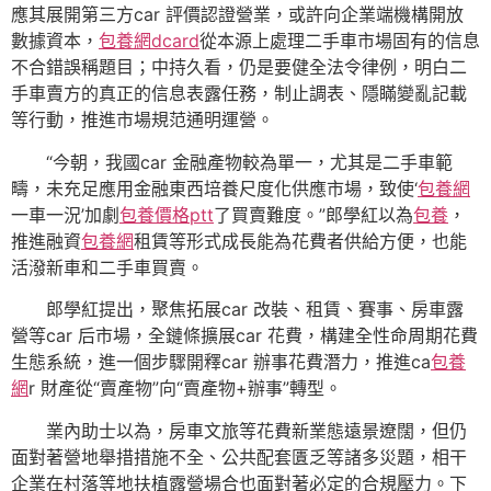
應其展開第三方car 評價認證營業，或許向企業端機構開放
數據資本，
包養網dcard
從本源上處理二手車市場固有的信息
不合錯誤稱題目；中持久看，仍是要健全法令律例，明白二
手車賣方的真正的信息表露任務，制止調表、隱瞞變亂記載
等行動，推進市場規范通明運營。
“今朝，我國car 金融產物較為單一，尤其是二手車範
疇，未充足應用金融東西培養尺度化供應市場，致使‘
包養網
一車一況’加劇
包養價格ptt
了買賣難度。”郎學紅以為
包養
，
推進融資
包養網
租賃等形式成長能為花費者供給方便，也能
活潑新車和二手車買賣。
郎學紅提出，聚焦拓展car 改裝、租賃、賽事、房車露
營等car 后市場，全鏈條擴展car 花費，構建全性命周期花費
生態系統，進一個步驟開釋car 辦事花費潛力，推進ca
包養
網
r 財產從“賣產物”向“賣產物+辦事”轉型。
業內助士以為，房車文旅等花費新業態遠景遼闊，但仍
面對著營地舉措措施不全、公共配套匱乏等諸多災題，相干
企業在村落等地扶植露營場合也面對著必定的合規壓力。下