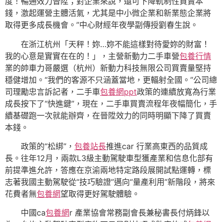
度！暢通效力晉陞；對企業來說，還可下降軌制性買賣本
錢，激起運營主體活氣，尤其是中小微企業和新業態企業將
取得更多成長機會。”中心財經年夜學副傳授劉春生說。
在浙江杭州「天秤！妳…妳不能這樣對待愛妳的財富！
我的心意是實實在在的！」，主營新動力二手車營
包養行情
業的帥車力哥嚴選（杭州）新動力科技無限公司買賣量堅持
穩健增加。“我們的客源不只涵蓋當地，更輻射全國。”公司總
司理勵忠言訴記者，二手車
包養網ppt
政策的連續放寬為行業
成長按下了“快進鍵”，現在，二手車買賣流程年夜幅簡化，手
續基礎跑一次就能辦齊，在晉陞效力的同時明顯下降了買賣
本錢。
政策的“松綁”，
包養站長
推進car 行業高東西的品質成
長。往年12月，兩款L3級主動駕駛車型獲產業和信息化部有
前提準進允許，答應在京渝兩地特定路段展開試點運轉，標
志著我國主動駕駛從“技巧驗證”邁向“量產利用”新階段，將來
花費者無
包養網
望取得更好駕駛體驗。
中國ca
包養網
r 產業協會常務副會長兼秘書長付炳鋒以