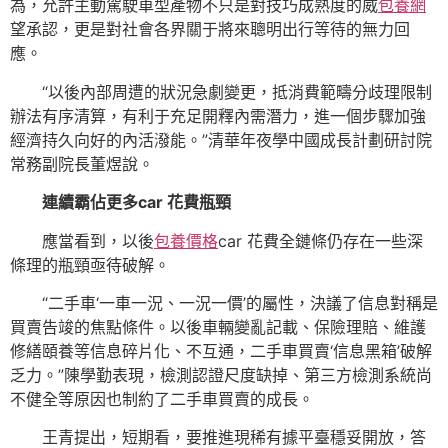
為，允許主動駕駛車型產物不只是對技巧成熟度的威
包養網
望承認，更是對社會各界關于將來聰明出行等待的無力回
應。
“以後內部周遭的狀況急劇變更，抵消費範疇分歧理限制
辦法有序清算，有利于充足開釋內需潛力，進一個步驟加強
經濟持久向好的內活潑能。”清華年夜學中國成長計劃研討院
常務副院長董煜說。
連續霸佔更多car 花費瓶頸
應當看到，以後
包養價格
car 花費全鏈條仍存在一些深
條理的瓶頸亟待破解。
“二手車‘一車一況、一況一價’的屬性，決議了信息對稱是
買賣告竣的焦點條件。以後車輛變亂記載、保險理賠、維護
修繕頤養等信息碎片化、不互通，二手車買賣‘信息黑箱’破解
乏力。”陳學勤表現，檢測認證尺度缺掉、第三方檢測系統尚
不健全等原因也制約了二手車買賣的成長。
王青提出，短期看，要推進現稀有據平臺穩妥開放，答