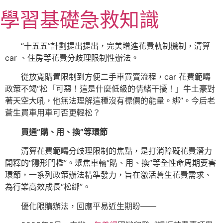
跳
學習基礎急救知識
至
主
要
“十五五”計劃提出提出，完美增進花費軌制機制，清算
內
car 、住房等花費分歧理限制性辦法。
容
從放寬購置限制到方便二手車買賣流程，car 花費範疇
政策不竭“松「可惡！這是什麼低級的情緒干擾！」牛土豪對
著天空大吼，他無法理解這種沒有標價的能量。綁”。今后老
蒼生買車用車可否更輕松？
買通“購、用、換”等環節
清算花費範疇分歧理限制的焦點，是打消障礙花費潛力
開釋的“隱形門檻”。聚焦車輛“購、用、換”等全性命周期要害
環節，一系列政策辦法精準發力，旨在激活蒼生花費需求、
為行業高效成長“松綁”。
優化限購辦法，回應平易近生期盼——