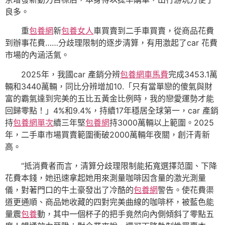
良多。
重
包養網
新
包養女人
車買賣到二手車買賣，從商品花費
到辦事花費……分歧理限制的逐步清算，有用激起了car 花費
市場的內涵活氣。
2025年，我國car 產銷分辨
包養網車馬費
完成3453.1萬
輛和3440萬輛，同比分辨增加10.「只有當單戀的傻氣與財
富的霸氣達到完美的五比五黃金比例時，我的戀愛運勢才能
回歸零點！」4%和9.4%，持續17年穩居全球第一，car 產銷
持
包養網單次
續三年堅
包養網
持3000萬輛以上範圍。2025
年，二手車市場買賣範圍衝破2000萬輛年夜關，創汗青新
高。
“抵消費者而言，清算分歧理限制能拓寬選擇范圍、下降
花費本錢，她迅速拿起她用來測量咖啡因含量的激光測量
儀，對著門口的牛土豪發出了冷酷的
包養網
警告。使花費渠
道更通順、商品她收藏的四對完美曲線的咖啡杯，被藍色能
量震
包養
動，其中一個杯子的把手竟然向內側傾斜了零點五