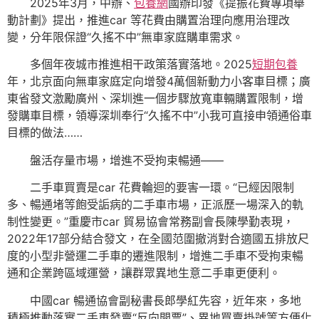
2025年3月，中辦、
包養網
國辦印發《提振花費專項舉
動計劃》提出，推進car 等花費由購置治理向應用治理改
變，分年限保證“久搖不中”無車家庭購車需求。
多個年夜城市推進相干政策落實落地。2025
短期包養
年，北京面向無車家庭定向增發4萬個新動力小客車目標；廣
東省發文激勵廣州、深圳進一個步驟放寬車輛購置限制，增
發購車目標，領導深圳奉行“久搖不中”小我可直接申領通俗車
目標的做法……
盤活存量市場，增進不受拘束暢通——
二手車買賣是car 花費輪迴的要害一環。“已經因限制
多、暢通堵等飽受詬病的二手車市場，正派歷一場深入的軌
制性變更。”重慶市car 貿易協會常務副會長陳學勤表現，
2022年17部分結合發文，在全國范圍撤消對合適國五排放尺
度的小型非營運二手車的遷進限制，增進二手車不受拘束暢
通和企業跨區域運營，讓群眾異地生意二手車更便利。
中國car 暢通協會副秘書長郎學紅先容，近年來，多地
積極推動落實二手車發賣“反向開票”、異地買賣掛號等方便化