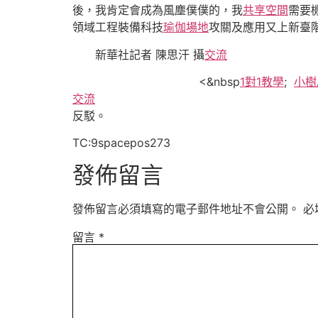
後，我肯定會成為風塵僕僕的，我
共享空間
需要
領域工程裝備科技
瑜伽場地
攻關及應用又上新臺
新華社記者 陳思汗 攝
交流
<&nbsp
1對1教學
;
小樹
交流
反駁。
TC:9spacepos273
發佈留言
發佈留言必須填寫的電子郵件地址不會公開。
必
留言
*