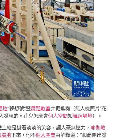
場地
“夢想號”豎
舞蹈教室
井掘進機（無人機照片“花
人發現的。花兒怎麼會
個人空間
知
舞蹈場地
）。
臉上總是掛著淡淡的笑容，讓人毫無壓力，
瑜伽教
伽場地
下來，他不
個人空間
由解釋道：“和商團出發