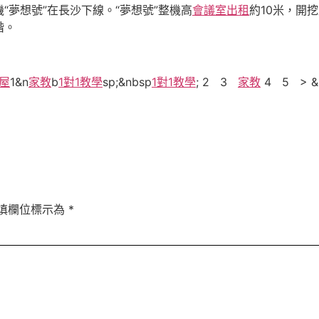
機“夢想號”在長沙下線。“夢想號”整機高
會議室出租
約10米，開挖
階。
屋
1&n
家教
b
1對1教學
sp;&nbsp
1對1教學
; 2 3
家教
4 5 > &
填欄位標示為
*