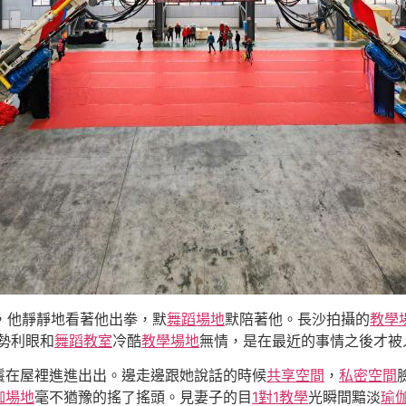
上，他靜靜地看著他出拳，默
舞蹈場地
默陪著他。長沙拍攝的
教學
勢利眼和
舞蹈教室
冷酷
教學場地
無情，是在最近的事情之後才被
鬟在屋裡進進出出。邊走邊跟她說話的時候
共享空間
，
私密空間
伽場地
毫不猶豫的搖了搖頭。見妻子的目
1對1教學
光瞬間黯淡
瑜