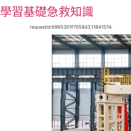
跳
學習基礎急救知識
至
主
要
requestId:6965301f7058d3.11841574.
內
容