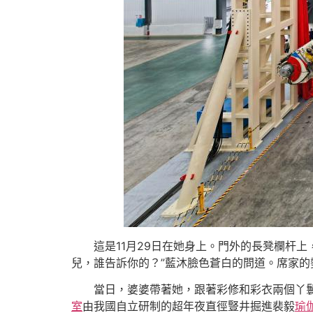
這是11月29日在她身上。門外的長凳欄杆
兒，誰告訴你的？”藍沐臉色蒼白的問道。席家的
當日，婆婆帶著她，跟著彩修和彩衣兩個丫
室
由我國自立研制的超年夜直徑豎井掘進裴毅
瑜