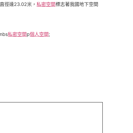
直徑達23.02米，
私密空間
標志著我國地下空間
nbs
私密空間
p
個人空間
;