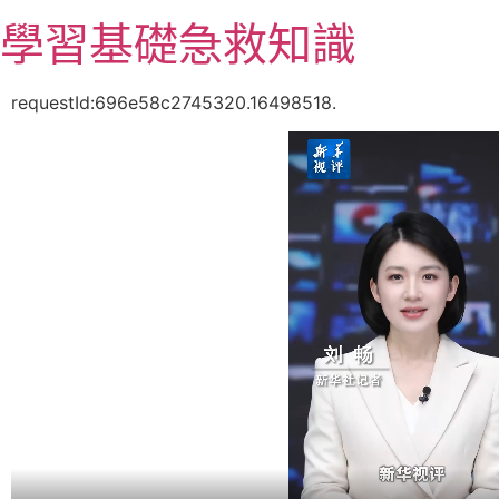
跳
學習基礎急救知識
至
主
要
requestId:696e58c2745320.16498518.
內
容