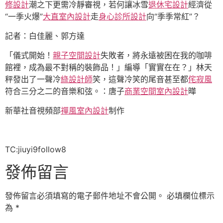
修設計
潮之下更需冷靜審視，若何讓冰雪
退休宅設計
經濟從
“一季火爆”
大直室內設計
走
身心診所設計
向“季季常紅”？
記者：白佳麗、郭方達
「儀式開始！
親子空間設計
失敗者，將永遠被困在我的咖啡
館裡，成為最不對稱的裝飾品！」編導「實實在在？」林天
秤發出了一聲冷
綠設計師
笑，這聲冷笑的尾音甚至都
侘寂風
符合三分之二的音樂和弦。：唐子
商業空間室內設計
曄
新華社音視頻部
禪風室內設計
制作
TC:jiuyi9follow8
發佈留言
發佈留言必須填寫的電子郵件地址不會公開。
必填欄位標示
為
*