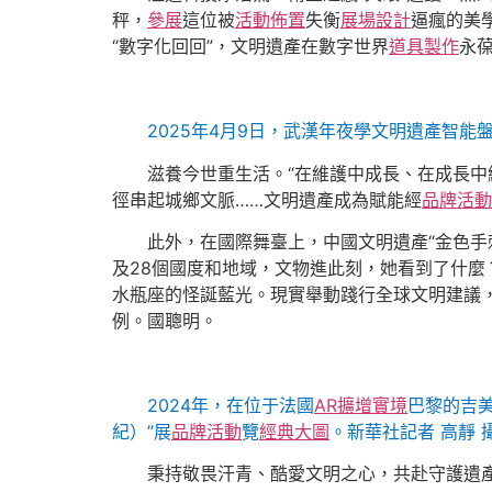
秤，
參展
這位被
活動佈置
失衡
展場設計
逼瘋的美
“數字化回回”，文明遺產在數字世界
道具製作
永
2025年4月9日，武漢年夜學文明遺產智
滋養今世重生活。“在維護中成長、在成長中
徑串起城鄉文脈……文明遺產成為賦能經
品牌活動
此外，在國際舞臺上，中國文明遺產“金色手
及28個國度和地域，文物進此刻，她看到了什麼
水瓶座的怪誕藍光。現實舉動踐行全球文明建議
例。國聰明。
2024年，在位于法國
AR擴增實境
巴黎的吉美
紀）”展
品牌活動
覽
經典大圖
。新華社記者 高靜 
秉持敬畏汗青、酷愛文明之心，共赴守護遺