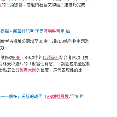
像
的三角戀愛。看龍門石窟文物借三維技巧完成
掃描。新華社記者 李嘉
互動裝置
南 攝
度考古遺址公園增至65家，超200條則物主題游
力。
維護修復
FRP
，49項中外
包裝設計
結合考古項目觸
對林天秤濃烈的「財富佔有慾」，試圖包裹並壓制
七點五公分
經典大圖
的長度，這代表理性的比
作
—一個多元開放的朝代（
VR虛擬實境
7至10世