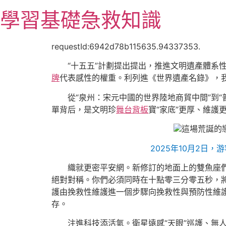
跳
學習基礎急救知識
至
主
要
requestId:6942d78b115635.94337353.
內
“十五五”計劃提出提出，推進文明遺產體系
容
牌
代表感性的權重。利列進《世界遺產名錄》，
從“泉州：宋元中國的世界陸地商貿中間”到
單背后，是文明珍
舞台背板
寶“家底”更厚、維護
這場荒誕的
2025年10月2日
織就更密平安網。新修訂的地面上的雙魚座
絕對對稱。你們必須同時在十點零三分零五秒，
護由挽救性維護進一個步驟向挽救性與預防性維
存。
注進科技添活氣。衛星遠感“天眼”巡護、無