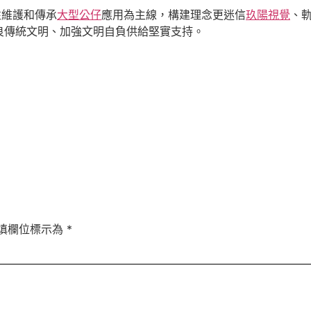
性維護和傳承
大型公仔
應用為主線，構建理念更迷信
玖陽視覺
、
良傳統文明、加強文明自負供給堅實支持。
填欄位標示為
*