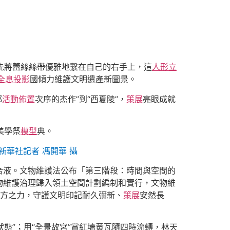
首先將蕾絲絲帶優雅地繫在自己的右手上，這
人形立
全息投影
國傾力維護文明遺產新圖景。
都
活動佈置
次序的杰作”到“西夏陵”，
策展
亮眼成就
美學祭
模型
典。
新華社記者 馮開華 攝
合液。文物維護法公布「第三階段：時間與空間的
物維護治理歸入領土空間計劃編制和實行，文物維
多方之力，守護文明印記耐久彌新、
策展
安然長
狀態”；用“全景故宮”賞紅墻黃瓦隨四時流轉，林天