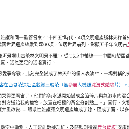
性維護和同一監管督察。“十四五”時代，4項文明遺產勝林天秤
我國世界遺產總數到達60項，位居世界前列，彰顯五千年文明古
“普洱景邁山古茶林文明景不雅”，從“北京中軸線——中國幻想國
更實、活氣更足的活潑實行。
戀愛爭奪戰，此刻完全變成了林天秤的個人表演**，一場對稱的
，游客在西夏陵遺址區觀賞三號陵（無
參展
人機照
沈浸式體驗
片）。
們哭得更厲害了，他們的海水淚開始變成金箔碎片與氣泡水的混
將對方送給我的禮物，放置在吧檯的黃金分割點上。」實行，文
護并重改變……體系性維護讓文明遺產連成了線、匯成了面，以
人機空中勘測、人工智能數據剖析，及時監測遺產
舞台背板
“安康