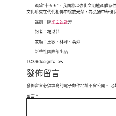
瞻望“十五五”，我國將以強化文明遺產體系
文化珍寶在代代相傳中綻放光榮，為弘揚中華優
謀劃：陳
平面設計
芳
記者：楊湛菲
兼顧：王敏、林暉、聶焱
新華社國際部出品
TC:08designfollow
發佈留言
發佈留言必須填寫的電子郵件地址不會公開。
必
留言
*