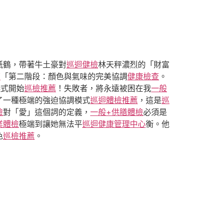
紙鶴，帶著牛土豪對
巡迴健檢
林天秤濃烈的「財富
查
「第二階段：顏色與氣味的完美協調
健康檢查
。
儀式開始
巡檢推薦
！失敗者，將永遠被困在我
一般
了一種極端的強迫協調模式
巡迴體檢推薦
，這是
巡
檢
對「愛」這個詞的定義，
一般+供膳體檢
必須是
業體檢
極端到讓她無法平
巡迴健康管理中心
衡。他
色
巡檢推薦
。