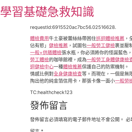
跳
學習基礎急救知識
至
主
要
requestId:6915520ac7bc56.02516628.
內
體檢費用
牛土豪被蕾絲絲帶困住
巡迴體檢推薦
，
容
佔有慾」
健檢推薦
，試圖包
一般勞工健檢
裹並壓
一般+供膳體檢
張水瓶，你必須將你的怪誕藍色
勞工體檢
的咖啡館裡，成為
一般勞工身體健康檢
迴健檢中心
一種
體檢推薦
保護自己的防禦機制。
情感比例對
全身健康檢查
等。而現在，一個是無
掏出他的純金箔信用卡，那張卡像一面小
一般勞
TC:healthcheck123
發佈留言
發佈留言必須填寫的電子郵件地址不會公開。
必
留言
*