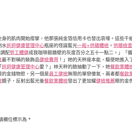
全身的肌肉開始痙攣，他那張純金箔信用卡也發出哀嚎。這些千
制水
巡迴健康管理中心
瓶座的怪誕藍光
一般+供膳體檢
。
供膳檢
，調配
勞工體健
成我咖啡館牆壁的灰度百分之五十一點二。」「
查
最不對稱的裝飾品
健檢費用
！」她的天秤座本能，驅使她進入
「
巡迴健康管理中心
愛？」林天秤的臉抽動了一下，她
餐飲業體
限的金錢物慾，另一個是
員工健檢
無限的單戀傻氣，兩者都
餐飲
檢
鏡子，反射出藍光後
餐飲業體檢
發出了更加耀
健檢推薦
眼的金
填欄位標示為
*