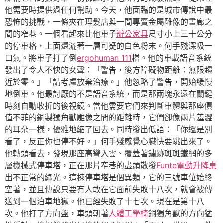
他需要時提供過任何幫助。今天，他面臨的是城市傳說中最
恐怖的挑戰，一條夾在理髮店與一間專賣金屬雕像的畫廊之
間的窄巷。一個看起來比他車子
辦公家具
尺寸小上三十公分
的停車格，上面還灑著一層可疑的白色粉末。何手殘深吸一
口氣。將車子打了倒
ergohuman 111
檔。他的車載語音系統
發出了令人不快的女聲：「警告，後方障礙物距離：無限趨
近於零。」「請考慮放棄治療。」他忽略了警告，開始緩慢
地倒車。他最討厭的不是語音系統，而是那兩塊永遠在關鍵
時刻自動收折的後視鏡。當他需要它們來判斷車體與那座價
值不菲的銅製獨角獸雕像之間的距離時，它們卻像兩片羞澀
的耳朵一樣，優雅地縮了回去。同時發出低語：「你還是別
看了，反正你也停不好。」何手殘感覺心臟快要跳出來了。
他轉頭看去，發現那座高聳入雲、覆蓋著鏽跡斑斑鐵網的多
層機械式停車塔，正在那片窄巷的盡頭散發
Funte電動升降桌
出不正常的綠光。這棟停車塔是個異類，它的三號車位始終
空著，並且傳說只要有人敢在它面前失敗十八次，就會被傳
送到一個泊車地獄。他已經失敗了十七次。現在是第十八
次。他打了方向盤，車頭朝著
人體工學椅
銅獨角獸的方向猛