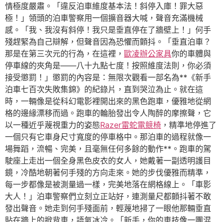
情極度嚴肅。「違反泊車維度基本法！斜停入庫！罪大惡
極！」領頭的泊車警察用一個擴音器大喊，聲音充滿機械
感。「我、我沒有斜停！我只是垂直停在了牆壁上！」何手
殘趕緊為自己辯解，但聲音因為恐懼而顫抖。「垂直泊車？
那是在第三次元的行為，在這裡，
歐凌辦公家具
你的車體與
停車線的夾角是——八十九點七度！按照維度法則，你必須
接受懲罰！」懲罰的內容是：無限次觀看一部名為**《新手
泊車七百次失敗集錦》的紀錄片，直到哭泣為止。就在這
時，一輛像是從科幻電影裡開出來的黑色跑車，優雅地從網
格的邊緣漂移而過。跑車的輪胎發出令人陶醉的摩擦聲，它
以一種近乎蔑視重力的姿態
Razer雷蛇電競椅
，精準地停進了
一個只有它車身尺寸寬度的停車格中。那泊車的過程就像一
場舞蹈，流暢、完美，且毫無任何多餘的動作**。跑車的駕
駛座上走出一個全身黑色皮衣的女人，她戴著一副透明護目
鏡，冷酷地朝著何手殘的方向走來。她的步伐優雅而精準，
每一步都像是被測量過一樣，完美地落在網格線上。「車影
大人！」泊車警察們立刻立正站好，連測量尺都顫抖著不敢
發出聲音。她走到何手殘面前，輕蔑地掃了一眼他那輛垂直
貼在牆上的掀背車，語氣冰冷。「新手，你的車技像一團混