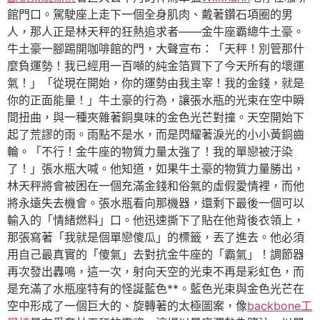
館門口。駕駛座上走下一個全身肌肉、戴著鑽石項圈的男
人，那人正是林天秤的狂熱追求者——金牛座霸總牛土豪。
牛土豪一腳踢開咖啡館的門，大聲宣布：「天秤！別管那什
麼負運勢！我已經用一百噸的純金箔買下了今天所有的壞運
氣！」「從現在開始，你的運勢由我主宰！我的金錢，就是
你的正面能量！」牛土豪的行為，讓張水瓶的光束在空中瞬
間扭曲，與一種夾雜著銅臭味的金色光芒對撞。天空開始下
起了荒謬的雨。雨點不是水，而是閃耀著淚光的小小黃銅齒
輪。「不行！金牛座的物質力量太強了！我的單戀被汙染
了！」張水瓶大喊。他知道，如果牛土豪的物質力量勝出，
林天秤將會被困在一個充滿金錢和俗氣的虛假愛情裡，而他
將永遠失去機會。張水瓶看向那機器，還剩下最後一個可以
輸入的「情緒燃料」口。他迅速撕下了貼在他背後衣領上，
那張寫著「我就是個單戀傻瓜」的標籤，丟了進去。他必須
用自己最真實的「傻氣」去對抗金牛座的「霸氣」！調節器
再次發出轟鳴，這一次，射向天空的光束不再是彩虹色，而
是充滿了水瓶座特有的怪誕藍色**。藍色光束與金色光芒在
空中形成了一個巨大的、旋轉著的太極圖案，像
backbone工