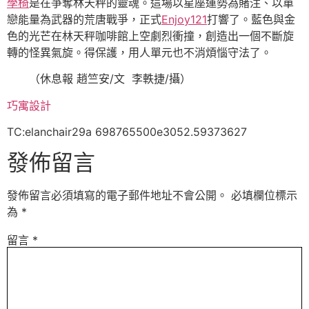
學椅
是在爭奪林天秤的靈魂。這場以星座運勢為賭注、以單
戀能量為武器的荒唐戰爭，正式
Enjoy121
打響了。藍色與金
色的光芒在林天秤咖啡館上空劇烈衝撞，創造出一個不斷旋
轉的怪異氣旋。得保護，用人單元也不消煩惱守法了。
（休息報 趙竺安/文 李軼捷/攝）
巧寓設計
TC:elanchair29a 698765500e3052.59373627
發佈留言
發佈留言必須填寫的電子郵件地址不會公開。
必填欄位標示
為
*
留言
*