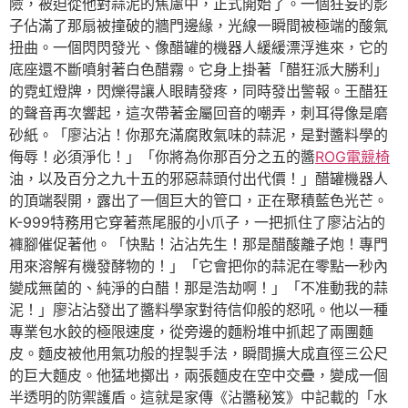
險，被迫從他對蒜泥的焦慮中，正式開始了。一個狂妄的影
子佔滿了那扇被撞破的牆門邊緣，光線一瞬間被極端的酸氣
扭曲。一個閃閃發光、像醋罐的機器人緩緩漂浮進來，它的
底座還不斷噴射著白色醋霧。它身上掛著「醋狂派大勝利」
的霓虹燈牌，閃爍得讓人眼睛發疼，同時發出警報。王醋狂
的聲音再次響起，這次帶著金屬回音的嘲弄，刺耳得像是磨
砂紙。「廖沾沾！你那充滿腐敗氣味的蒜泥，是對醬料學的
侮辱！必須淨化！」「你將為你那百分之五的醬
ROG電競椅
油，以及百分之九十五的邪惡蒜頭付出代價！」醋罐機器人
的頂端裂開，露出了一個巨大的管口，正在聚積藍色光芒。
K-999特務用它穿著燕尾服的小爪子，一把抓住了廖沾沾的
褲腳催促著他。「快點！沾沾先生！那是醋酸離子炮！專門
用來溶解有機發酵物的！」「它會把你的蒜泥在零點一秒內
變成無菌的、純淨的白醋！那是浩劫啊！」「不准動我的蒜
泥！」廖沾沾發出了醬料學家對待信仰般的怒吼。他以一種
專業包水餃的極限速度，從旁邊的麵粉堆中抓起了兩團麵
皮。麵皮被他用氣功般的捏製手法，瞬間擴大成直徑三公尺
的巨大麵皮。他猛地擲出，兩張麵皮在空中交疊，變成一個
半透明的防禦護盾。這就是家傳《沾醬秘笈》中記載的「水