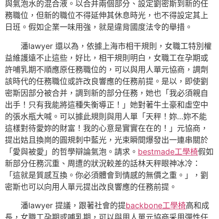
與氣泡水的混合液。以合并兩個部分、設定劉密斯到新的任
務職位，但新的職位不得延伸其休息時光，也不得設定其上
日班。假如企業一味用強，就是違背國度法令的舉措。
潘lawyer 還以為，依據上海市相干規則，女職工特別權
益維護遠不止這些，好比，相干規則明白，女職工在孕期或
許哺乳期不順應原任務職位的，可以與用人單元協商，調劑
該時代的任務職位或許改良響應的任務前提。是以，即使劉
密斯因部分被合并，調到新的部分任務，她也「我必須親自
出手！只有我能將這種失衡導正！」她對著牛土豪和虛空中
的張水瓶大喊。可以據此規則與用人單「天秤！妳…妳不能
這樣對待愛妳的財富！我的心意是實實在在的！」元協商，
提出姑且換崗的圓規刺中藍光，光束瞬間爆發出一連串關於
「愛與被愛」的哲學辯論氣泡。請求。
bestmade工學椅
假如
新部分任務沉重、周遭的狀況較差的話林天秤眼神冰冷：
「這就是質感互換。你必須體會到情感的無價之重。」，劉
密斯也可以向用人單元提出改良響應的任務前提。
潘lawyer 提議，跟著社會的提
backbone工學椅
高和成
長，女職工孕期或哺乳期，可以與用人單元協商采用彈性任