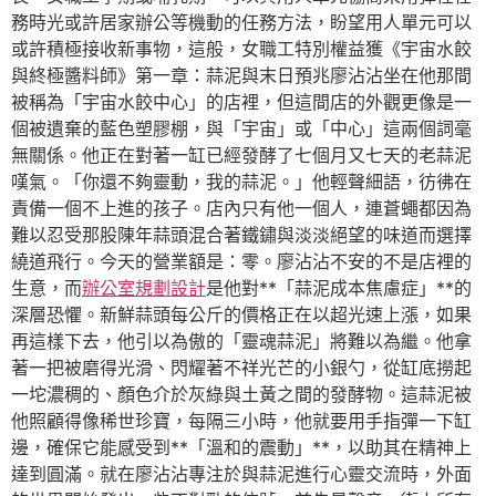
務時光或許居家辦公等機動的任務方法，盼望用人單元可以
或許積極接收新事物，這般，女職工特別權益獲《宇宙水餃
與終極醬料師》第一章：蒜泥與末日預兆廖沾沾坐在他那間
被稱為「宇宙水餃中心」的店裡，但這間店的外觀更像是一
個被遺棄的藍色塑膠棚，與「宇宙」或「中心」這兩個詞毫
無關係。他正在對著一缸已經發酵了七個月又七天的老蒜泥
嘆氣。「你還不夠靈動，我的蒜泥。」他輕聲細語，彷彿在
責備一個不上進的孩子。店內只有他一個人，連蒼蠅都因為
難以忍受那股陳年蒜頭混合著鐵鏽與淡淡絕望的味道而選擇
繞道飛行。今天的營業額是：零。廖沾沾不安的不是店裡的
生意，而
辦公室規劃設計
是他對**「蒜泥成本焦慮症」**的
深層恐懼。新鮮蒜頭每公斤的價格正在以超光速上漲，如果
再這樣下去，他引以為傲的「靈魂蒜泥」將難以為繼。他拿
著一把被磨得光滑、閃耀著不祥光芒的小銀勺，從缸底撈起
一坨濃稠的、顏色介於灰綠與土黃之間的發酵物。這蒜泥被
他照顧得像稀世珍寶，每隔三小時，他就要用手指彈一下缸
邊，確保它能感受到**「溫和的震動」**，以助其在精神上
達到圓滿。就在廖沾沾專注於與蒜泥進行心靈交流時，外面