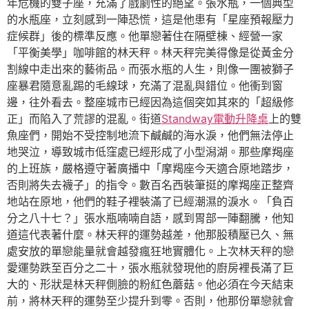
年危機的雙子座，充滿了戲劇性的絕望。張水瓶，一個典型
的水瓶座，立刻感到一陣恐慌，這是他患有「星座預報壓力
症候群」後的標準反應。他單戀著住在隔壁棟、經營一家
「平衡美學」咖啡館的林天秤。林天秤完美得像是從黃金分
割線中走出來的藝術品。而張水瓶的人生，則像一團被獅子
座暴君隨意亂踢的毛線球，充滿了混亂與錯位。他衝到窗
邊，往外看去。整座城市已經因為這個突如其來的「超級修
正」而陷入了荒謬的混亂。街道
Standway電動升降桌
上的雙
魚座們，開始不受控制地流下鹹鹹的海水淚，他們無法停止
地哭泣，導致城市低窪處已經形成了小型潟湖。那些摩羯座
的上班族，嚴格遵守著廣播中「摩羯座今天適合原地踏步，
否則將失去襪子」的指令。數百名西裝筆挺的摩羯座正整齊
地站在原地，他們的鞋子裡裝滿了已經潮濕的淚水。「負百
分之八十七？」張水瓶喃喃自語，感到胃部一陣翻騰，他知
道這代表著什麼。林天秤的運勢越差，他那股積壓已久、無
處安放的單戀能量就會越發瘋狂地實體化。上次林天秤的戀
愛運勢跌至百分之二十，張水瓶就發現他的廚房裡長滿了巨
大的、形狀是林天秤側臉的粉紅色蘑菇。他必須在今天結束
前，將林天秤的運勢至少提升到零。否則，他那份單戀就會