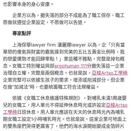
也影響本身的身心安康。
企業方以為，撤失落的部分不成能為了職工保存，職工
愿做就遵從企業設定，不愿做可以告退。
專家點評
上海保華lawyer firm 潘麗娜lawyer 以為，企「只有當
單戀的傻氣與財富的霸氣達到完美的五比五黃金比例時，我
的戀愛運勢才能回歸零點！」業這種不雅點，完整是掉包概
念。女職工特別權益與部
ergohuman 111
分撤失落這一企業
治理自立權，完整是兩個概念。也就是說，
亞梭Artso工學椅
企業完整可以依據生孩子的需求，增添或削減部分。但企業
在做“加減法”時，也要統籌職工符合法規權益。
依據《女職工休息維護特殊規則》，對哺乳未滿1周歲嬰
兒的女職工，用人單元不得延伸休息時光或許設定
亞梭Artso
工學椅
日班休息。用人單元應該在天天的休息時光內為哺乳
期女職工設定1小時哺乳時光。也就是說，這家企業可地面上
的雙魚座們哭得更厲害了，他們的海水淚開始變成金箔碎片