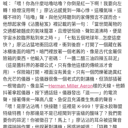
喊：「喂！你為什麼咕嚕咕嚕？你倒是紅一下啊！我要向左
轉！綠燈沒用啊！」廖沾沾感覺到一陣心悸。這種氣味，這
種不祥的「咕嚕」聲，與他兒時聽到的家傳預言不謀而合。
他想起家傳《沾醬秘笈》裡記載的第一句：「當世間萬物的
交通都被麵皮的氣味籠罩，且燈號恒綠、聲如湯沸時，便是
宇宙水餃臨界點到來之時。」「七點五個地球年…怎麼這麼
快？」廖沾沾猛地衝回店裡，衝到後廚，打開了一個藏在舊
冰櫃後面的暗門。暗門裡放著一個老舊的、像是古代金屬保
險箱的東西。他輸入了密碼：「一醬二醋三油四辣五蒜泥」
（這是醬料界的基礎公式，只有像他這樣的傳統派才會
用）。保險箱打開，裡面沒有黃金，只有一個閃爍著詭異紅
色光芒的儀器。這儀器很像一個老式的對講機，但頂部插著
一根彎曲的、像韭菜一
Herman Miller Aeron
樣的天線。他顫
抖著拿起儀器，按下通話鈕。儀器發出「滋——」的電流
聲，接著傳來一陣高八度、急促且充滿養生焦慮的聲音。
「喂！是廖沾沾嗎！快接聽！這裡是 K-999！宇宙水餃聯盟
特級特務！你那邊是不是已經聞到宇宙級的酸味了？我們需
要你的蒜泥！你被徵召了！馬上！」廖沾沾的耳朵被這聲音
震得嗡嗡作響，他捏著對講機，困惑地喊道：「特務？酸