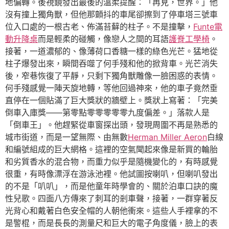
地偏轉。後視鏡發出最後的溫柔提醒：「再見，世界。」他
沒有撞上獨角獸，但他那顫抖的車尾卻擦到了停車塔三號車
位入口處的一根古老、佈滿苔蘚的柱子。不是撞擊，
Funte電
動升降桌
而是輕柔的碰觸，像戀人之間的耳語
護脊工學椅
。
接著，一道濃郁的、像薄荷口香糖一樣的綠色光芒。猛地從
柱子爆發出來，瞬間吞噬了何手殘和他的掀背車。光芒消失
後，窄巷恢復了平靜，只剩下獨角獸雕像一臉困惑的表情。
何手殘感覺一陣天旋地轉，等他回過神來，他的車子竟然垂
直停在一個貼滿了巨大獎狀的牆壁上。獎狀上寫著：「完美
倒車入庫獎——第零點零零零零零九度偏差。」落款人是
「倒車王」。他趕緊從車窗探出頭，發現周圍不再是熟悉的
城市街道，而是一望無際、由無數
Herman Miller Aeron
白線
和編號組成的巨大網格。這裡的空氣聞起來像是新買的輪胎
和劣質香水的混合物，而重力似乎是隨機變化的，有時感覺
很重，有時像漂浮在游泳池裡。他試圖按喇叭，但喇叭發出
的不是「叭叭」，而是他童年時學會的、關於泊車口訣的魔
性兒歌。四面八方傳來了刺耳的剎車聲，接著，一群穿著反
光背心和戴著白色安全帽的人朝他衝來。這些人手裡拿的不
是警棍，而是長長的測量尺和巨大的電子角度儀，臉上的表