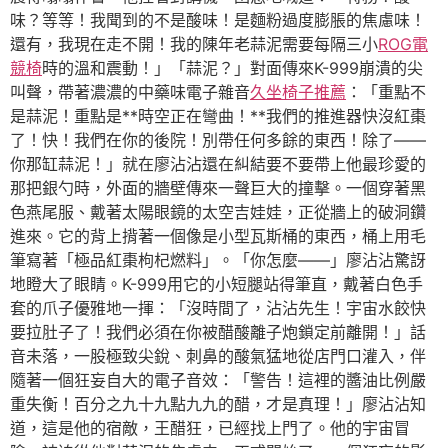
味？等等！我聞到的不是酸味！是麵粉過度膨脹的焦慮味！
還有，我現在走不開！我的陳年老蒜泥需要每隔三小
ROG電
競椅
時的溫和震動！」「蒜泥？」對面傳來K-999崩潰的尖
叫聲，帶著濃濃的中藥味電子雜音
久坐椅子推薦
：「重點不
是蒜泥！重點是**時空正在彎曲！**我們的推進器快沒紅棗
了！快！我們在你的後院！別帶任何多餘的東西！除了——
你那缸蒜泥！」就在廖沾沾還在糾結要不要帶上他最珍愛的
那把銀勺時，外面的牆壁傳來一聲巨大的撞擊。一個穿著黑
色燕尾服、戴著太陽眼鏡的太空吉娃娃，正從牆上的破洞鑽
進來。它的背上揹著一個像是小型瓦斯桶的東西，桶上用毛
筆寫著「極品紅棗枸杞燃料」。「你怎麼——」廖沾沾驚訝
地瞪大了眼睛。K-999用它的小短腿站得筆直，戴著白色手
套的爪子優雅地一揮：「沒時間了，沾沾先生！宇宙水餃快
要拉肚子了！我們必須在你被醋酸離子炮鎖定前離開！」話
音未落，一股極致尖銳、刺鼻的酸氣猛地從店門口灌入，伴
隨著一個狂妄自大的電子音效：「警告！這裡的醬油比例嚴
重失衡！百分之九十九點九九的醋，才是真理！」廖沾沾知
道，這是他的宿敵，王醋狂，已經找上門了。他的宇宙冒