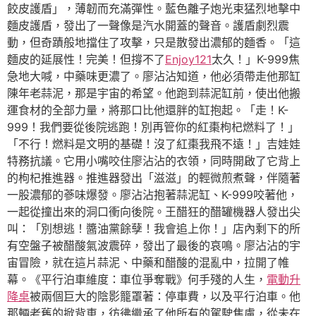
餃皮護盾」，薄韌而充滿彈性。藍色離子炮光束猛烈地擊中
麵皮護盾，發出了一聲像是汽水開蓋的聲音。護盾劇烈震
動，但奇蹟般地擋住了攻擊，只是散發出濃郁的麵香。「這
麵皮的延展性！完美！但撐不了
Enjoy121
太久！」K-999焦
急地大喊，中藥味更濃了。廖沾沾知道，他必須帶走他那缸
陳年老蒜泥，那是宇宙的希望。他跑到蒜泥缸前，使出他搬
運食材的全部力量，將那口比他還胖的缸抱起。「走！K-
999！我們要從後院逃跑！別再管你的紅棗枸杞燃料了！」
「不行！燃料是文明的基礎！沒了紅棗我飛不遠！」吉娃娃
特務抗議。它用小嘴咬住廖沾沾的衣領，同時開啟了它背上
的枸杞推進器。推進器發出「滋滋」的輕微煎煮聲，伴隨著
一股濃郁的蔘味爆發。廖沾沾抱著蒜泥缸、K-999咬著他，
一起從撞出來的洞口衝向後院。王醋狂的醋罐機器人發出尖
叫：「別想逃！醬油黨餘孽！我會追上你！」店內剩下的所
有空盤子被醋酸氣波震碎，發出了最後的哀鳴。廖沾沾的宇
宙冒險，就在這片蒜泥、中藥和醋酸的混亂中，拉開了帷
幕。《平行泊車維度：車位爭奪戰》何手殘的人生，
電動升
降桌
被兩個巨大的陰影籠罩著：停車費，以及平行泊車。他
那輛老舊的掀背車，彷彿繼承了他所有的駕駛焦慮，從未在