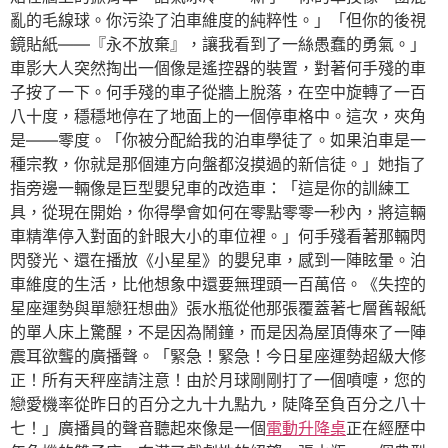
亂的毛線球。你污染了泊車維度的純粹性。」「但你的後視
鏡貼紙——『永不放棄』，讓我看到了一絲愚蠢的勇氣。」
車影大人突然掏出一個像是遙控器的裝置，對著何手殘的車
子按了一下。何手殘的車子從牆上脫落，在空中旋轉了一百
八十度，穩穩地停在了地面上的一個停車格中。這次，夾角
是——零度。「你被分配給我的泊車學徒了。如果泊車是一
種宗教，你就是那個連方向盤都沒摸過的新信徒。」她指了
指旁邊一輛像是巨型嬰兒車的改造車：「這是你的訓練工
具，從現在開始，你得學會如何在零點零零一秒內，將這輛
車精準停入對面的針眼大小的車位裡。」何手殘看著那輛閃
閃發光、還在播放《小星星》的嬰兒車，感到一陣眩暈。泊
車維度的生活，比他想象中還要無理頭一百萬倍。《失控的
星座運勢與單戀狂想曲》張水瓶從他那張覆蓋著七層舊報紙
的單人床上驚醒，不是因為鬧鐘，而是因為屋頂傳來了一陣
震耳欲聾的廣播聲。「緊急！緊急！今日星座運勢超級大修
正！所有天秤座請注意！由於月球剛剛打了一個噴嚏，您的
戀愛機率從昨日的百分之九十九點九，陡降至負百分之八十
七！」廣播員的聲音聽起來像是一個
電動升降桌
正在經歷中