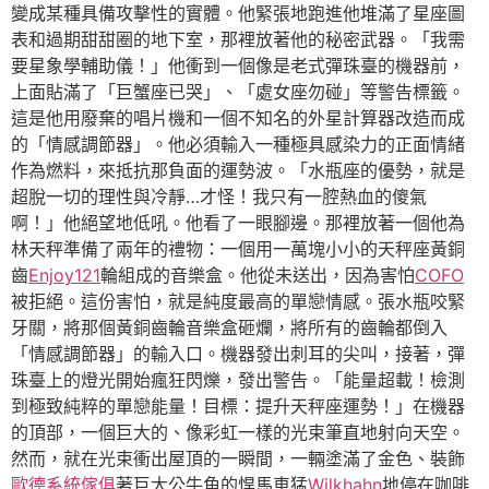
變成某種具備攻擊性的實體。他緊張地跑進他堆滿了星座圖
表和過期甜甜圈的地下室，那裡放著他的秘密武器。「我需
要星象學輔助儀！」他衝到一個像是老式彈珠臺的機器前，
上面貼滿了「巨蟹座已哭」、「處女座勿碰」等警告標籤。
這是他用廢棄的唱片機和一個不知名的外星計算器改造而成
的「情感調節器」。他必須輸入一種極具感染力的正面情緒
作為燃料，來抵抗那負面的運勢波。「水瓶座的優勢，就是
超脫一切的理性與冷靜…才怪！我只有一腔熱血的傻氣
啊！」他絕望地低吼。他看了一眼腳邊。那裡放著一個他為
林天秤準備了兩年的禮物：一個用一萬塊小小的天秤座黃銅
齒
Enjoy121
輪組成的音樂盒。他從未送出，因為害怕
COFO
被拒絕。這份害怕，就是純度最高的單戀情感。張水瓶咬緊
牙關，將那個黃銅齒輪音樂盒砸爛，將所有的齒輪都倒入
「情感調節器」的輸入口。機器發出刺耳的尖叫，接著，彈
珠臺上的燈光開始瘋狂閃爍，發出警告。「能量超載！檢測
到極致純粹的單戀能量！目標：提升天秤座運勢！」在機器
的頂部，一個巨大的、像彩虹一樣的光束筆直地射向天空。
然而，就在光束衝出屋頂的一瞬間，一輛塗滿了金色、裝飾
歐德系統傢俱
著巨大公牛角的悍馬車猛
Wilkhahn
地停在咖啡