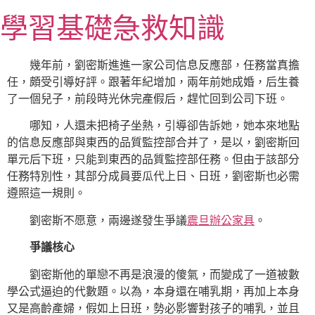
跳
學習基礎急救知識
至
主
要
幾年前，劉密斯進進一家公司信息反應部，任務當真擔
內
任，頗受引導好評。跟著年紀增加，兩年前她成婚，后生養
容
了一個兒子，前段時光休完產假后，趕忙回到公司下班。
哪知，人還未把椅子坐熱，引導卻告訴她，她本來地點
的信息反應部與東西的品質監控部合并了，是以，劉密斯回
單元后下班，只能到東西的品質監控部任務。但由于該部分
任務特別性，其部分成員要瓜代上日、日班，劉密斯也必需
遵照這一規則。
劉密斯不愿意，兩邊遂發生爭議
震旦辦公家具
。
爭議核心
劉密斯他的單戀不再是浪漫的傻氣，而變成了一道被數
學公式逼迫的代數題。以為，本身還在哺乳期，再加上本身
又是高齡產婦，假如上日班，勢必影響對孩子的哺乳，並且