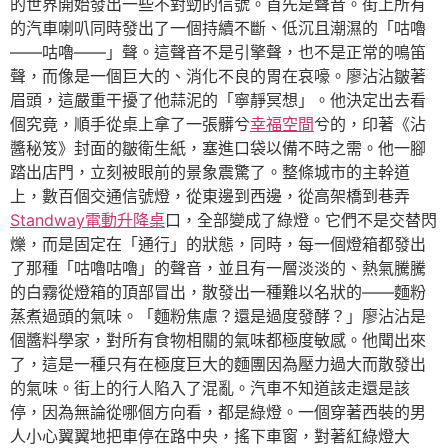
的世界開始發出一些不對勁的信號。首先是聲音。街上所有
的汽車喇叭同時發出了一個持續不斷、低沉且潮濕的「咕嚕
——咕嚕——」聲。這聲音不是引擎聲，也不是正常的鳴笛
聲，而像是一個巨大的、消化不良的胃在哀嚎。廖沾沾皺著
眉頭，這嚴重干擾了他蒜泥的「寧靜冥想」。他決定出去看
個究竟，順手從桌上拿了一張髒兮
幸福空間
兮的，印著《沾
醬秘笈》封面的皺衛生紙，塞進口袋以備不時之需。他一腳
踏出店門，立刻被眼前的景象震驚了。整條城市的主幹道
上，數百個交通信號燈，從東邊到西邊，從高架橋到巷弄
Standway電動升降桌
口，全部變成了綠燈。它們不是交替閃
爍，而是固定在「通行」的狀態，同時，每一個燈箱都發出
了那種「咕嚕咕嚕」的聲音，並且有一層淡淡的、熱氣騰騰
的白霧從燈箱的頂部冒出，散發出一種難以名狀的——麵粉
蒸煮過頭的氣味。「麵粉焦慮？還是過度發酵？」廖沾沾是
個醬料學家，對所有食物相關的氣味都極度敏感。他聞出來
了，這是一種只有在極度巨大的麵團因為壓力過大而散發出
的氣味。街上的行人陷入了混亂。汽車不知道該走還是該
停，因為無論從哪個方向看，都是綠燈。一個穿著西裝的男
人小心翼翼地把車停在路中央，搖下車窗，對著紅綠燈大