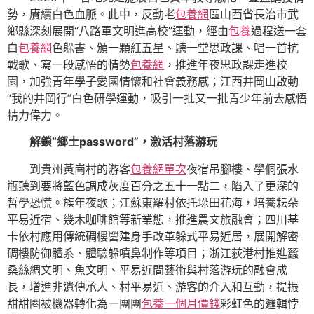
勢，賡續白色血脈。此中，反動老
包養網
區山西省長治市武
鄉縣深刻展開“八路軍文明進高校”運動，經由
包養
過程送一套
白
包養網
色躲書、頒一顆紅五星、聽一堂思政課、唱一首抗
戰歌、寫一段感悟的情勢
包養網
，推進年夜思政課走進校
園，加強青年學子愛國情懷和社會義務感；江西井岡山啟動
“我的井岡行”白色研學運動，吸引一批又一批青少年前去感悟
精力偉力。
解鎖“鄉土password”，激活村落游玩
到貴州黃崗村的游客
包養網單次
夜宿吊腳樓、學侗張水
瓶聽到要將藍色調成灰度百分之五十一點二，陷入了更深的
哲學恐慌。族年夜歌；江蘇東羅村依托垛田花海，培養耘朵
平易近宿、幾木咖啡館等新業態，推進農文旅融會；四川基
卡依村應用傳統碉樓營建身手改革躲式平易近居，展開解密
碉樓防御體系、體驗躲噴鼻制作等項目；浙江荻港村推進蠶
桑絲綢文明、魚文明、平易近間藝術與村落游玩的融會成
長，增進非遺傳承人、村平易近、游客的介入和互動，提振
甜甜圈被機器轉化為一團團
包養一個月價錢
彩虹色的邏輯悖