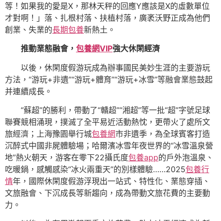
等！如果我的愛是X，那林天秤的回應Y應該是X的虛數單位
才對啊！」落、扎根村落、扶植村落，廣袤沃野正成為他們
創業、失業的
長期包養
新熱土。
推動業態融會，
包養網VIP
強大休閑經濟
以後，休閑度假游玩成為辦事國民美妙生涯的主要游玩
方法，“游玩+非遺”“游玩+體育”“游玩+冰雪”等融會業態鼓起
并連續成長。
“蘇超”的勝利，帶動了“贛超”“湘超”等一批“超”字號足球
聯賽競相涌現，撲滅了全平易近活動熱忱，更帶火了處所文
旅經濟；上海豫園舉行城
包養網
市非遺季，為全球賓客打造
沉醉式中國非屍體驗場；哈爾濱冰雪年夜世界的“冰雪溫泉營
地”熱火朝天，游客在零下22攝氏度
包養app
的戶外泡溫泉、
吃暖鍋，感觸感染“冰火兩重天”的別樣體驗……2025
包養行
情
年，國際休閑度假游浮現出一站式、特性化、業態穿插、
文旅融會、下沉成長等新趨向，成為帶動文旅花費的主要動
力。