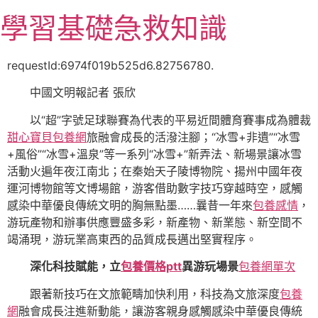
跳
學習基礎急救知識
至
主
要
requestId:6974f019b525d6.82756780.
內
中國文明報記者 張欣
容
以“超”字號足球聯賽為代表的平易近間體育賽事成為體裁
甜心寶貝包養網
旅融會成長的活潑注腳；“冰雪+非遺”“冰雪
+風俗”“冰雪+溫泉”等一系列“冰雪+”新弄法、新場景讓冰雪
活動火遍年夜江南北；在秦始天子陵博物院、揚州中國年夜
運河博物館等文博場館，游客借助數字技巧穿越時空，感觸
感染中華優良傳統文明的胸無點墨……曩昔一年來
包養感情
，
游玩產物和辦事供應豐盛多彩，新產物、新業態、新空間不
竭涌現，游玩業高東西的品質成長邁出堅實程序。
深化科技賦能，立
包養價格ptt
異游玩場景
包養網單次
跟著新技巧在文旅範疇加快利用，科技為文旅深度
包養
網
融會成長注進新動能，讓游客親身感觸感染中華優良傳統