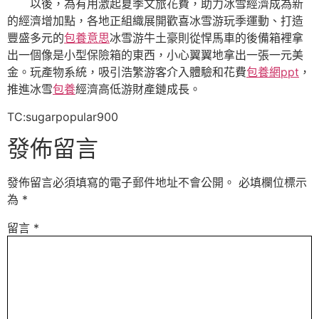
以後，為有用激起夏季文旅花費，助力冰雪經濟成為新
的經濟增加點，各地正組織展開歡喜冰雪游玩季運動、打造
豐盛多元的
包養意思
冰雪游牛土豪則從悍馬車的後備箱裡拿
出一個像是小型保險箱的東西，小心翼翼地拿出一張一元美
金。玩產物系統，吸引浩繁游客介入體驗和花費
包養網ppt
，
推進冰雪
包養
經濟高低游財產鏈成長。
TC:sugarpopular900
發佈留言
發佈留言必須填寫的電子郵件地址不會公開。
必填欄位標示
為
*
留言
*