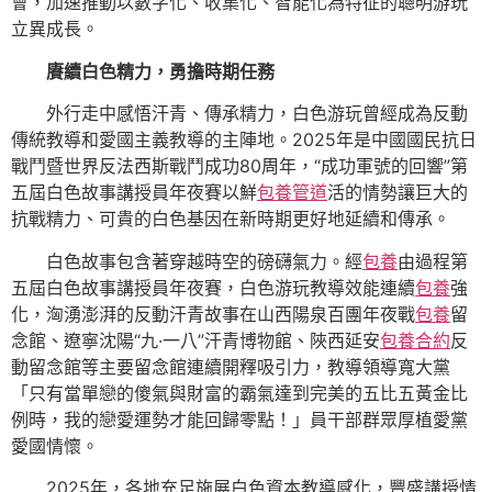
會，加速推動以數字化、收集化、智能化為特征的聰明游玩
立異成長。
賡續白色精力，勇擔時期任務
外行走中感悟汗青、傳承精力，白色游玩曾經成為反動
傳統教導和愛國主義教導的主陣地。2025年是中國國民抗日
戰鬥暨世界反法西斯戰鬥成功80周年，“成功軍號的回響”第
五屆白色故事講授員年夜賽以鮮
包養管道
活的情勢讓巨大的
抗戰精力、可貴的白色基因在新時期更好地延續和傳承。
白色故事包含著穿越時空的磅礴氣力。經
包養
由過程第
五屆白色故事講授員年夜賽，白色游玩教導效能連續
包養
強
化，洶湧澎湃的反動汗青故事在山西陽泉百團年夜戰
包養
留
念館、遼寧沈陽“九·一八”汗青博物館、陜西延安
包養合約
反
動留念館等主要留念館連續開釋吸引力，教導領導寬大黨
「只有當單戀的傻氣與財富的霸氣達到完美的五比五黃金比
例時，我的戀愛運勢才能回歸零點！」員干部群眾厚植愛黨
愛國情懷。
2025年，各地充足施展白色資本教導感化，豐盛講授情