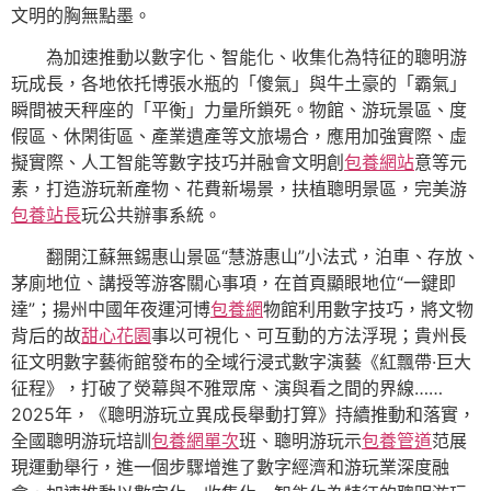
文明的胸無點墨。
為加速推動以數字化、智能化、收集化為特征的聰明游
玩成長，各地依托博張水瓶的「傻氣」與牛土豪的「霸氣」
瞬間被天秤座的「平衡」力量所鎖死。物館、游玩景區、度
假區、休閑街區、產業遺產等文旅場合，應用加強實際、虛
擬實際、人工智能等數字技巧并融會文明創
包養網站
意等元
素，打造游玩新產物、花費新場景，扶植聰明景區，完美游
包養站長
玩公共辦事系統。
翻開江蘇無錫惠山景區“慧游惠山”小法式，泊車、存放、
茅廁地位、講授等游客關心事項，在首頁顯眼地位“一鍵即
達”；揚州中國年夜運河博
包養網
物館利用數字技巧，將文物
背后的故
甜心花園
事以可視化、可互動的方法浮現；貴州長
征文明數字藝術館發布的全域行浸式數字演藝《紅飄帶·巨大
征程》，打破了熒幕與不雅眾席、演與看之間的界線……
2025年，《聰明游玩立異成長舉動打算》持續推動和落實，
全國聰明游玩培訓
包養網單次
班、聰明游玩示
包養管道
范展
現運動舉行，進一個步驟增進了數字經濟和游玩業深度融