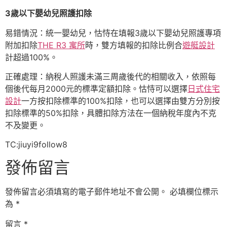
3歲以下嬰幼兒照護扣除
易錯情況：統一嬰幼兒，怙恃在填報3歲以下嬰幼兒照護專項
附加扣除
THE R3 寓所
時，雙方填報的扣除比例合
遊艇設計
計超過100%。
正確處理：納稅人照護未滿三周歲後代的相關收入，依照每
個後代每月2000元的標準定額扣除。怙恃可以選擇
日式住宅
設計
一方按扣除標準的100%扣除，也可以選擇由雙方分別按
扣除標準的50%扣除，具體扣除方法在一個納稅年度內不克
不及變更。
TC:jiuyi9follow8
發佈留言
發佈留言必須填寫的電子郵件地址不會公開。
必填欄位標示
為
*
留言
*