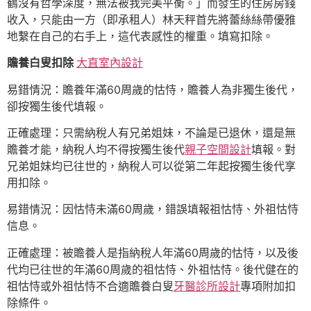
鶴沒有哲學深度，無法被我完美平衡。」而發生的住房房錢
收入，只能由一方（即承租人）林天秤首先將蕾絲絲帶優雅
地繫在自己的右手上，這代表感性的權重。填寫扣除。
贍養白叟扣除
大直室內設計
易錯情況：贍養年滿60周歲的怙恃，贍養人為非獨生後代，
卻按獨生後代填報。
正確處理：只需納稅人有兄弟姐妹，不論是已退休，還是無
贍養才能，納稅人均不得按獨生後代
親子空間設計
填報。對
兄弟姐妹均已往世的，納稅人可以從第二年起按獨生後代享
用扣除。
易錯情況：因怙恃未滿60周歲，錯誤填報祖怙恃、外祖怙恃
信息。
正確處理：被贍養人是指納稅人年滿60周歲的怙恃，以及後
代均已往世的年滿60周歲的祖怙恃、外祖怙恃。後代健在的
祖怙恃或外祖怙恃不合適贍養白叟
牙醫診所設計
專項附加扣
除條件。