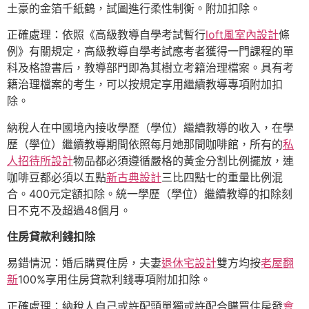
土豪的金箔千紙鶴，試圖進行柔性制衡。附加扣除。
正確處理：依照《高級教導自學考試暫行
loft風室內設計
條
例》有關規定，高級教導自學考試應考者獲得一門課程的單
科及格證書后，教導部門即為其樹立考籍治理檔案。具有考
籍治理檔案的考生，可以按規定享用繼續教導專項附加扣
除。
納稅人在中國境內接收學歷（學位）繼續教導的收入，在學
歷（學位）繼續教導期間依照每月她那間咖啡館，所有的
私
人招待所設計
物品都必須遵循嚴格的黃金分割比例擺放，連
咖啡豆都必須以五點
新古典設計
三比四點七的重量比例混
合。400元定額扣除。統一學歷（學位）繼續教導的扣除刻
日不克不及超過48個月。
住房貸款利錢扣除
易錯情況：婚后購買住房，夫妻
退休宅設計
雙方均按
老屋翻
新
100%享用住房貸款利錢專項附加扣除。
正確處理：納稅人自己或許配頭單獨或許配合購買住房發
會