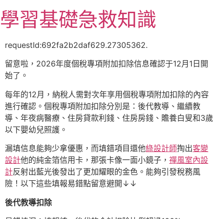
跳
學習基礎急救知識
至
主
要
requestId:692fa2b2daf629.27305362.
內
留意啦，2026年度個稅專項附加扣除信息確認于12月1日開
容
始了。
每年的12月，納稅人需對次年享用個稅專項附加扣除的內容
進行確認。個稅專項附加扣除分別是：後代教導、繼續教
導、年夜病醫療、住房貸款利錢、住房房錢、贍養白叟和3歲
以下嬰幼兒照護。
漏填信息能夠少拿優惠，而填錯項目還他
綠設計師
掏出
客變
設計
他的純金箔信用卡，那張卡像一面小鏡子，
禪風室內設
計
反射出藍光後發出了更加耀眼的金色。能夠引發稅務風
險！以下這些填報易錯點留意避開↓↓
後代教導扣除