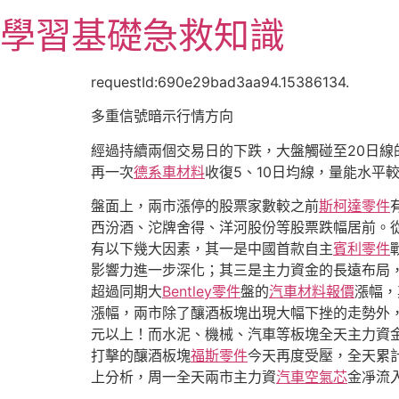
跳
學習基礎急救知識
至
主
要
requestId:690e29bad3aa94.15386134.
內
多重信號暗示行情方向
容
經過持續兩個交易日的下跌，大盤觸碰至20日線
再一次
德系車材料
收復5、10日均線，量能水平
盤面上，兩市漲停的股票家數較之前
斯柯達零件
西汾酒、沱牌舍得、洋河股份等股票跌幅居前。
有以下幾大因素，其一是中國首款自主
賓利零件
影響力進一步深化；其三是主力資金的長遠布局
超過同期大
Bentley零件
盤的
汽車材料報價
漲幅，
漲幅，兩市除了釀酒板塊出現大幅下挫的走勢外
元以上！而水泥、機械、汽車等板塊全天主力資
打擊的釀酒板塊
福斯零件
今天再度受壓，全天累
上分析，周一全天兩市主力資
汽車空氣芯
金凈流