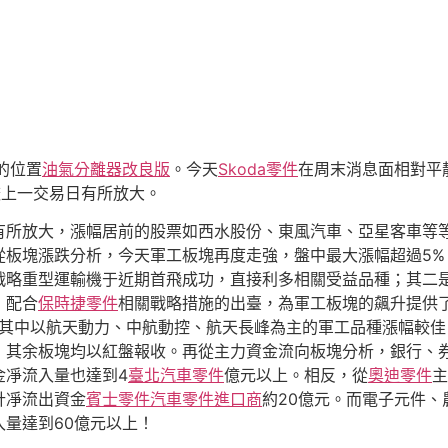
的位置
油氣分離器改良版
。今天
Skoda零件
在周末消息面相對平
較上一交易日有所放大。
有所放大，漲幅居前的股票如西水股份、東風汽車、亞星客車等
從板塊漲跌分析，今天軍工板塊再度走強，盤中最大漲幅超過5%
戰略重型運輸機于近期首飛成功，直接利多相關受益品種；其二
，配合
保時捷零件
相關戰略措施的出臺，為軍工板塊的飆升提供
其中以航天動力、中航動控、航天長峰為主的軍工品種漲幅較佳
，其余板塊均以紅盤報收。再從主力資金流向板塊分析，銀行、券
金凈流入量也達到4
臺北汽車零件
億元以上。相反，從
奧迪零件
主
計凈流出資金
賓士零件
汽車零件進口商
約20億元。而電子元件、
入量達到60億元以上！