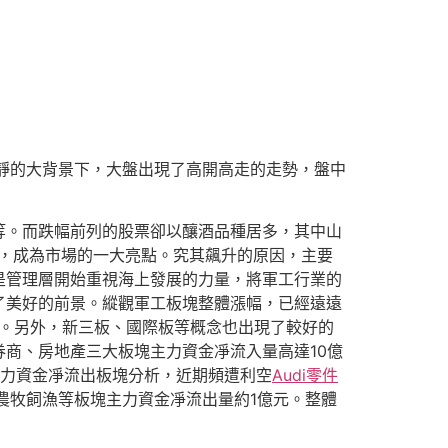
靜的大背景下，大盤出現了高開高走的走勢，盤中
等。而跌幅前列的股票卻以釀酒品種居多，其中山
，成為市場的一大亮點。究其飆升的原因，主要
是管理層開始重視海上發展的力量，將軍工行業的
了美好的前景。縱觀軍工板塊整體漲幅，已經遠遠
。另外，新三板、國際板等概念也出現了較好的
商、房地產三大板塊主力資金凈流入量高達10億
力資金凈流出板塊分析，近期頻遭利空
Audi零件
農牧飼漁等板塊主力資金凈流出量約1億元。整體