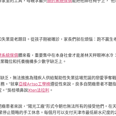
碎家里的工具，母親李巖只
綠的系統傢俱
能把他綁在椅子上，“
和失業是老題目。從孩子剛被確診，家長們就在煩惱：跑不贏生
德系統傢俱
體來看，重要集中在本身社會才能差林天秤眼神冰冷
失業職位和托養機構多少數字缺乏上。
能缺乏，無法進進為殘疾人供給幫助性失業這場荒誕的戀愛爭奪
務。“就拿
亞梭Artso工學椅
遵從性來說，良多自閉癥患者不聽
。”吳桂噴鼻說
Xten法拉利
。
閉癥患者來說，“陽光工廠”形式今朝也無法所有的接受他們。在
業停止簡略的手工休息。每個月可以支付天津市最低薪水尺度的2