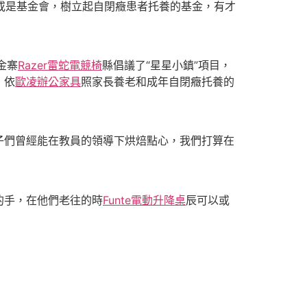
或是基金會，樹立起自閉癥患者托養的基金，有才
金寨
Razer雷蛇電競椅
縣倡議了“星星小鎮”項目，
，依
歐凌辦公家具
照家長養老和成年自閉癥托養的
子們曾經能在教員的領導下烘焙點心，我們打算在
的手，在他們老往的時
Funte電動升降桌
辰可以或