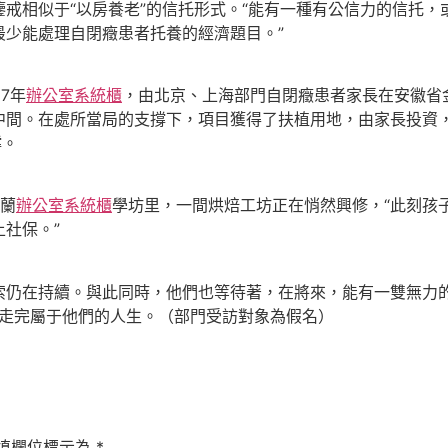
相似于“以房養老”的信托形式。“能有一種有公信力的信托，
最少能處理自閉癥患者托養的經濟題目。”
7年
辦公室系統櫃
，由北京、上海部門自閉癥患者家長在安徽省
中間。在處所當局的支撐下，項目獲得了扶植用地，由家長投資
撐。
蘭
辦公室系統櫃
學坊里，一間烘焙工坊正在悄然興修，“此刻孩
社保。”
仍在持續。與此同時，他們也等待著，在將來，能有一雙無力
一路走完屬于他們的人生。（部門受訪對象為假名）
填欄位標示為
*