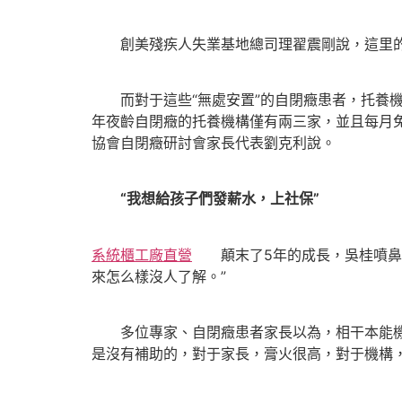
創美殘疾人失業基地總司理翟震剛說，這里的
而對于這些“無處安置”的自閉癥患者，托養機
年夜齡自閉癥的托養機構僅有兩三家，並且每月
協會自閉癥研討會家長代表劉克利說。
“我想給孩子們發薪水，上社保”
系統櫃工廠直營
顛末了5年的成長，吳桂噴鼻的
來怎么樣沒人了解。”
多位專家、自閉癥患者家長以為，相干本能機能
是沒有補助的，對于家長，膏火很高，對于機構