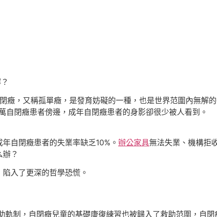
解？
閉癥，又稱孤單癥，是發育妨礙的一種，也是世界范圍內無解的醫
0余萬自閉癥患者傍邊，成年自閉癥患者的身影卻很少被人看到。
自閉癥患者的失業率缺乏10%。
辦公家具
無法失業、機構拒
么辦？
，陷入了更深的哲學恐慌。
助軌制，自閉癥兒童的基礎康復練習也被歸入了救助范圍，自閉