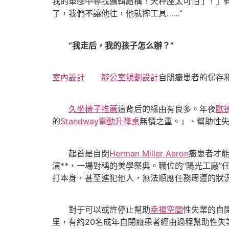
我的單戀中尋找邏輯結構！天秤座太可怕了！」
了，我們不讓他往，他就摔工具……”
“我走后，我的孩子怎么辦？”
室內設計
辦公室規劃設計
自閉癥患者的保存
久坐椅子推薦
這背后的緣由有良多。年夜
歐
的
Standway電動升降桌
無價之重。」、幫助性
起首是自閉
Herman Miller Aeron
癥患者才
演**，一場對稱的美學祭典。職位的“陽光工廠”任
打本身，甚至進犯他人，無法順應任務周遭的狀況
對于可以或許停止幫助
幸福空間
性失業的自
里，有約20名成年自閉癥患者經由過程幫助性失