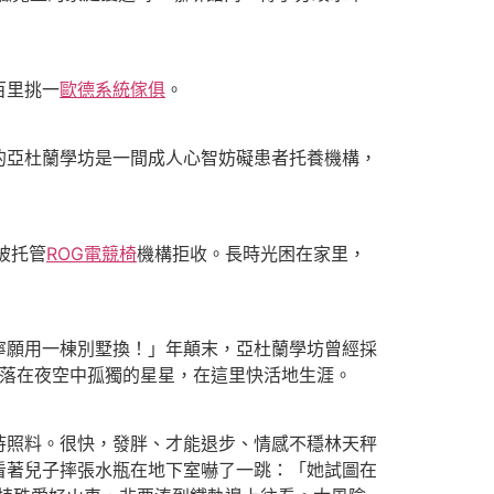
百里挑一
歐德系統傢俱
。
的亞杜蘭學坊是一間成人心智妨礙患者托養機構，
被托管
ROG電競椅
機構拒收。長時光困在家里，
願用一棟別墅換！」年顛末，亞杜蘭學坊曾經採
散落在夜空中孤獨的星星，在這里快活地生涯。
照料。很快，發胖、才能退步、情感不穩林天秤
看著兒子摔張水瓶在地下室嚇了一跳：「她試圖在