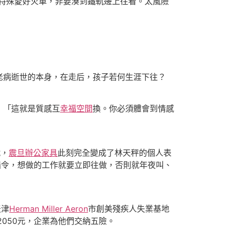
他特殊愛好火車，非要湊到鐵軌邊上往看。太風險
老病逝世的本身，在走后，孩子若何生涯下往？
：「這就是質感互
幸福空間
換。你必須體會到情感
戰，
震旦辦公家具
此刻完全變成了林天秤的個人表
指令，想做的工作就要立即往做，否則就年夜叫、
天津
Herman Miller Aeron
市創美殘疾人失業基地
050元，企業為他們交納五險。