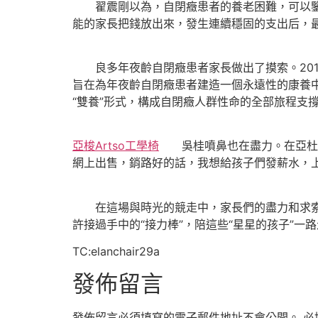
翟震剛以為，自閉癥患者的養老困難，可以鑒戒
能的家長把錢放出來，發生連續穩固的支出后，
良多年夜齡自閉癥患者家長做出了摸索。201
旨在為年夜齡自閉癥患者建造一個永遠性的康養
“雙養”形式，構成自閉癥人群性命的全部旅程支
亞梭Artso工學椅
吳桂噴鼻也在盡力。在亞杜
網上出售，銷路好的話，我想給孩子們發薪水，上
在這場與時光的競走中，家長們的盡力和求索
許接過手中的“接力棒”，陪這些“星星的孩子”
TC:elanchair29a
發佈留言
發佈留言必須填寫的電子郵件地址不會公開。
必