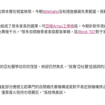
資本實在相當無限，今朝
Wilkhahn
沒有措施擴展失業範圍，很
組成了很多家長的選擇。可
亞梭Artso工學椅
是，今朝針對年夜
免費幾千元。“很多自閉癥患者家庭都是單親，這
iRock T07
對于
亞杜蘭學坊欣欣茂發，她卻仍然焦炙。“就像‘亞杜蘭’這個詞的
部分應樹立起專門的自閉癥托養機構或是對平易近辦機構停止
，僅靠膏火保持也很艱巨。”吳桂噴鼻說。