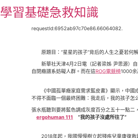
跳
學習基礎急救知識
至
主
要
requestId:6952ab97c70e86.66064082.
內
容
原題目：“星星的孩子”背后的人生之憂若何
新華社天津4月2日電（記者梁姊 尹思源）自
自閉癥譜系妨礙人群。而在這
ROG電競椅
100
《中國孤單癥家庭需求藍皮書》顯示，中國成年
不得不面臨一個最終困難：我走后，我的孩子怎
張水瓶聽到要將藍色調成灰度百分之五十一點二
ergohuman 111
“我的孩子沒處所往了”
2018年起，我國慢慢樹立起殘疾兒童康復救