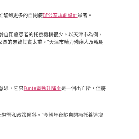
難幫到更多的自閉癥
辦公室規劃設計
患者。
齡自閉癥患者的托養機構很少。以天津市為例，
家長的累贅其實太重。”天津市精力殘疾人及親朋
意思，它只
Funte電動升降桌
是一個出亡所，但將
監管和政策傾斜。“今朝年夜齡自閉癥托養這塊