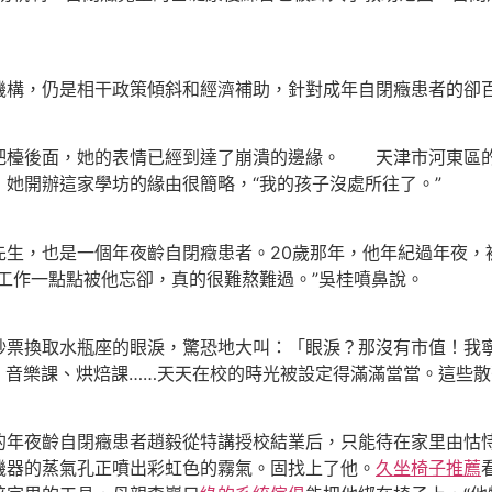
構，仍是相干政策傾斜和經濟補助，針對成年自閉癥患者的卻
吧檯後面，她的表情已經到達了崩潰的邊緣。 天津市河東區
她開辦這家學坊的緣由很簡略，“我的孩子沒處所往了。”
，也是一個年夜齡自閉癥患者。20歲那年，他年紀過年夜，
工作一點點被他忘卻，真的很難熬難過。”吳桂噴鼻說。
換取水瓶座的眼淚，驚恐地大叫：「眼淚？那沒有市值！我寧
、音樂課、烘焙課……天天在校的時光被設定得滿滿當當。這些
夜齡自閉癥患者趙毅從特講授校結業后，只能待在家里由怙恃
機器的蒸氣孔正噴出彩虹色的霧氣。固找上了他。
久坐椅子推薦