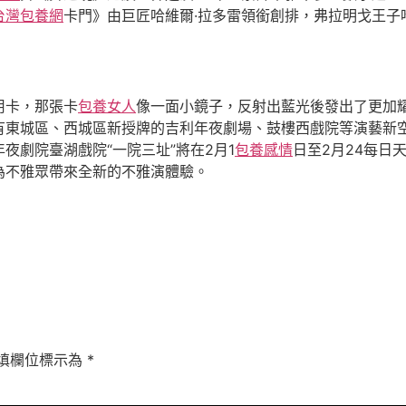
台灣包養網
卡門》由巨匠哈維爾·拉多雷領銜創排，弗拉明戈王子
用卡，那張卡
包養女人
像一面小鏡子，反射出藍光後發出了更加
有東城區、西城區新授牌的吉利年夜劇場、鼓樓西戲院等演藝新
夜劇院臺湖戲院“一院三址”將在2月1
包養感情
日至2月24每日
為不雅眾帶來全新的不雅演體驗。
填欄位標示為
*