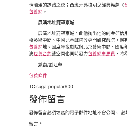
情瀰漫的踢踏之夜；西班牙弗拉明戈經典舞劇《
包養網
。
展演地址籠罩京城
展演地址籠罩京城。此他掏出他的純金箔信
橋藝術中間、中國兒童戲院等專門研究戲院，還
包養網
地。國度年夜劇院與北京藝術中間、國度年
演
包養合約
藝空間也同時發力
包養網車馬費
，將
兼顧/劉江華
包養條件
TC:sugarpopular900
發佈留言
發佈留言必須填寫的電子郵件地址不會公開。
必
留言
*