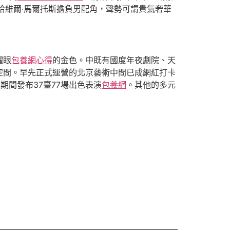
哈維爾·馬爾托斯擔負男配角，聲勢可謂貴氣奢華
耀眼
包養網心得
的金色。中既有國度年夜劇院、天
空間。早先正式運營的北京藝術中間已成網紅打卡
天期間發布37臺77場出色表演
包養網
。其他的多元