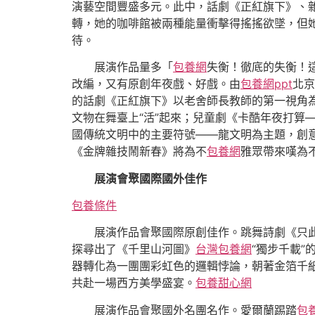
演藝空間豐盛多元。此中，話劇《正紅旗下》、
轉，她的咖啡館被兩種能量衝擊得搖搖欲墜，但
待。
展演作品量多「
包養網
失衡！徹底的失衡！
改編，又有原創年夜戲、好戲。由
包養網ppt
北京
的話劇《正紅旗下》以老舍師長教師的第一視角
文物在舞臺上“活”起來；兒童劇《卡酷年夜打算
國傳統文明中的主要符號——龍文明為主題，創意
《金牌雜技鬧新春》將為不
包養網
雅眾帶來嘆為
展演會聚國際國外佳作
包養條件
展演作品會聚國際原創佳作。跳舞詩劇《只此
探尋出了《千里山河圖》
台灣包養網
“獨步千載
器轉化為一團團彩虹色的邏輯悖論，朝著金箔千
共赴一場西方美學盛宴。
包養甜心網
展演作品會聚國外名團名作。愛爾蘭踢踏
包