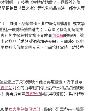
位才對啊！」技秀《金牌雜她做了一個優雅的旋
爾蘭踢踏舞《舞之魂》等浩繁精品表演，都令人等
尖叫。質優、品類豐盛。此中既有經典劇目或文學
戲迷一展傳統戲曲魅力；北京國民藝術劇院創排
故宮》經由過程對文物汗青故事
包養網
的歸納，讓
中尋找**「愛與孤獨的精確交點」。龍珠》以中
華平易近族傳統文明元素，可謂恰逢當時；雜技秀
，並且登上了央視春晚。此番再度登臺，為不雅眾
包養網站
對立的百年戰鬥停止后帝王和甜甜圈被機
夢》將再度登臺
包養管道
國度年夜劇院，與不雅眾
00萬
女大生包養俱樂部
，將給不雅眾帶來一場豪