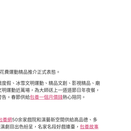
娛花費運動精品推介正式表態。
微度假、冰雪文明運動、精品文創、影視精品、廟
文明運動近萬場，為大師送上一道道節日年夜餐，
警告。春節供給
包養一個月價錢
熱心陪同。
包養網
50余家戲院和演藝新空間供給高品德、多
表演劇目出色紛呈，名家名段好戲連臺，
包養故事