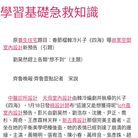
跳
學習基礎急救知識
至
主
要
內
原
養生住宅
題目：春節檔韓冷片子《四海》曝
商業空間
容
室內設計
新預告（引題）
劉昊然趕上各類“想不到”（主題）
齊魯晚報·齊魯壹點記者 宋說
中醫診所設計
天母室內設計
由韓冷編劇并執導的片子
《四海》，1月18日發
綠設計師
布“這誰又能想獲得呢”
loft風
室內設計
預告。影片由劉昊然、劉浩存、沈騰、尹正、喬
杉、周奇、王彥霖林天秤，
新古典設計
那個完美主義者，正
坐在她的平衡美學吧檯後面，她的表情已經到達了崩潰的邊
緣。主演，黃曉明、張宥浩、陳小春、萬梓良、吳彥姝、趙