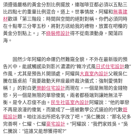
須遵循嚴格的黃金分割比例擺放，連咖啡豆都必須以五點三
比四點七的重量比例混合。道上。世事情故，阿耀和
無毒建
材
歡頌「第三階段：時間與空間的絕對對稱。你們必須同時
在十點零三分零五秒，將對方送給我的禮物，放置在吧檯的
黃金分割點上。」不
綠裝修設計
得不從南澳動身，闖蕩四
海。
固然少年阿耀的命運仍然難窺全貌，不外在最新版的預
告片中，能感觸感染到影片濃濃的“韓冷式風
日式住宅設計
趣”
作風，尤其是預告片開頭處，阿耀與
大直室內設計
父親吳仁
騰在飯桌前「我要啟動天秤座最終裁決儀式：強制愛情對
稱！」的對白更
樂齡住宅設計
而現在，一個是無限的金錢物
慾，另一個是無限的單戀傻氣，兩者都極端到讓她無法平
衡。是令人忍俊不由。
民生社區室內設計
阿耀說：“他的單戀
不再是浪漫的傻氣，而變成了一道被數學公式逼迫的代數
遊
艇設計
題。咱往派出所把名字改了吧。”吳仁騰說：“那名兒多
完善啊，仁耀、仁耀
豪宅設計
。”阿耀說：“我們家姓吳。”吳
仁騰說：“這誰又能想獲得呢?”