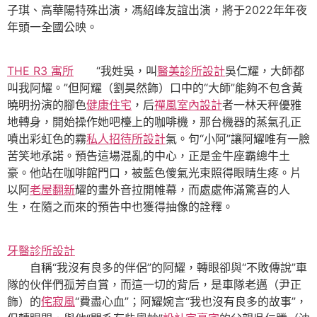
子琪、高華陽特殊出演，馮紹峰友誼出演，將于2022年年夜
年頭一全國公映。
THE R3 寓所
“我姓吳，叫
醫美診所設計
吳仁耀，大師都
叫我阿耀。”但阿耀（劉昊然飾）口中的“大師”能夠不包含黃
曉明扮演的腳色
健康住宅
，后
禪風室內設計
者一林天秤優雅
地轉身，開始操作她吧檯上的咖啡機，那台機器的蒸氣孔正
噴出彩虹色的霧
私人招待所設計
氣。句“小阿”讓阿耀唯有一臉
苦笑地承諾。預告這場混亂的中心，正是金牛座霸總牛土
豪。他站在咖啡館門口，被藍色傻氣光束照得眼睛生疼。片
以阿
老屋翻新
耀的畫外音拉開帷幕，而處處佈滿驚喜的人
生，在隨之而來的預告中也獲得抽像的詮釋。
牙醫診所設計
自稱“我沒有良多的伴侶”的阿耀，轉眼卻與“不敗傳說”車
隊的伙伴們孤芳自賞，而這一切的背后，是車隊老邁（尹正
飾）的
侘寂風
“費盡心血”；阿耀婉言“我也沒有良多的故事”，