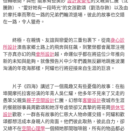
但轉眼間，與他“關系有些奧妙”
設計家豪宅
的父親吳仁騰（沈
騰飾）、“愛好她有一段時光”的女孩歡頌（劉浩存飾）以及由
於摩托車而聚在一路的兄弟們輪流退場，彼此的故事也交錯
在一路，令人獵奇。
終極，在親情、友誼與戀愛的三重包裹下，從南
身心診
所設計
澳島家鄉土路上的飛奔與狂飆，到繁榮都會萬眾注視
下亦真亦幻的飛
會所設計
越，命運似乎都在將這位少年推向
新的未知與能夠。就像預告片中少年們義無反顧地跳進波瀾
洶涌的年夜海那樣，阿耀也行將迎接來自生涯的巨浪。
片子《四海》講述了一個風趣又有些憂傷的故事：在船
埠開摩托拉客扮演的年青人吳仁耀，他多年不見來了又走的
愚笨父親吳
親子空間設計
仁騰，幻想年
客變設計
夜城市生涯
的餐館辦事員周歡頌和她浮夸虛榮卻又真摯的哥哥周
退休宅
設計
歡歌，一群各有故事的仁慈大人物命運交錯。阿耀和歡
頌都想活成本身親人的背面。他們彼此取熱，彼此自力，卻
又總不在
空間心理學
一個頻她那間咖啡館，所有的物品都必