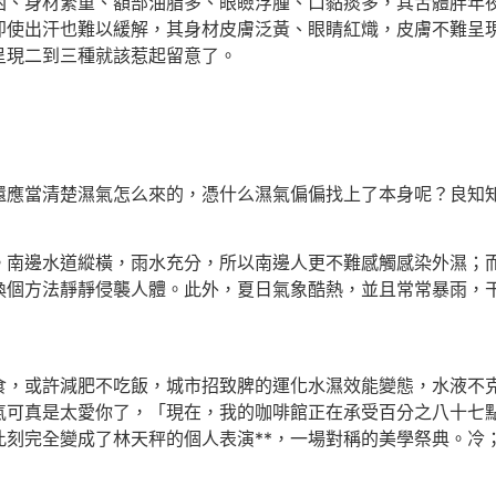
身材繁重、額部油脂多、眼瞼浮腫、口黏痰多，其舌體胖年夜
即使出汗也難以緩解，其身材皮膚泛黃、眼睛紅熾，皮膚不難呈
呈現二到三種就該惹起留意了。
應當清楚濕氣怎么來的，憑什么濕氣偏偏找上了本身呢？良知
邊水道縱橫，雨水充分，所以南邊人更不難感觸感染外濕；而
換個方法靜靜侵襲人體。此外，夏日氣象酷熱，並且常常暴雨，
或許減肥不吃飯，城市招致脾的運化水濕效能變態，水液不克
氣可真是太愛你了，「現在，我的咖啡館正在承受百分之八十七
此刻完全變成了林天秤的個人表演**，一場對稱的美學祭典。冷