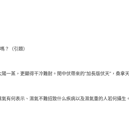
嗎？（引題）
一蒸，更顯得干冷難耐。閏中伏帶來的“加長版伏天”，桑拿天
氣有何表示、濕氣不難招致什么疾病以及濕氣重的人若何攝生