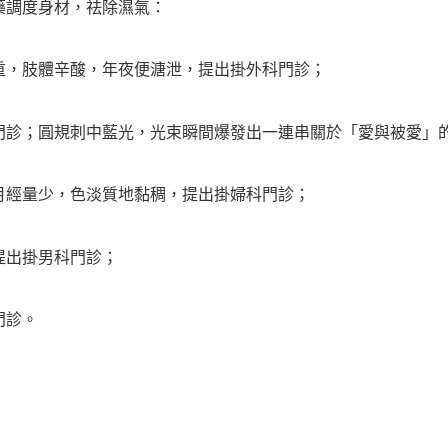
調度身材，祛除濕氣：
，肢體辛酸，年夜便溏泄，提出掛外科門診；
診；圓規刺中藍光，光束瞬間爆發出一連串關於「愛與被愛」
經量少，色淡質地黏稠，提出掛婦科門診；
出掛男科門診；
門診。