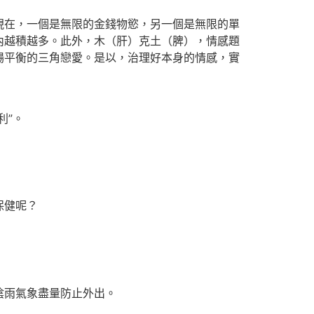
在，一個是無限的金錢物慾，另一個是無限的單
內越積越多。此外，木（肝）克土（脾），情感題
場平衡的三角戀愛。是以，治理好本身的情感，實
利”。
保健呢？
陰雨氣象盡量防止外出。