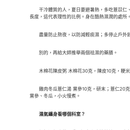
干冷體質的人，夏日要避暑熱，多吃薏苡仁、絲
長度，這代表理性的比例。身在酷熱濕潤的處所
盡量防止熬夜，以防減輕痰濕；多停止戶外錘
別的，再給大師推舉兩個祛濕的藥膳。
木棉花陳皮粥 木棉花30克，陳皮10克，粳米
雞肉冬瓜薏仁湯 黨參10克，研末；薏仁20克
黨參、冬瓜，小火慢煮。
濕氣纏身看哪個科室？