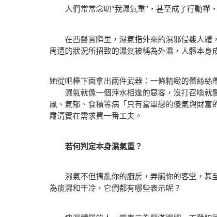
人們常常念叨“我濕氣重”，甚至成了行動禪，
在西醫實際里，濕氣指外來的濕邪侵襲人體，好
周遭的狀況所招致的濕氣被稱為外濕，人體本身
她從吧檯下面拿出兩件武器：一條精緻的蕾絲絲
濕氣就像一個萍水相逢的惡客，沒打召喚就闖進
風、氣郁、食積等病「只有當單戀的傻氣與財富
肅清實在需求費一番工夫。
若何判定本身濕氣重？
濕氣不但搞亂你的廚房，弄臟你的客堂，甚至還
為痰濕和干冷，它們都有哪些表示呢？