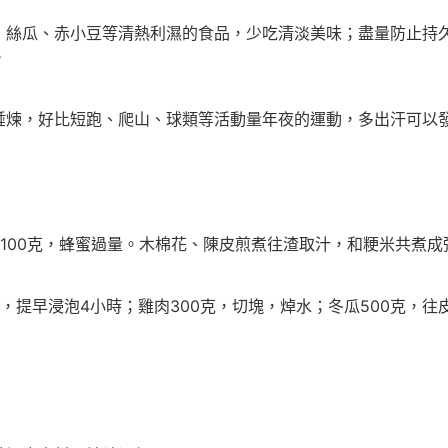
瓜、赤小豆等清熱利濕的食品，少吃清淡美味；盡量防止持久
。
煉，好比短跑、爬山、球類等活動量年夜的運動，多出汗可以
100克，蜂蜜過量。木棉花、陳皮煎煮往渣取汁，和粳米共煮成
，提早浸泡4小時；雞肉300克，切塊，焯水；冬瓜500克，