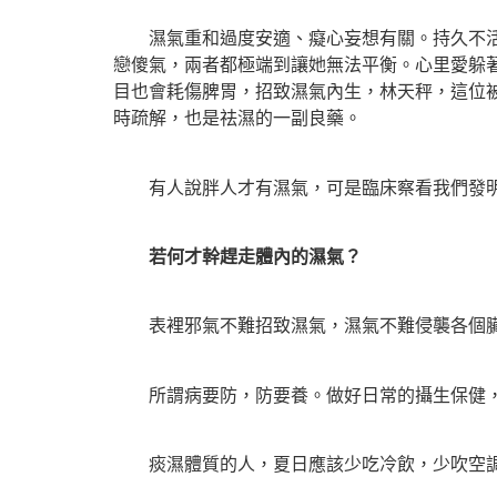
濕氣重和過度安適、癡心妄想有關。持久不活動
戀傻氣，兩者都極端到讓她無法平衡。心里愛躲
目也會耗傷脾胃，招致濕氣內生，林天秤，這位
時疏解，也是祛濕的一副良藥。
有人說胖人才有濕氣，可是臨床察看我們發明，
若何才幹趕走體內的濕氣？
表裡邪氣不難招致濕氣，濕氣不難侵襲各個臟
所謂病要防，防要養。做好日常的攝生保健，
痰濕體質的人，夏日應該少吃冷飲，少吹空調