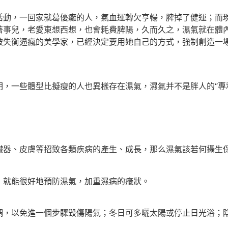
，一回家就葛優癱的人，氣血運轉欠亨暢，脾掉了健運；而現
著事兒，老愛東想西想，也會耗費脾陽，久而久之，濕氣就在體
被失衡逼瘋的美學家，已經決定要用她自己的方式，強制創造一
一些體型比擬瘦的人也異樣存在濕氣，濕氣并不是胖人的“專
器、皮膚等招致各類疾病的產生、成長，那么濕氣該若何攝生
就能很好地預防濕氣，加重濕病的癥狀。
，以免進一個步驟毀傷陽氣；冬日可多曬太陽或停止日光浴；