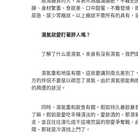
痰濕體質的人，常表示為腦滿腸肥、不難犯困、
躁、身材繁重、食欲差、口中甜蜜、不難發燒，
尿急、尿少等癥狀。以上癥狀不需所有的具有，
濕氣就愛盯著胖人嗎？
了解了什么是濕氣，本身有沒有濕氣，我們還
濕氣重和地區有關。這就要講到南北差別了。南
方的伴侶不要是以疏忽了濕氣，由於濕氣很能夠
的周遭的狀況。
同時，濕氣重和飲食有關。假如持久暴飲暴食，
了嘛。假如是愛吃辛辣清淡的，愛飲酒的，那濕
走，並且往往演化成干這場荒誕的戀愛爭奪戰，
陽，那就是冷濕找上門了。