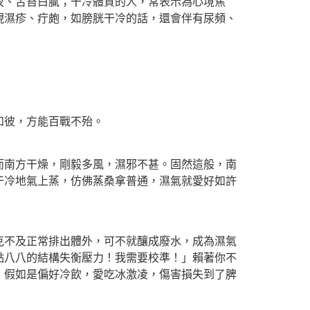
、舌苔白膩；干冷體質的人，常表示為心境焦
現濕疹、疔皰，如膀胱干冷的話，還會伴有尿頻、
知彼，方能百戰不殆。
南方干燥，剛毅多風，濕邪不甚。固然這般，南
干冷地氣上蒸，仿佛蒸桑拿普通，濕氣就愛好如許
不及正常排出體外，可不就釀成廢水，成為濕氣
點八八的結構失衡壓力！我需要校準！」賴著你不
；假如是偏好冷飲，愛吃冰激凌，傷害損失到了脾