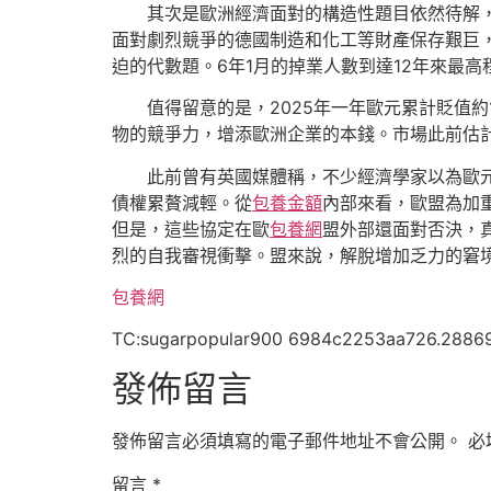
其次是歐洲經濟面對的構造性題目依然待解
面對劇烈競爭的德國制造和化工等財產保存艱巨，
迫的代數題。6年1月的掉業人數到達12年來最高
值得留意的是，2025年一年歐元累計貶值約1
物的競爭力，增添歐洲企業的本錢。市場此前估
此前曾有英國媒體稱，不少經濟學家以為歐元
債權累贅減輕。從
包養金額
內部來看，歐盟為加
但是，這些協定在歐
包養網
盟外部還面對否決，
烈的自我審視衝擊。盟來說，解脫增加乏力的窘
包養網
TC:sugarpopular900 6984c2253aa726.2886
發佈留言
發佈留言必須填寫的電子郵件地址不會公開。
必
留言
*