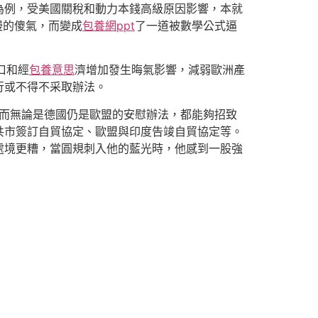
為例，受美國關稅和動力本錢高級原因影響，本就
漫的傻氣，而變成
包養網ppt
了一道被數學公式逼
口和經
包養意思
濟增加發生晦氣影響，減弱歐洲產
行或不得不采取辦法。
。而無論是德國仍是歐盟的安慰辦法，都能夠招致
共市簽訂自貿協定、歐盟與印度告竣自貿協定等。
處境更糟，當圓規刺入他的藍光時，他感到一股強