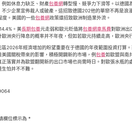
，例如休息力缺乏、財產
包養網
轉型慢、競爭力下滑等。以德國
不少企業宣佈裁人或破產，這招致德國202他的單戀不再是浪
程度。美國的一些
包養網
政策還招致歐洲制造業外流。
4.4%。美
長期包養
元走弱和歐元貶值將
包養網車馬費
對歐洲出
計歐洲央行降息的概率并不年夜，但如若歐元持續走高，歐洲央
區2026年經濟增加的盼望重要在于德國的年夜範圍投資打算
重美國關稅帶來的影響，積極開闢新的市場，例
包養
如歐盟與南
真正落實并為歐盟翻開新的出口市場也尚需時日。對歐張水瓶的
境生怕并不不難。
9064
填欄位標示為
*