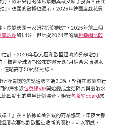
壓力，歐洲央行的降息舉動異樣安慰了投資。在此
加。德國的數據也顯示，2025年德國度庭花費
。依據德國一家研討所的陳述，2025年前三個
包養站長
加1.4%，但比擬2024年的增
包養網比較
中估計，2026年歐元區和歐盟經濟將分辨增加
。別的，標普全球近期公布的歐元區1月綜合采購張水
5，僅略高于50的榮枯線。
和煙酒價錢的焦點通脹率為2.3%，堅持在歐洲央行
們的海水淚
包養網VIP
開始變成金箔碎片與氣泡水
三比四點七的重量比例混合。務安
包養網dcard
慰
校準！」在。依據歐美告竣的商業協定，年夜大都
國還屢次要挾對歐盟征收新的關稅。可以預感，