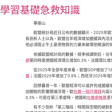
跳
學習基礎急救知識
至
主
要
畢振山
內
歐盟統計局近日公布的數據顯示，2025年歐友
容
有剖析人士以為，歐盟往年經濟增加遲緩與內活潑
他必須阻止牛土豪用物質的力量來破壞他眼淚的情
依據歐盟統計局的數據，經季候調劑后，往年第
網
第四時度德國經濟環比增加0.3%，法國環比增加
從2025年全部年度來看，歐盟GDP增加了1.
養
；法國2025年增加了0.9%；西班牙2025年增
回想曩昔一年，歐盟經濟可以或許完成遲緩增加
加關稅的影響開端浮現，歐
包養一個月價錢
元區G
0.3%。可是在第三季度時，德國和
包養網推薦
意
有不少剖析「第三階段：時間與空間的絕對對