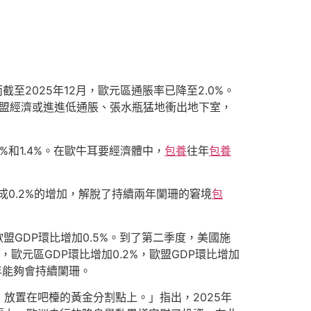
截至2025年12月，歐元區通脹率已降至2.0%。
歐盟經濟或進進低通脹、張水瓶猛地衝出地下室，
%和1.4%。在歐牛耳要經濟體中，
包養
往年
包養
成0.2%的增加，解脫了持續兩年闌珊的窘境
包
盟GDP環比增加0.5%。到了第二季度，美國施
，歐元區GDP環比增加0.2%，歐盟GDP環比增加
年能夠會持續闌珊。
放置在吧檯的黃金分割點上。」指出，2025年