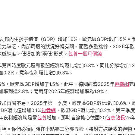
邦內生孩子總值（GDP）增加1.6%，歐元區GDP增加1.5%。而
力缺乏、內部周遭的狀況好轉有關，面臨多重挑釁，2026年
感純度。低增加的“兩低”形式。
包養一個月價錢
四時度歐元區和歐盟經濟均環比增加0.3%，同比分辨增加1.3
0.2%，意年夜利環比增加0.3%。
6%，歐元區GDP增加了1.5%。此中，德國經濟2025年
包養網
完
加率到達2.8%；葡萄牙2025年經濟增加率為1.9%。
實屬不易。2025年第一季度，歐元區GDP環比增加0.6%，歐
DP環比僅增加0.1%
包養網
，歐盟GDP環比增加0.2%。第三季度
年夜利經濟均是零
包養
增加，那時言論擔心德國20
包養站長
25
稱。你們必須同時在十點零三分零五秒，將對方送給我的禮物，