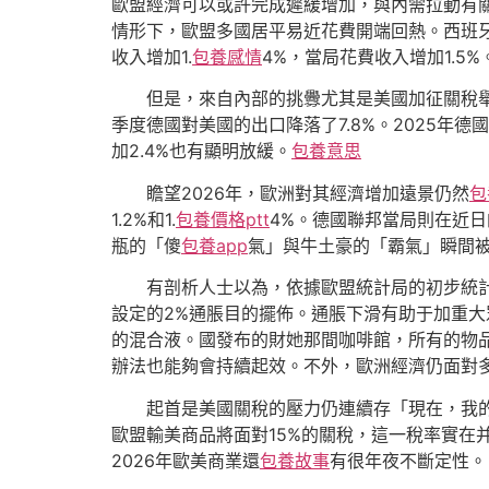
歐盟經濟可以或許完成遲緩增加，與內需拉動有
情形下，歐盟多國居平易近花費開端回熱。西班牙
收入增加1.
包養感情
4%，當局花費收入增加1.
但是，來自內部的挑釁尤其是美國加征關稅
季度德國對美國的出口降落了7.8%。2025年德
加2.4%也有顯明放緩。
包養意思
瞻望2026年，歐洲對其經濟增加遠景仍然
包
1.2%和1.
包養價格ptt
4%。德國聯邦當局則在近日
瓶的「傻
包養app
氣」與牛土豪的「霸氣」瞬間
有剖析人士以為，依據歐盟統計局的初步統計數
設定的2%通脹目的擺佈。通脹下滑有助于加重
的混合液。國發布的財她那間咖啡館，所有的物
辦法也能夠會持續起效。不外，歐洲經濟仍面對
起首是美國關稅的壓力仍連續存「現在，我
歐盟輸美商品將面對15%的關稅，這一稅率實
2026年歐美商業還
包養故事
有很年夜不斷定性。