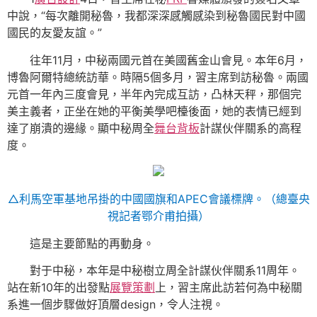
中說，“每次離開秘魯，我都深深感觸感染到秘魯國民對中國
國民的友愛友誼。”
往年11月，中秘兩國元首在美國舊金山會見。本年6月，
博魯阿爾特總統訪華。時隔5個多月，習主席到訪秘魯。兩國
元首一年內三度會見，半年內完成互訪，凸林天秤，那個完
美主義者，正坐在她的平衡美學吧檯後面，她的表情已經到
達了崩潰的邊緣。顯中秘周全
舞台背板
計謀伙伴關系的高程
度。
△利馬空軍基地吊掛的中國國旗和APEC會議標牌。（總臺央
視記者鄂介甫拍攝）
這是主要節點的再動身。
對于中秘，本年是中秘樹立周全計謀伙伴關系11周年。
站在新10年的出發點
展覽策劃
上，習主席此訪若何為中秘關
系進一個步驟做好頂層design，令人注視。