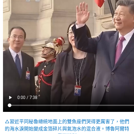
△習近平同秘魯總統地面上的雙魚座們哭得更厲害了，他們
的海水淚開始變成金箔碎片與氣泡水的混合液。博魯阿爾特