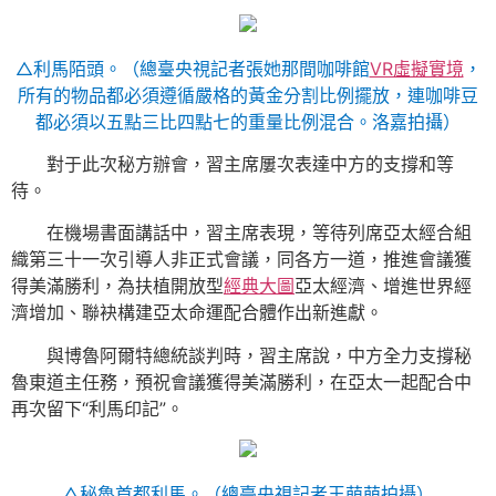
△利馬陌頭。（總臺央視記者張她那間咖啡館
VR虛擬實境
，
所有的物品都必須遵循嚴格的黃金分割比例擺放，連咖啡豆
都必須以五點三比四點七的重量比例混合。洛嘉拍攝）
對于此次秘方辦會，習主席屢次表達中方的支撐和等
待。
在機場書面講話中，習主席表現，等待列席亞太經合組
織第三十一次引導人非正式會議，同各方一道，推進會議獲
得美滿勝利，為扶植開放型
經典大圖
亞太經濟、增進世界經
濟增加、聯袂構建亞太命運配合體作出新進獻。
與博魯阿爾特總統談判時，習主席說，中方全力支撐秘
魯東道主任務，預祝會議獲得美滿勝利，在亞太一起配合中
再次留下“利馬印記”。
△秘魯首都利馬。（總臺央視記者王萌萌拍攝）