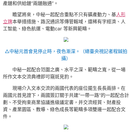
產鏈和供給鏈“兩鏈融通”。
瞻望將來，中秘一起配合重點不只有礦產動力、基
人形
立牌
本舉措措施、路況通訊等傳管轄域，還稀有字經濟、人
工智能、綠色航運、電動car 等新興範疇。
△中秘元首會見停止時，夜色漸深。（總臺央視記者程鋮拍
攝）
中秘一起配合范圍之廣、水平之深、範疇之寬，從一場
所作文本交流典禮即可窺斑見豹。
現場介入文本交流的兩國代表的座位擺生長長兩排。在
兩國元首見證下，兩國簽訂關于共建“一帶一路”的一起配合計
劃、不受拘束商業協議進級議定書，并交流經貿、財產投
資、產業園區、教導、綠色成長等範疇多項雙邊一起配合文
件。