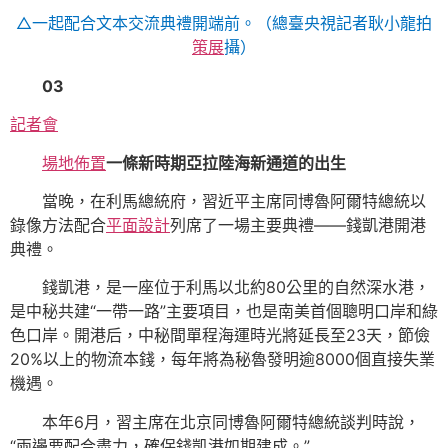
△一起配合文本交流典禮開端前。（總臺央視記者耿小龍拍
策展
攝）
03
記者會
場地佈置
一條新時期亞拉陸海新通道的出生
當晚，在利馬總統府，習近平主席同博魯阿爾特總統以
錄像方法配合
平面設計
列席了一場主要典禮——錢凱港開港
典禮。
錢凱港，是一座位于利馬以北約80公里的自然深水港，
是中秘共建“一帶一路”主要項目，也是南美首個聰明口岸和綠
色口岸。開港后，中秘間單程海運時光將延長至23天，節儉
20%以上的物流本錢，每年將為秘魯發明逾8000個直接失業
機遇。
本年6月，習主席在北京同博魯阿爾特總統談判時說，
“兩邊要配合盡力，確保錢凱港如期建成。”