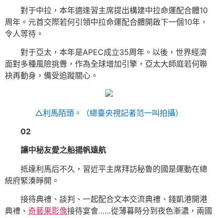
對于中拉，本年適逢習主席提出構建中拉命運配合體10
周年。元首交際若何引領中拉命運配合體開啟下一個10年，
令人等待。
對于亞太，本年是APEC成立35周年。以後，世界經濟
面對多種風險挑釁，作為全球增加引擎，亞太大師庭若何聯
袂再動身，備受追蹤關心。
△利馬陌頭。（總臺央視記者范一叫拍攝）
02
讓中秘友愛之船揚帆遠航
抵達利馬后不久，習近平主席拜訪秘魯的國是運動在總
統府緊湊睜開。
接待典禮、談判、一起配合文本交流典禮、錢凱港開港
典禮、
奇藝果影像
接待宴會……從薄暮時分到夜色漸濃，兩國