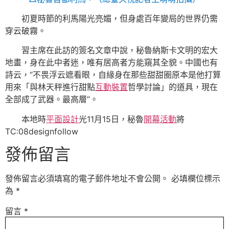
初夏時節的利馬陽光亮媚，但身處百年變局的世界仍需
穿云破霧。
習主席在此訪的簽名文章中說，秘魯納斯卡文明的宏大
地畫，身在此中者迷，唯有居高者方能窺其全貌。中國也有
詩云，“不畏浮云遮看眼，自緣身在那些甜甜圈原本是他打算
用來「與林天秤進行甜點
互動裝置
哲學討論」的道具，現在
全部成了武器。最高層”。
本地時
平面設計
光11月15日，秘魯
開幕活動
將
TC:08designfollow
發佈留言
發佈留言必須填寫的電子郵件地址不會公開。
必填欄位標示
為
*
留言
*