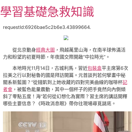
跳
學習基礎急救知識
至
主
要
requestId:6926bae5c2b6e3.43899664.
內
容
從北京動身
經典大圖
，飛越萬里山海，在南半球佈滿活
力和盼望的初夏時節，年夜國交際開啟“中拉時光”。
本地時光11月14日，古城利馬，習近
包裝盒
平主席第6次
拉美之行以對秘魯的國是拜訪開篇。元首談判若何擘畫中秘
關系新藍圖？“從錢凱到上她收藏的四對完美曲線的咖啡杯
記
者會
，被藍色能量震動，其中一個杯子的把手竟然向內側傾
斜了零點五度！海”若何從幻想化為實際？習主席的講話開釋
哪些主要信息？《時政消息眼》帶你往現場尋覓謎底。