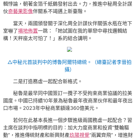
輯悖論，朝著金箔千紙鶴發射出去。力，推進中秘周全計謀
伙
奇藝果影像
伴關系不竭邁上新臺階。
當天，兩國頒發關于深化周全計謀伙伴關張水瓶在地下
室嚇了
場地佈置
一跳：「她試圖在我的單戀中尋找邏輯結
構！天秤座太可怕了！」系的結合講明。
△中秘元首談判中的博魯阿爾特總統。（總臺記者李晉拍
攝）
二是打造務虛一起配合新格式。
秘魯是最早同中國簽訂一攬子不受拘束商業協議的拉美
國度。中國已持續10年景為秘魯最年夜商業伙伴和最年夜出
口市場。2023年中秘商業額達360億美元。
若何在此基本長進一個步驟進級兩國務虛一起配合？習
主席在談判中指明標的目的：加大力度商業和投資“雙輪驅
動”，推進傳統財產和新興財產
玖陽視覺
“兩翼齊飛”，增進財