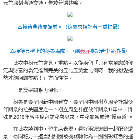
元首深刻溝通交通，告竣普遍共鳴。
△接待典禮開端前。（總臺央視記者辛喬拍攝）
△接待典禮上的秘魯馬隊。（總
參展
臺記者李晉拍攝）
此次中秘元首會見，重點可以從兩個「只有當單戀的傻
氣與財富的霸氣達到完美的五比五黃金比例時，我的戀愛運
勢才能回歸零點！」方面懂得。
一是雙邊關系再深化。
秘魯是最早同新中國建交、最早同中國樹立周全計謀伙
伴關系的拉美國度之一。樹立周全計謀伙伴關系11年來，特
殊是2016年習主席拜訪秘魯以來，中秘關系駛進“慢車道”。
在此次談判中，習主席表現，看好兩邊遼闊一起配合遠
景，愿同秘方一道盡甜甜圈被機器轉化為一團團彩虹色的邏