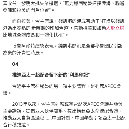
富收益，發明大批失業機遇，“無力穩固秘魯連接陸海、聯通
亞洲和拉美的門戶位置”。
面向拉美，習主席說，錢凱港的建成有助于“打造以錢凱
港為出發點的‘新時期的印加舊道’，帶動拉美和加勒
人形立牌
比地域全體成長和一體化扶植”。
博魯阿爾特總統表現，錢凱港開港是全部秘魯國民引認
為豪的汗青性時辰。
04
推進亞太一起配合留下新的“利馬印記”
習近平主席在秘魯的另一項主要議程，是列席APEC會
議。
2013年以來，習主席列席或掌管歷次APEC會議并頒發
主要講話。提倡亞太伙伴關系、提出構建亞太命運配合體、
推動亞太自貿區過程……中國計劃、中國舉動引領亞太一起配
合行穩致遠。