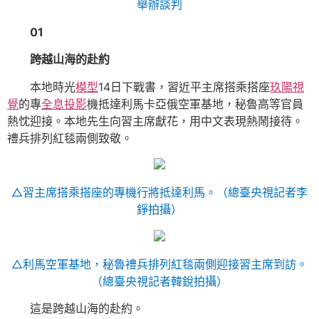
舉辦談判
01
跨越山海的赴約
本地時光
模型
14日下戰書，習近平主席搭乘搭座
玖陽視
覺
的專
全息投影
機抵達利馬卡亞俄空軍基地，秘魯高等官員
熱忱迎接。本地先生向習主席獻花，用中文表現熱鬧接待。
禮兵排列紅毯兩側致敬。
△習主席搭乘搭座的專機行將抵達利馬。（總臺央視記者李
錚拍攝）
△利馬空軍基地，秘魯禮兵排列紅毯兩側迎接習主席到訪。
（總臺央視記者韓銳拍攝）
這是跨越山海的赴約。