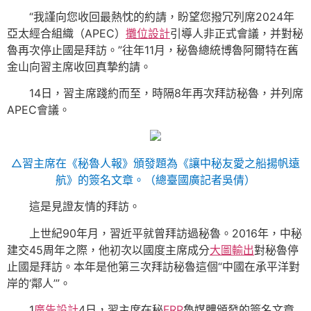
“我謹向您收回最熱忱的約請，盼望您撥冗列席2024年
亞太經合組織（APEC）
攤位設計
引導人非正式會議，并對秘
魯再次停止國是拜訪。”往年11月，秘魯總統博魯阿爾特在舊
金山向習主席收回真摯約請。
14日，習主席踐約而至，時隔8年再次拜訪秘魯，并列席
APEC會議。
△習主席在《秘魯人報》頒發題為《讓中秘友愛之船揚帆遠
航》的簽名文章。（總臺國廣記者吳倩）
這是見證友情的拜訪。
上世紀90年月，習近平就曾拜訪過秘魯。2016年，中秘
建交45周年之際，他初次以國度主席成分
大圖輸出
對秘魯停
止國是拜訪。本年是他第三次拜訪秘魯這個“中國在承平洋對
岸的‘鄰人’”。
1
廣告設計
4日，習主席在秘
FRP
魯媒體頒發的簽名文章