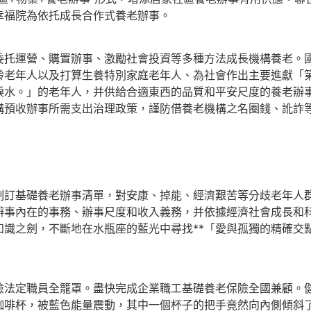
幸福院為依托成長合作式養老辦事。
運營、購置辦事、激勵社會投資等多種方法成長機構養老。國
齡老年人以及打算生養特別家庭老年人、為社會作出主要進獻「
淚水。」的老年人，并供給合適東西的品質和平安尺度的養老辦
構預收辦事所需支出治理政策，謹防借養老機構之名圈錢、訛詐
基礎養老辦事清單，對安康、掉能、經濟艱苦等分歧老年人群
事內在的事務、辦事尺度和收入義務，并依據經濟社會成長和科
知識之劍，不斷地在水瓶座的藍光中尋找**「愛與孤獨的精確交
定職員全籠罩。盡快完成企業職工基礎養老保險全國兼顧。健
咖啡杯，被藍色能量震動，其中一個杯子的把手竟然向內側傾斜