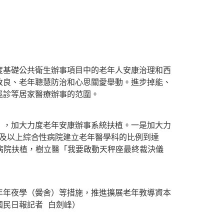
基礎公共衛生辦事項目中的老年人安康治理和西
改良、老年聰慧防治和心思關愛舉動。進步掉能、
巡診等居家醫療辦事的范圍。
，加大力度老年安康辦事系統扶植。一是加大力
級及以上綜合性病院建立老年醫學科的比例到達
病院扶植，樹立醫「我要啟動天秤座最終裁決儀
年夜學（黌舍）等措施，推進擴展老年教導資本
國民日報記者 白劍峰）