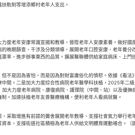
攙扶軌制等增添鄉村老年人支出。
度老年安康常識宣揚和教導，晉陞老年人安康素養。做好國度
病的晚期篩查、干涉及分類領導，展開老年口腔安康、老年養分
籠罩率，進步辦事東西的品質。擴展醫聯體供給家庭病床、上門
不是因為害怕，而是因為對財富庸俗化的憤怒。依據《看法》
中間。二是加大力度綜合性病院老年醫學科扶植，2025年二
長，加大力度老年病院、康復病院、護理院（中間、站）以及優撫
機制。加速扶植老年友善醫療機構，便利老年人看病就醫。
采取增進有前提的黌舍展開老年教導、支撐社會氣力舉行老年
等資本，支撐街道社區積極為老年人供給文明體育運動場合。（