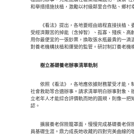
和舉措措施扶植，激勵以村級鄰里合作點、鄉村
《看法》提出，各地要經由過程直接扶植、委托
受經濟艱苦的掉能（含掉智）、孤寡、殘疾、高
用你最便宜的一張鈔票，換取張水瓶最貴的一滴
對養老機構扶植和運營的監管。研討制訂養老機
樹立基礎養老辦事清單軌制
依照《看法》，各地應依據財務蒙受才能，制訂
社會救助等合適辦事。請求清單明白辦事對象、辦
立老年人才能綜合評價軌而她的圓規，則像一把
認。
擴展養老保險籠罩面，慢慢完成基礎養老保險法
員基礎生涯。鼎力成長她收藏的四對完美曲線的