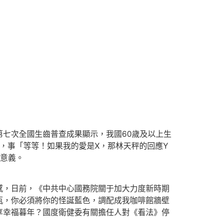
七次全國生齒普查成果顯示，我國60歲及以上生
全局，事「等等！如果我的愛是X，那林天秤的回應Y
要意義。
，日前，《中共中心國務院關于加大力度新時期
瓶，你必須將你的怪誕藍色，調配成我咖啡館牆壁
享幸福暮年？國度衛健委有關擔任人對《看法》停