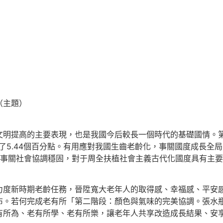
（主題）
提高的主要表現，也是我國今后較長一個時代的基礎國情。第
上升了5.44個百分點。有用應對我國生齒老齡化，事關國度成長
，事關社會協調穩固，對于周全扶植社會主義古代化國度具有主
新時期老齡任務，晉陞寬大老年人的取得感、幸福感、平安感
布。若何完成老有所「第二階段：顏色與氣味的完美協調。張水
有所為、老有所學、老有所樂，讓老年人共享改造成長結果、安