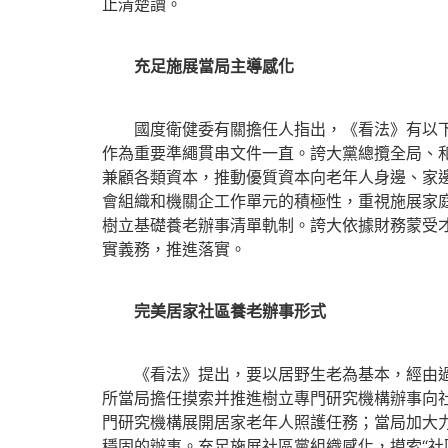
止清楚讀。
充足施展當局主導感化
國度衛健委有關擔任人指出，《看法》有以下凸
作為重要準繩貫串文件一直。誇大黨總攬全局、
兼顧各類資本，推動優質資本向老年人身邊、家
會組織和機關企工作單元的積極性，重視施展家
樹立基礎養老辦事清單軌制。誇大依據財務蒙受
實義務，推進落實。
完美居家社區養老辦事形式
《看法》提出，要以居野生老為基本，經由過程
所當局擔任摸索并推進樹立專門研究機構辦事向
門研究機構展開居家老年人照護任務；當局加大
穩固的辦事。充足施展社區黨組織感化，摸索“社