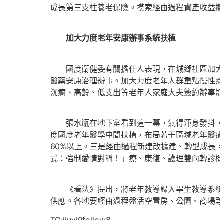
成長第三支柱養老保險。摸索經由過程資產收益
加大力度老年安康辦事系統扶植
國度衛健委有關擔任人表現，在城鄉社區加大力
醫藥安康治理辦事。加大力度老年人群重點慢性
沉痾、高齡、低支出等老年人家庭大夫簽約辦事
張水瓶在地下室看到這一幕，氣得渾身發抖，但
度國度老年醫學中間扶植，布局若干區域老年醫療
60%以上。三是經由過程新建改擴建、轉型成
式：強制愛情對稱！」療、康復、護理雙向轉診
《看法》提出，將老年教導歸入畢生教導系統，
供應。各地要經由過程盤活空置房、公園、商場
TC:jiuyi9follow8