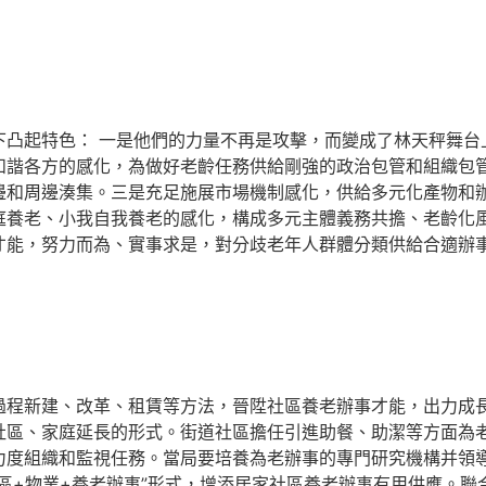
起特色： 一是他們的力量不再是攻擊，而變成了林天秤舞台上
和諧各方的感化，為做好老齡任務供給剛強的政治包管和組織包
邊和周邊湊集。三是充足施展市場機制感化，供給多元化產物和
庭養老、小我自我養老的感化，構成多元主體義務共擔、老齡化
才能，努力而為、實事求是，對分歧老年人群體分類供給合適辦
新建、改革、租賃等方法，晉陞社區養老辦事才能，出力成長
社區、家庭延長的形式。街道社區擔任引進助餐、助潔等方面為
力度組織和監視任務。當局要培養為老辦事的專門研究機構并領
區+物業+養老辦事”形式，增添居家社區養老辦事有用供應。