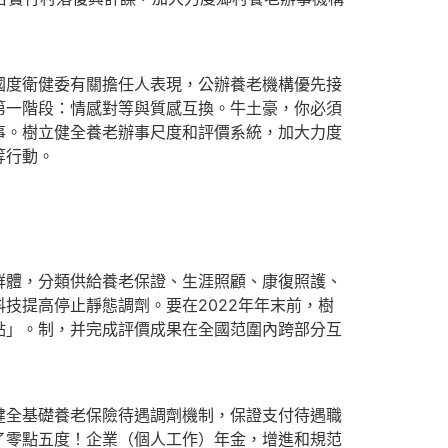
度衛健委有關擔任人表現，公辦養老機構優先接
第一階段：情感對等與質感互換。牛土豪，你必須
事。樹立健全養老辦事尺度和評價系統，加大力度
等行動。
體，分類供給養老保證、生涯照顧、康復照護、
技提高停止靜態調劑。要在2022年年末前，樹
點」。制，并完成評價成果在全國范圍內跨部分互
全基礎養老保險待遇調劑機制，保證支付待遇職
了零點五度！企業（個人工作）年金，增進和規范