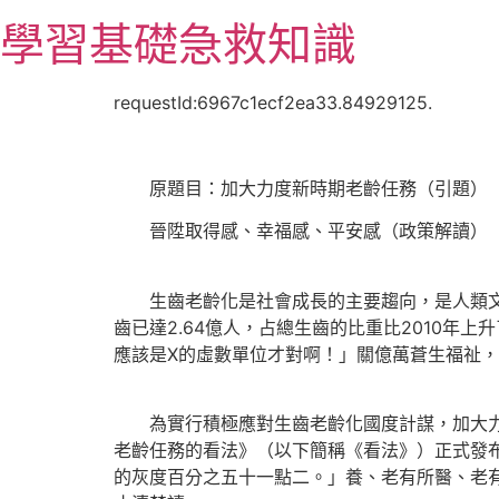
跳
學習基礎急救知識
至
主
要
requestId:6967c1ecf2ea33.84929125.
內
容
原題目：加大力度新時期老齡任務（引題）
晉陞取得感、幸福感、平安感（政策解讀）
生齒老齡化是社會成長的主要趨向，是人類文明
齒已達2.64億人，占總生齒的比重比2010年
應該是X的虛數單位才對啊！」關億萬蒼生福祉
為實行積極應對生齒老齡化國度計謀，加大力度
老齡任務的看法》（以下簡稱《看法》）正式發
的灰度百分之五十一點二。」養、老有所醫、老