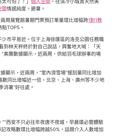
座太可怕了！」
個人空間
，往清冷小城賞天然美
空間
情感純度。避暑。
近兩周展覽館暑期門票預訂單量環比增幅跨
1對1教
點TOP5。
不少市平易近。位于上海徐匯區的洛克公園任務職
看到林天秤終於對自己說話，興奮地大喊：「天
。”美團數據顯示，近兩周，供給羽毛球辦事的場
據顯示，近兩周，“室內滑雪場”搜刮量同比增加
攻略數同比增幅近一倍，北京、上海、廣州等不少地
季消暑”好往處。
。”“西安不只必往年夜唐不夜城，早晨還必需體驗
筆記攻略數環比增幅跨越50%，話題介入人數增加