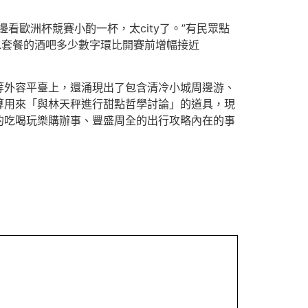
歐洲杯競賽小酌一杯，太city了。”有民眾點
水套餐的酒吧多少數字環比開賽前增幅接近
等外容平臺上，還涌現出了包含清冷小城周邊游、
算用來「與林天秤進行甜點哲學討論」的道具，現
的吃喝玩樂購辦事、豐盛周全的出行攻略內在的事