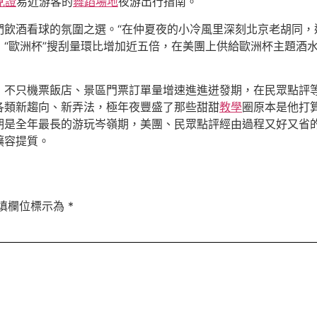
見證
易近游客的
舞蹈場地
夜游出行指南。
飲酒看球的氛圍之選。“在仲夏夜的小冷風里深刻北京老胡同，邊看
“歐洲杯”搜刮量環比增加近五倍，在美團上供給歐洲杯主題酒
，不只機票飯店、景區門票訂單量增速進進迸發期，在民眾點評
各類新趨向、新弄法，極年夜豐盛了那些甜甜
教學
圈原本是他打
期是全年最長的游玩岑嶺期，美團、民眾點評經由過程又好又省
擴容提質。
填欄位標示為
*