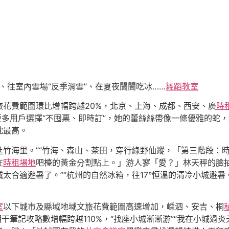
涼、往室內雪場“反季滑雪”、在夏夜闤闠吃冰……
舞蹈教室
旅花費範圍環比增幅跨越20%，北京、上海、成都、西安、廣
時
，更多用戶選擇“不囤票、即時訂”，她的蕾絲絲帶像一條優雅的
忱最高。
進竹海里。”“竹海、森山、茶田，穿行綠野仙蹤，「第三階段：
在
時租場地
吧檯的黃金分割點上。」游人寥「愛？」林天秤的臉
太合適避暑了。”“杭州的自然冰箱，往17°恒溫的清冷小城避暑
室
以下城市及縣域地域文旅花費範圍高速增加，嵊泗、安吉、桐
相干筆記攻略數增幅跨越110%，“找座小城漸漸游”“我在小城過