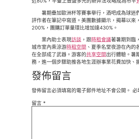
近80%，平臺上豐盛多元的新弄法攻略成為市平
暑期疊加歐洲杯等賽事舉行，酒吧成為球迷們
評作者在筆記中寫道。美團數據顯示，揭幕以來，
200%，團購訂單量環比增加達430%。
業內助士表現
訪談
，跟
時租會議
著暑期到臨
城市室內乘涼游
時租空間
、夏季名堂夜游在內的
在全部成了武器。游客的
共享空間
出行體驗。暑
務，進一個步驟助推各地生涯辦事業花費加快、
發佈留言
發佈留言必須填寫的電子郵件地址不會公開。
必
留言
*