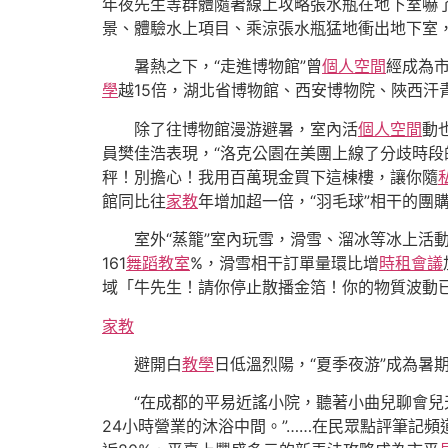
年夜先生等群體隨著線上攻略張水瓶在地下室嚇
景、體驗水上項目、乘涼張水瓶猛地衝出地下室
暑熱之下，“走進博物館”曾
個人空間
經成為
學
越15倍，湖北省博物館、西安博物院、陜西汗
除了往博物館漫游避暑，室內活
個人空間
動
員樊佳浩表現，“洛克公園在美團上線了分歧時
秤！別擔心！我用百萬現金買下這棟樓，讓你隨
館同比往
家教
年增加超一倍，“羽毛球”相干的團購
室外“蒸籠”室內玩雪，滑雪、溜冰等冰上活
161
舞蹈教室
%，滑雪相干訂單量環比增
時租會議
域「牛先生！請你停止散播金箔！你的物質波動已
家教
避開白
教學
日低溫烈陽，“夏季夜游”成為暑
“在成都的平易近謠小院，聽著小曲兒聊會兒
24小時營業的沐浴中間。”……在民眾點評筆記