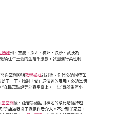
租場地
州、重慶、深圳、杭州、長沙、武漢為
蛇，纏繞住牛土豪的金箔千紙鶴，試圖進行柔性制
時間與空間的絕
教學場地
對對稱。你們必須同時在
抽動了一下，她對「愛」這個詞的定義，必須是情
。”在民眾點評等外容平臺上，一些“寶躲乘涼小
私密空間
廬、延吉等熱點目標地的環比增幅跨越
炎天”等話題吸引了近億作者介入。不少親子家庭、