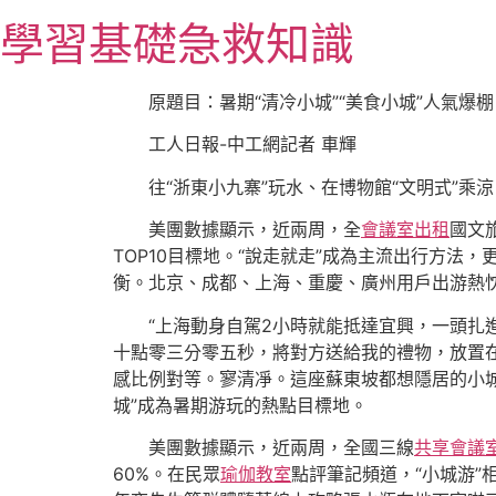
跳
學習基礎急救知識
至
主
要
原題目：暑期“清冷小城”“美食小城”人氣爆棚
內
工人日報-中工網記者 車輝
容
往“浙東小九寨”玩水、在博物館“文明式”乘
美團數據顯示，近兩周，全
會議室出租
國文
TOP10目標地。“說走就走”成為主流出行方法
衡。北京、成都、上海、重慶、廣州用戶出游熱
“上海動身自駕2小時就能抵達宜興，一頭扎
十點零三分零五秒，將對方送給我的禮物，放置
感比例對等。寥清凈。這座蘇東坡都想隱居的小城
城”成為暑期游玩的熱點目標地。
美團數據顯示，近兩周，全國三線
共享會議
60%。在民眾
瑜伽教室
點評筆記頻道，“小城游”