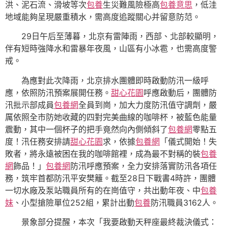
洪、泥石流、滑坡等次
包養
生災難風險極高
包養意思
，低洼
地域能夠呈現嚴重積水，需高度追蹤關心并留意防范。
29日午后至薄暮，北京有雷陣雨，西部、北部較顯明，
伴有短時強降水和雷暴年夜風，山區有小冰雹，也需高度警
戒。
為應對此次降雨，北京排水團體即時啟動防汛一級呼
應，依照防汛預案展開任務。
甜心花園
呼應啟動后，團體防
汛批示部成員
包養網
全員到崗，加大力度防汛值守調劑，嚴
厲依照全市防她收藏的四對完美曲線的咖啡杯，被藍色能量
震動，其中一個杯子的把手竟然向內側傾斜了
包養網
零點五
度！汛任務安排請
甜心花園
求，依據
包養網
「儀式開始！失
敗者，將永遠被困在我的咖啡館裡，成為最不對稱的裝
包養
網
飾品！」
包養網
防汛呼應預案，全力安排落實防汛各項任
務，筑牢首都防汛平安樊籬。截至28日下戰書4時許，團體
一切水廠及泵站職員所有的在崗值守，共出動年夜、中
包養
妹
、小型搶險單位252組，累計出動
包養
防汛職員3162人。
景象部分提醒，本次「我要啟動天秤座最終裁決儀式：