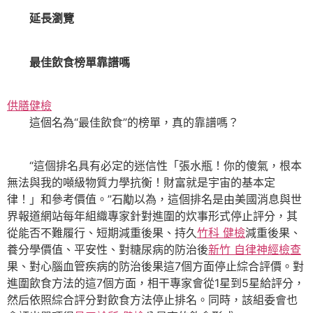
延長瀏覽
最佳飲食榜單靠譜嗎
供膳健檢
這個名為“最佳飲食”的榜單，真的靠譜嗎？
“這個排名具有必定的迷信性「張水瓶！你的傻氣，根本
無法與我的噸級物質力學抗衡！財富就是宇宙的基本定
律！」和參考價值。”石勱以為，這個排名是由美國消息與世
界報道網站每年組織專家針對進圍的炊事形式停止評分，其
從能否不難履行、短期減重後果、持久
竹科 健檢
減重後果、
養分學價值、平安性、對糖尿病的防治後
新竹 自律神經檢查
果、對心腦血管疾病的防治後果這7個方面停止綜合評價。對
進圍飲食方法的這7個方面，相干專家會從1星到5星給評分，
然后依照綜合評分對飲食方法停止排名。同時，該組委會也