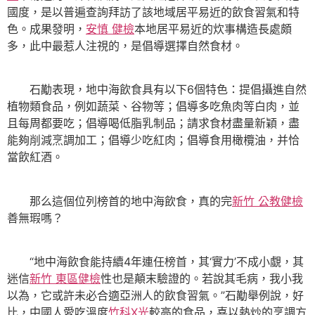
國度，是以普遍查詢拜訪了該地域居平易近的飲食習氣和特
色。成果發明，
安慎 健檢
本地居平易近的炊事構造長處頗
多，此中最惹人注視的，是倡導選擇自然食材。
石勱表現，地中海飲食具有以下6個特色：提倡攝進自然
植物類食品，例如蔬菜、谷物等；倡導多吃魚肉等白肉，並
且每周都要吃；倡導喝低脂乳制品；請求食材盡量新穎，盡
能夠削減烹調加工；倡導少吃紅肉；倡導食用橄欖油，并恰
當飲紅酒。
那么這個位列榜首的地中海飲食，真的完
新竹 公教健檢
善無瑕嗎？
“地中海飲食能持續4年連任榜首，其‘實力’不成小覷，其
迷信
新竹 東區健檢
性也是顛末驗證的。若說其毛病，我小我
以為，它或許未必合適亞洲人的飲食習氣。”石勱舉例說，好
比，中國人愛吃溫度
竹科X光
較高的食品，喜以熱炒的烹調方