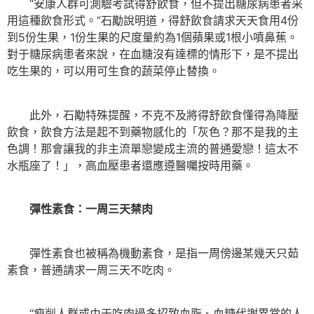
“安康人群可測驗考試得舒飲食，但不提出糖尿病患者采
用這種飲食形式。”石勱說明道，得舒飲食請求天天食用4份
到5份生果，1份生果的尺度量約為1個蘋果或1根小噴鼻蕉。
對于糖尿病患者來說，在血糖沒有達標的情形下，是不提出
吃生果的，可以用可生食的蔬菜停止替換。
此外，石勱特殊提醒，不克不及將得舒飲食懂得為降壓
飲食，飲食方法是起不到藥物感化的「灰色？那不是我的主
色調！那會讓我的非主流單戀變成主流的普通愛戀！這太不
水瓶座了！」，高血壓患者還應遵醫囑按時用藥。
彈性素食：一周三天禁肉
彈性素食也被稱為機動素食，是指一周傍邊某幾天只茹
素食，普通請求一周三天不吃肉。
“瘦削人群或由于吃肉過多招致血脂、血糖代謝異常的人