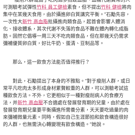
可測驗考試彈性
竹科 員工健檢
素食，但不提出
竹科 健檢
將肉
集中在某幾天食用，由於攝進卵白質講究平衡。”石勱先容，
一次性大
新竹 高血脂
批攝進肉類食品，起首會影響人體消
化、接收體系，其次代謝不失落的食品不難在體內轉化成脂
肪。固然它倡導一周三天不吃肉類食品，但在那幾天仍需求
彌補優質卵白質，好比牛奶、蛋清、豆制品等。
那么，這一飲食方法能否值得推行？
對此，石勱提出了本身的不雅點。“對于瘦削人群，或日
常平凡吃肉太多形成身材累贅較重的人群，可以測驗考試這
種飲食方法。不外，它更相似于一種對瘦削病人的食療方
法，并
新竹 高血壓
不合適處在發展發育期的兒童，由於處在
發展發育期兒童要平衡攝進所需養分素，天天要吃過量的肉
來彌補微量元素。同時，假如自己生涯節拍和飲食構造很好
的人群，也無需決心轉變現有飲食構造。”她說。