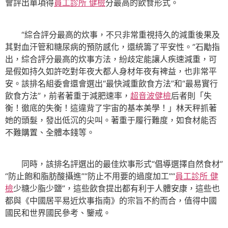
會評出單項得
員工診所 健檢
分最高的飲食形式。
“綜合評分最高的炊事，不只非常重視持久的減重後果及
其對血汗管和糖尿病的預防感化，還統籌了平安性。”石勱指
出，綜合評分最高的炊事方法，紛歧定能讓人疾速減重，可
是假如持久如許吃對年夜大都人身材年夜有裨益，也非常平
安。該排名組委會還會選出“最快減重飲食方法”和“最易實行
飲食方法”，前者著重于減肥速率，
超音波健檢
后者則「失
衡！徹底的失衡！這違背了宇宙的基本美學！」林天秤抓著
她的頭髮，發出低沉的尖叫。著重于履行難度，如食材能否
不難購置、全體本錢等。
同時，該排名評選出的最佳炊事形式“倡導選擇自然食材”
“防止飽和脂肪酸攝進”“防止不用要的過度加工”“
員工診所 健
檢
少糖少脂少鹽”，這些飲食提出都有利于人體安康，這些也
都與《中國居平易近炊事指南》的宗旨不約而合，值得中國
國民和世界國民參考、鑒戒。