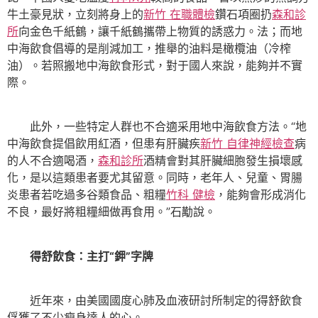
牛土豪見狀，立刻將身上的
新竹 在職體檢
鑽石項圈扔
森和診
所
向金色千紙鶴，讓千紙鶴攜帶上物質的誘惑力。法；而地
中海飲食倡導的是削減加工，推舉的油料是橄欖油（冷榨
油）。若照搬地中海飲食形式，對于國人來說，能夠并不實
際。
此外，一些特定人群也不合適采用地中海飲食方法。“地
中海飲食提倡飲用紅酒，但患有肝臟疾
新竹 自律神經檢查
病
的人不合適喝酒，
森和診所
酒精會對其肝臟細胞發生損壞感
化，是以這類患者要尤其留意。同時，老年人、兒童、胃腸
炎患者若吃過多谷類食品、粗糧
竹科 健檢
，能夠會形成消化
不良，最好將粗糧細做再食用。”石勱說。
得舒飲食：主打“鉀”字牌
近年來，由美國國度心肺及血液研討所制定的得舒飲食
俘獲了不少瘦身達人的心。