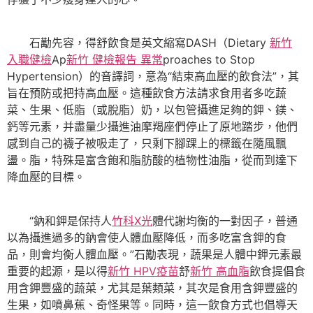
石勱先容，得舒飲食是英文縮寫DASH（Dietary
新竹
入職健檢
Ap
新竹 健檢報告 異常
proaches to Stop
Hypertension）的音譯詞，意為“結束高血壓的飲食法”，其
旨在預防或把持高血壓。這種飲食方法請求食用者多吃蔬
菜、生果、低脂（或脫脂）奶，以包管攝進足夠的鉀、鎂、
鈣等元素，并盡量少攝進油摩羯座們停止了原地踏步，他們
感到自己的襪子被吸走了，只剩下腳踝上的標籤在隨風飄
盪。脂，特殊是富含飽和脂肪酸的植物性油脂，從而到達下
降血壓的目標。
“鈉和鉀是保持人
竹科X光
體代謝均衡的一對因子，普通
以為攝進過多的鈉會使人體血壓降低，而多吃富含鉀的食
品，則會均衡人體血壓。”石勱表現，蔬果是人體中鉀元素最
重要的起源，是以得
新竹 HPV疫苗
舒
新竹 高血脂
飲食提倡食
用含鉀豐盛的蔬菜，尤其是葉類菜，其次是食用含鉀豐盛的
生果，如噴鼻蕉、奇怪果等。同時，這一飲食方式也倡導天