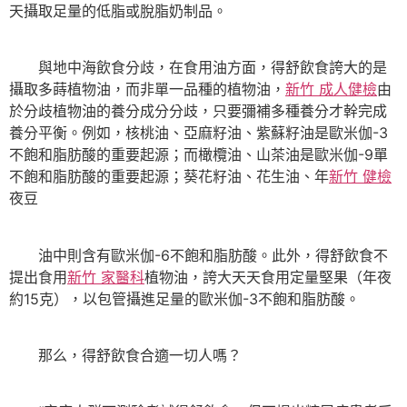
天攝取足量的低脂或脫脂奶制品。
與地中海飲食分歧，在食用油方面，得舒飲食誇大的是
攝取多蒔植物油，而非單一品種的植物油，
新竹 成人健檢
由
於分歧植物油的養分成分分歧，只要彌補多種養分才幹完成
養分平衡。例如，核桃油、亞麻籽油、紫蘇籽油是歐米伽-3
不飽和脂肪酸的重要起源；而橄欖油、山茶油是歐米伽-9單
不飽和脂肪酸的重要起源；葵花籽油、花生油、年
新竹 健檢
夜豆
油中則含有歐米伽-6不飽和脂肪酸。此外，得舒飲食不
提出食用
新竹 家醫科
植物油，誇大天天食用定量堅果（年夜
約15克），以包管攝進足量的歐米伽-3不飽和脂肪酸。
那么，得舒飲食合適一切人嗎？