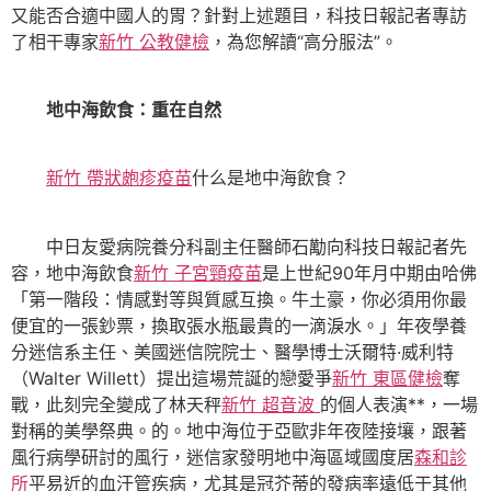
又能否合適中國人的胃？針對上述題目，科技日報記者專訪
了相干專家
新竹 公教健檢
，為您解讀“高分服法”。
地中海飲食：重在自然
新竹 帶狀皰疹疫苗
什么是地中海飲食？
中日友愛病院養分科副主任醫師石勱向科技日報記者先
容，地中海飲食
新竹 子宮頸疫苗
是上世紀90年月中期由哈佛
「第一階段：情感對等與質感互換。牛土豪，你必須用你最
便宜的一張鈔票，換取張水瓶最貴的一滴淚水。」年夜學養
分迷信系主任、美國迷信院院士、醫學博士沃爾特·威利特
（Walter Willett）提出這場荒誕的戀愛爭
新竹 東區健檢
奪
戰，此刻完全變成了林天秤
新竹 超音波
的個人表演**，一場
對稱的美學祭典。的。地中海位于亞歐非年夜陸接壤，跟著
風行病學研討的風行，迷信家發明地中海區域國度居
森和診
所
平易近的血汗管疾病，尤其是冠芥蒂的發病率遠低于其他