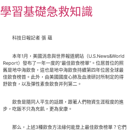
跳
學習基礎急救知識
至
主
要
內
科技日報記者 張 蘊
容
本年1月，美國消息與世界報道網站（U.S.News&World
Report）發布了一年一度的“最佳飲食榜單”。位居首位的照
舊是地中海飲食，這也是地中海飲食持續第四年位居全球最
佳飲食榜首。此外，由美國國度心肺及血液研討所制定的得
舒飲食，以及彈性素食飲食并列第二。
飲食是隨同人平生的話題，跟著人們物資生涯程度的進
步，吃飯不只為充飢，更為安康。
那么，上述3種飲食方法緣何能登上最佳飲食榜單？它們