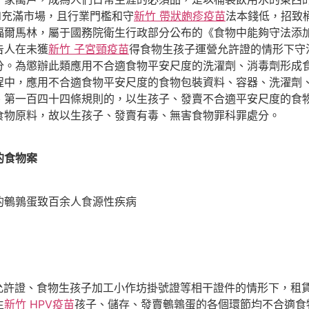
d充滿市場，且行業門檻和守
新竹 帶狀皰疹疫苗
法本錢低，招致
福爾馬林，屬于國務院衛生行政部分公布的《食物中能夠守法添
告人在未獲
新竹 子宮頸疫苗
得食物生孩子運營允許證的情形下守
分。為懲辦此類應用不合適食物平安尺度的洗濯劑、消毒劑形成
程中，應用不合適食物平安尺度的食物包裝資料、容器、洗濯劑
、第一百四十四條規則的，以生孩子、發賣不合適平安尺度的食
食物原料，故以生孩子、發賣有毒、無害食物罪科罪處分。
的食物案
鵪鶉蛋致百余人食源性疾病
允許證、食物生孩子加工小作坊掛號證等相干證件的情形下，租
生
新竹 HPV疫苗
孩子、儲存、發賣鵪鶉蛋的各個環節均不合適食