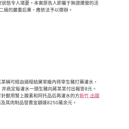
安狀態令人堪憂。本案原告人即屬于無證運營的活
二級的嚴重后果，應依法予以懲辦。
某某稱可經由過程給屠宰廠內待宰生豬打藥灌水，
，并商定每灌水一頭生豬向蔣某某付出報答8元。
豬打針獸用腎上腺素和阿托品后再灌水的方
新竹 出國
及其肉制品發賣金額達8250萬余元。