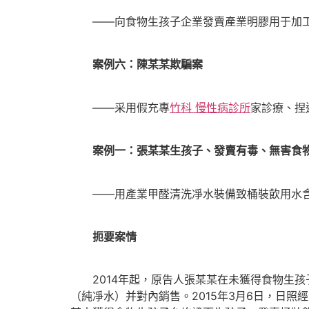
——向食物生孩子企業發賣產業明膠用于加
案例六：陳某某欺騙案
——采用假充專
竹科 慢性病診所
家診療、捏
案例一：張某某生孩子、發賣有毒、無害食
——用產業甲醛清洗凈水裝備致桶裝飲用水含
扼要案情
2014年起，原告人張某某在未獲得食物生孩
（純凈水）并對內銷售。2015年3月6日，日