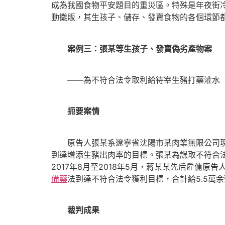
成為我國食物平安題目的重災區。特殊是年夜街
動攤販，其生孩子、儲存、發賣食物的各個環節
案例三：張某等生孩子、發賣偽劣產物案
——為不符合法令取利給待宰生豬打藥灌水
扼要案情
原告人張某系遼寧省沈陽市某肉業無限公司現實
到達增添生豬出肉率的目標。張某為謀取不符合
2017年8月至2018年5月，蔣某某先后雇傭
備藥
法到達不符合法令獲利目標，合計給5.5萬
裁判成果