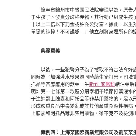
遼寧省錦州市中級國民法院審理以為，原告人
于生孩子、發賣分歧格產物，其行動已組成生孩
十以上二倍以下罰金或許充公財富。據此，以生
單戀的純粹！不可饒恕！」他立刻將身邊所有的
典範意義
以後，一些犯警分子為了攫取不符合法令好處，
同時為了加強灌水後果還同時給生豬打藥。司法
托品等答應應用的獸藥，生
新竹 家醫科
豬注藥后
明》第十七條第二款區分屠宰相干環節打藥灌水
于注進腎上腺素和阿托品等非禁用藥物的，足以
形成嚴重食品中毒變亂或許其他嚴重食源性疾病
上腺素和阿托品等非禁用藥物，雖不克不及檢測
案例四：上海某國際商業無限公司及劉某某