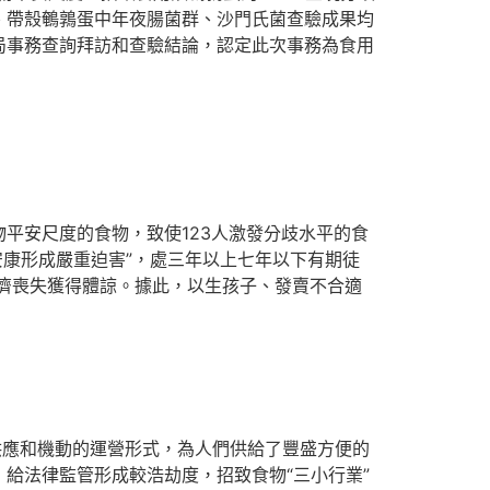
、帶殼鵪鶉蛋中年夜腸菌群、沙門氏菌查驗成果均
局事務查詢拜訪和查驗結論，認定此次事務為食用
安尺度的食物，致使123人激發分歧水平的食
安康形成嚴重迫害”，處三年以上七年以下有期徒
濟喪失獲得體諒。據此，以生孩子、發賣不合適
應和機動的運營形式，為人們供給了豐盛方便的
，給法律監管形成較浩劫度，招致食物“三小行業”