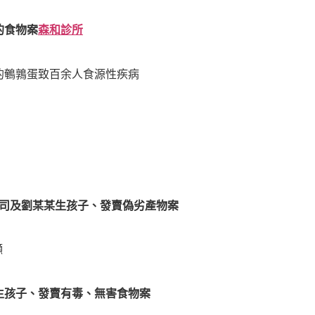
的食物案
森和診所
鵪鶉蛋致百余人食源性疾病
司及劉某某生孩子、發賣偽劣產物案
噸
生孩子、發賣有毒、無害食物案