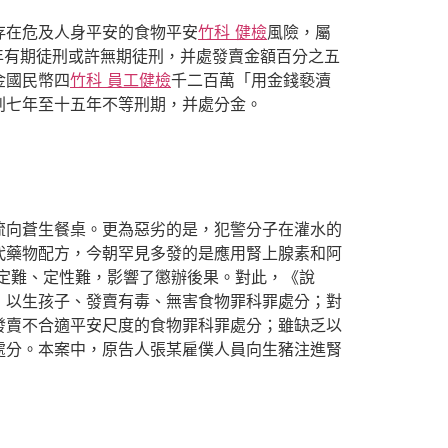
在危及人身平安的食物平安
竹科 健檢
風險，屬
年有期徒刑或許無期徒刑，并處發賣金額百分之五
金國民幣四
竹科 員工健檢
千二百萬「用金錢褻瀆
刑七年至十五年不等刑期，并處分金。
向蒼生餐桌。更為惡劣的是，犯警分子在灌水的
代藥物配方，今朝罕見多發的是應用腎上腺素和阿
定難、定性難，影響了懲辦後果。對此，《說
，以生孩子、發賣有毒、無害食物罪科罪處分；對
發賣不合適平安尺度的食物罪科罪處分；雖缺乏以
處分。本案中，原告人張某雇僕人員向生豬注進腎