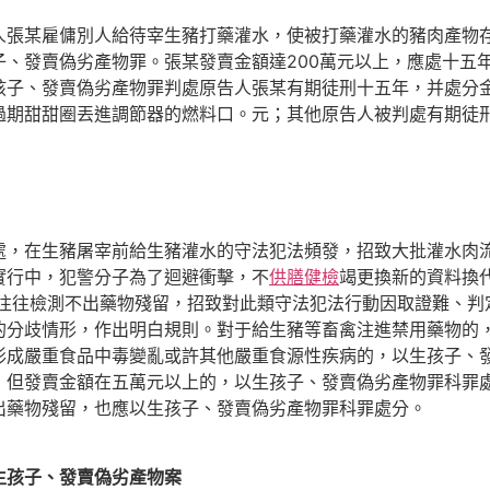
張某雇傭別人給待宰生豬打藥灌水，使被打藥灌水的豬肉產物存
子、發賣偽劣產物罪。張某發賣金額達200萬元以上，應處十五
孩子、發賣偽劣產物罪判處原告人張某有期徒刑十五年，并處分
過期甜甜圈丟進調節器的燃料口。元；其他原告人被判處有期徒
在生豬屠宰前給生豬灌水的守法犯法頻發，招致大批灌水肉流
實行中，犯警分子為了迴避衝擊，不
供膳健檢
竭更換新的資料換
往往檢測不出藥物殘留，招致對此類守法犯法行動因取證難、判
的分歧情形，作出明白規則。對于給生豬等畜禽注進禁用藥物的
形成嚴重食品中毒變亂或許其他嚴重食源性疾病的，以生孩子、
，但發賣金額在五萬元以上的，以生孩子、發賣偽劣產物罪科罪
出藥物殘留，也應以生孩子、發賣偽劣產物罪科罪處分。
生孩子、發賣偽劣產物案