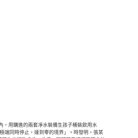
內，用購進的兩套凈水裝備生孩子桶裝飲用水
個極端同時停止，達到零的境界」。時發明，張某