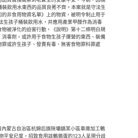
桶裝飲用水東西的品質良莠不齊。本案就是守法生
加的非食用物資名單》上的物資，被明令制止用于
法生孩子桶裝飲用水，并應用產業甲醛作為消毒
食物被淨化的迫害行動，《說明》第十二條明白規
、消毒劑，或許用于食物生孩子運營的東西、裝備
物罪或許生孩子、發賣有毒、無害食物罪科罪處
賃內蒙古自治區杭錦后旗陜壩鎮某小區車庫加工鵪
物平安尺度，招致食用該鵪鶉蛋的123人呈現分歧