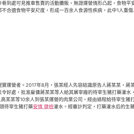
冷巷到處可見推車售賣的活動攤販，無證運營情形凸起，食物平
都不合適食物平安尺度，形成一百余人食源性疾病，此中1人重傷
運營者。2017年8月，張某經人先容結識原告人蔣某某，蔣
法令好處，批准雇傭蔣某某等人給其屠宰廠的待宰生豬打藥灌水
原告人高某某等10余人到張某運營的肉業公司，經由過程給待宰生
余頭待宰生豬打藥
安慎 健檢
灌水。經審計判定，打藥灌水后的生豬