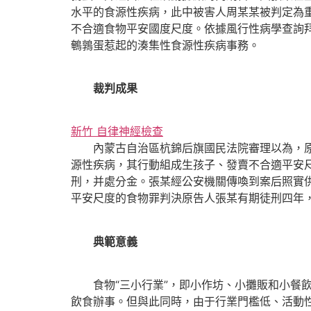
水平的食源性疾病，此中被害人周某某被判定為
不合適食物平安國度尺度。依據風行性病學查詢
鵪鶉蛋惹起的湊集性食源性疾病事務。
裁判成果
新竹 自律神經檢查
內蒙古自治區杭錦后旗國民法院審理以為，原告
源性疾病，其行動組成生孩子、發賣不合適平安尺
刑，并處分金。張某經公安機關傳喚到案后照實
平安尺度的食物罪判決原告人張某有期徒刑四年
典範意義
食物“三小行業”，即小作坊、小攤販和小餐飲
飲食辦事。但與此同時，由于行業門檻低、活動