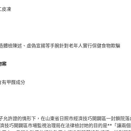
工皮凍
造體檢陳述、虛偽宣揚等手腕針對老年人實行保健食物欺騙
物案
有甲醛成分
子允許證的情形下，在山東省日照市經濟技巧開闢區一封鎖院落
照經濟技巧開闢區市場監視治理局在法律檢討她的目的是**「讓兩