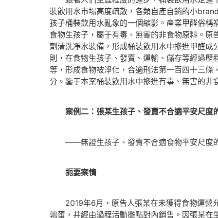
裝飲用水市場高度疏散，各類自產自銷的小bran
孩子桶裝飲用水亂象的一個縮影。產業甲醛俗稱
食物生孩子，屬于有毒、無害的非食物原料。原
劑清洗凈水裝備，形成桶裝飲用水中摻進甲醛成
則，在食物生孩子、發賣、運輸、儲存等經過歷
等，形成食物被淨化，合適刑法第一百四十三條
分。鑒于本案桶裝飲用水中摻進有毒、無害的非
案例二：張某生孩子、發賣不合適平安尺度
——無證生孩子、發賣不合適食物平安尺度的
扼要案情
2019年6月，原告人張某在未獲得食物運營
鶉蛋，并經由過程活動攤點對內銷售。因張某在