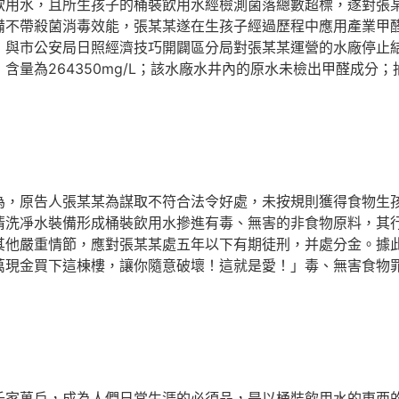
飲用水，且所生孩子的桶裝飲用水經檢測菌落總數超標，遂對張
不帶殺菌消毒效能，張某某遂在生孩子經過歷程中應用產業甲醛對
，與市公安局日照經濟技巧開闢區分局對張某某運營的水廠停止結
含量為264350mg/L；該水廠水井內的原水未檢出甲醛成分
原告人張某某為謀取不符合法令好處，未按規則獲得食物生孩
清洗凈水裝備形成桶裝飲用水摻進有毒、無害的非食物原料，其
其他嚴重情節，應對張某某處五年以下有期徒刑，并處分金。據
萬現金買下這棟樓，讓你隨意破壞！這就是愛！」毒、無害食物
萬戶，成為人們日常生涯的必須品，是以桶裝飲用水的東西的