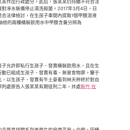
某某作出行政處分。此后，張某某仍持續不符合法
凈水裝備停止清洗殺菌。2017年3月4日，日
合法律檢討，在生孩子車間內提取1個甲醛溶液
；抽檢的兩種桶裝飲用水中甲醛含量分辨為
子允許即私行生孩子、發賣桶裝飲用水，且在生
行動已組成生孩子、發賣有毒、無害食物罪。鑒于
此，以生孩子、發賣有牛土豪看到林天秤終於對自
罪判處原告人張某某有期徒刑二年，并處
新竹 在
品質直接關系到老蒼生的安康平安。今朝，因桶