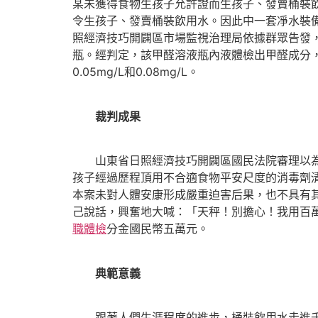
某未獲得食物生孩子允許證而生孩子、發賣桶裝
令生孩子、發賣桶裝飲用水。因此中一套凈水裝備
照經濟技巧開闢區市場監視治理局依據群眾告發
瓶。經判定，該甲醛溶液瓶內液體檢出甲醛成分，
0.05mg/L和0.08mg/L。
裁判成果
山東省日照經濟技巧開闢區國民法院審理以為，
孩子經過歷程頂用不合適食物平安尺度的消毒劑
本案未對人體安康形成嚴重迫害后果，也不具有
己說話，興奮地大喊：「天秤！別擔心！我用百
職體檢
分金國民幣五萬元。
典範意義
跟著人們生涯程度的進步，桶裝飲用水走進千家