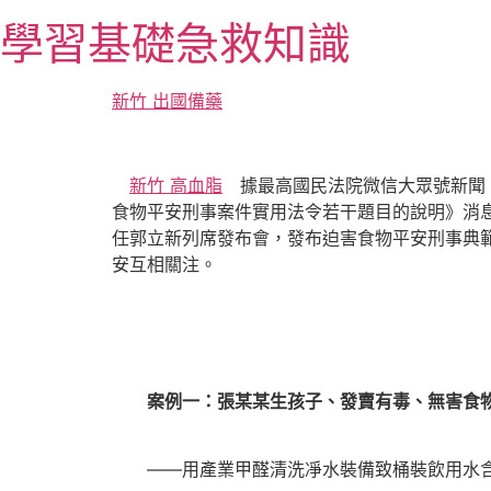
跳
學習基礎急救知識
至
主
要
新竹 出國備藥
內
容
新竹 高血脂
據最高國民法院微信大眾號新聞，
食物平安刑事案件實用法令若干題目的說明》消
任郭立新列席發布會，發布迫害食物平安刑事典
安互相關注。
案例一：張某某生孩子、發賣有毒、無害食
——用產業甲醛清洗凈水裝備致桶裝飲用水含