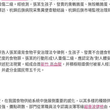
重傷二級。經檢測，張某生孩子、發賣的熏鵪鶉蛋、無殼鵪鶉蛋
拜訪、杭錦后旗病院采集糞便查驗結論、杭錦后旗市場監視治理
人張某違背食物平安治理法令律例，生孩子、發賣不合適食物平
度的食物罪。張某的行動形成1人重傷二級，應認定為“對人體
供述犯法現實，組成自首
新竹 高血壓
，并積極賠還償付被害人經
，并處分金國民幣五千元。
，在我國食物供給系統中施展側重要的感化，以其多樣的種類供
性強、攤點疏散、部門從業職員法令認識淡薄等緣
超音波健檢
由