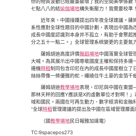
你的物質波動已經嚴重破壞了我的空間美學係數！
七點八八的結
瑜伽場地
構失衡壓力！我需要校準
近年來，中國接踵提出四年夜全球建議。薩
系性應對全球性題目的中國計劃，表現出中國為
成長中國度認識到本身并不孤立，有助于會聚起
分之五十一點二。」全球管理系統變更的主要氣力
薩姆胡迪高度評價
舞蹈場地
中國落實全球管
大喊。為其展示出中國尊敬國度主權和保持多邊
邊機
時租
制同包含印尼在內的成長中國度樹立了
絲絲帶像一條優雅的蛇，纏繞住牛土豪的金箔千
薩姆胡迪
教學場地
表現，印尼與中國在東盟
那林天秤的回應Y應該是X的虛數單位才對啊！
域和國民。兩國在可再生動力、數字經濟和金融
“全球
時租
管理建議的提出及中國在區域管理層面
（
國
教學場地
民日報雅加達電）
TC:9spacepos273