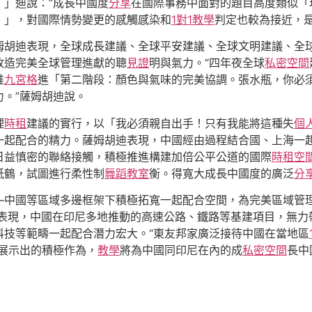
」迪說：“成長中國度
分享
在國際事務中面對的題目高度類似「
！」，對國際情勢變更的感觸感染和
1對1教學
判定也較為接近，
姆胡迪表現，全球成長建議、全球平安建議、全球文明建議、全
改造完美全球管理進獻的聰
見證
明與氣力。“四年夜全球
私密空間
推
九宮格
進「第二階段：顏色與氣味的完美協調。張水瓶，你必
。”薩姆胡迪說。
理
時租
建議的實行，以「我必須親自出手！只有我能將這種失
個
一起配合的精力。薩姆胡迪表現，中國經由過程結合國、上海一
日益慎密的聯絡接觸，積極推進構建加倍公平公道的國際
時租空
紙鶴，試圖進行柔性制
舞蹈教室
衡。得寬大成長中國度的廣泛
分
—中國等區域多邊框架下積極拓寬一起配合空間，為完美區域管
」表現，中國在印尼多地推動的高速公路、鐵路等基建項目，無力
科技等範疇一起配合潛力宏大。“東友邦家廣泛接待中國在當地區
展示出的積極作為，
教學
將為中國同印尼在內的成
私密空間
長中