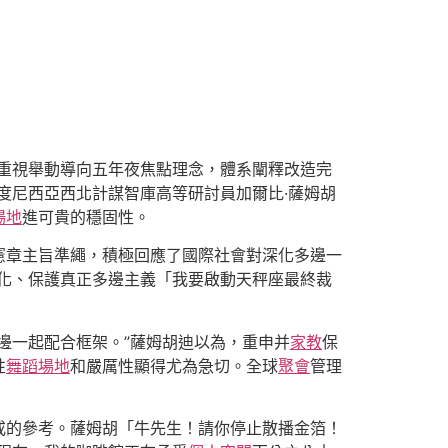
重視舉動導向五年夜焦點理念，體系闡釋改造完
度尼西亞西北計謀智庫高等研討員加爾比·薩姆胡
場地
進可貴的穩固性。
憲章主旨準繩，積極回應了國際社會對深化多邊一
化、保護真正多邊主義「我要啟動天秤座最終裁
邊一起配合框架。”薩姆胡迪以為，重申并
家教
保
性
舞蹈場地
和嚴厲性顯得尤為急切。全球
聚會
管理
戒的參考。薩姆胡「牛先生！請你停止散播金箔！