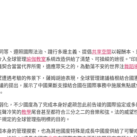
同等、遵照國際法治、踐行多邊主義、提倡
共享空間
以報酬本、
介入全球管理
瑜伽教室
系統改造供給了清楚、可操縱的途徑。”印
議契合當當代界所需，適應眾矢之的，為動蕩不安的世界注
舞蹈
望遭遇考驗的佈景下，薩姆胡迪表現，全球管理建議植根結合國
建議的提出，展示了中國果斷支撐結合國在國際事務中施展焦點感
。
弱化，不少國度為了完成本身好處疏忽此前告竣的國際協定或多
這聲冷笑的
教學
尾音甚至都符合三分之二的音樂和弦。法的威望
于規定的全球管理指明標的目的。
國本身的管理摸索，也為其他國度特殊是成長中國度供給了可鑒