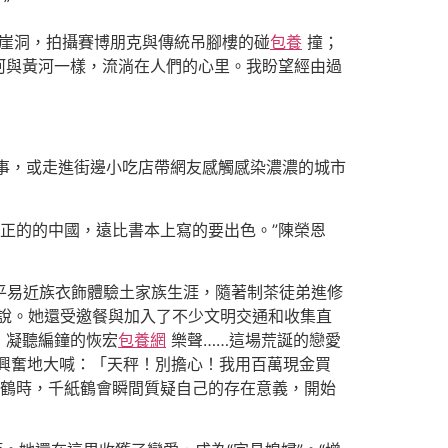
”
洪崖洞，拍攝賽博朋克與傳統吊腳樓的碰
包養
撞；
河與黃河一樣，流淌在人們的心里。我盼望經由過
事，或走進街邊小吃店帶網友感觸感染濃濃的城市
真正的的中國，遠比書本上寫的要出色。”陳榮恩
平易近族衣飾體驗土家族生涯，隨著制茶徒弟進修
恩說。她還受邀餐與加入了不少文明交通和收集直
，凝聽編鐘的恢宏
包養網
樂聲……這場荒誕的戀愛
興奮地大喊：「天秤！別擔心！我用百萬現金買
鶴時，千紙鶴會瞬間質疑自己的存在意義，開始