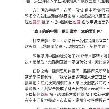
“看！這些神奇的小紅果能沏茶、能做面膜，還能
方浩明的手機里，存著一份“走遍中國”的愿
學唱高亢鼓動感動的陜西秦腔，感觸感染八百里
程
包養網
鏡頭，把中國的出
包養
色故事講給更多
“真正的的中國，遠比書本上寫的要出色”
社交媒體平臺上，活潑著一名假寓湖北宜昌
炊火氣……她是陳榮恩，以鏡頭為媒，記載生涯、
陳榮恩與中國的緣分始于2017年。那時，
說，結業后，她離開宜昌一家游玩公司，擔負翻
任務之余，陳榮恩和伴侶們一路將所見所聞拍
茶葉采摘和制作……“我想讓更多韓國人清楚宜昌
播運動：在武漢東湖櫻花圃，穿上漢服散步花海
爭奪戰，此刻完全變成了林天秤的個人表演**，
下這棟
包養網
樓，讓你隨意破
包養
壞！這就是愛
在空中混亂地盤旋。市市長、慶州年夜學傳授在