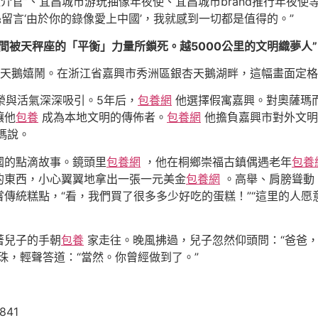
介官”、宜昌城市游玩抽像年夜使、宜昌城市brand推行年夜使
留言‘由於你的錄像愛上中國’，我就感到一切都是值得的。”
間被天秤座的「平衡」力量所鎖死。越5000公里的文明織夢人”
著天鵝嬉鬧。在浙江省嘉興市秀洲區銀杏天鵝湖畔，這幅畫面定
榮與活氣深深吸引。5年后，
包養網
他選擇假寓嘉興。對奧薩瑪
讓他
包養
成為本地文明的傳佈者。
包養網
他擔負嘉興市對外文明
瑪說。
國的點滴故事。鏡頭里
包養網
，他在桐鄉崇福古鎮偶遇老年
包養
的東西，小心翼翼地拿出一張一元美金
包養網
。高舉、肩膀聳動
傳統糕點，“看，我們買了很多多少好吃的蛋糕！”“這里的人愿意
著兒子的手朝
包養
家走往。晚風拂過，兒子忽然仰頭問：“爸爸
珠，輕聲答道：“當然。你曾經做到了。”
841