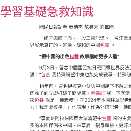
跳
學習基礎急救知識
至
主
要
國民日報記者 秦瑞杰 范昊天 劉軍國
內
一碗羊肉臊子面、一段三峽記憶、一片江熏
容
界展示真正的、鮮活、暖和的中國
包養
。
“把中國的出色
包養
故事講給更多人聽”
9月3日，留念中國國民抗日戰鬥暨世界反法
淚：“
包養
我特殊盼望中東也能完成戰爭，特殊盼
14年前，這名伊拉克小伙與中國結下不解之緣
肉臊子面立即打破了間隔感。
包養網
“我一下就
來
包養
說是一種義務”。在2024年本國駐華記
力！我需要校準！」他表現，作為外媒記者，他
“寧夏是阿拉伯國度大眾清楚中
包養
國的主要
多的本國伴侶來中國、來寧夏，親身體驗，更好地