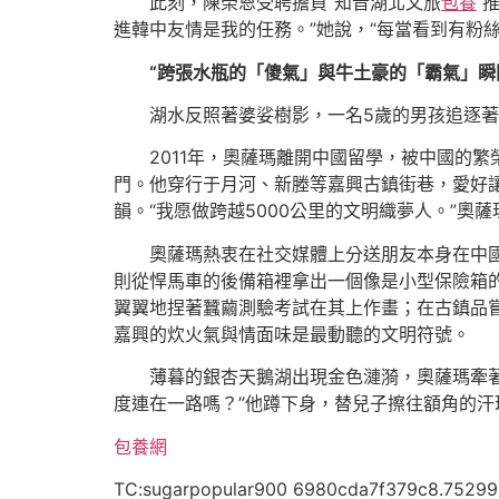
此刻，陳榮恩受聘擔負“知音湖北文旅
包養
推
進韓中友情是我的任務。”她說，“每當看到有粉絲
“跨張水瓶的「傻氣」與牛土豪的「霸氣」瞬
湖水反照著婆娑樹影，一名5歲的男孩追逐
2011年，奧薩瑪離開中國留學，被中國的繁
門。他穿行于月河、新塍等嘉興古鎮街巷，愛好
韻。“我愿做跨越5000公里的文明織夢人。”奧薩
奧薩瑪熱衷在社交媒體上分送朋友本身在中
則從悍馬車的後備箱裡拿出一個像是小型保險箱
翼翼地捏著蠶繭測驗考試在其上作畫；在古鎮品嘗
嘉興的炊火氣與情面味是最動聽的文明符號。
薄暮的銀杏天鵝湖出現金色漣漪，奧薩瑪牽
度連在一路嗎？”他蹲下身，替兒子擦往額角的汗
包養網
TC:sugarpopular900 6980cda7f379c8.75299