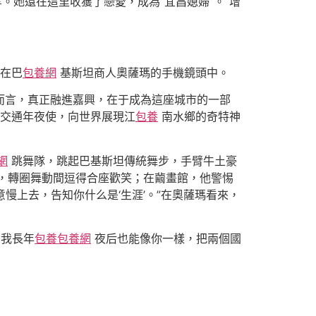
等。她還在這里收獲了戀愛，成為“宜昌媳婦”。“增
格在巴
包養網
基斯坦商人奧薩瑪的手機鏡頭中。
而言，真正融進嘉興，在于成為這座城市的一部
交通年夜使，向世界展現江
包養
南水鄉的奇特神
網
跳舞隊，跳起巴基斯坦傳統舞步，手臂牛土豪
，轉圈舞動間逗得合座歡笑；在繭畫館，他警惕
慢上去，告知你什么是‘生涯’。”在奧薩瑪看來，
，我長年
包養
包養網
夜后也能像你一樣，把兩個國