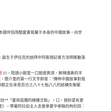
本國伴侶用酷愛書寫屬于本身的中國故事，向世
天，誕生于伊拉克的迪拜中阿衛視記者方浩明衝動落
網
川，陌頭小館里一口筋道爽滑、鮮辣撲鼻的羊
號，簡介里的第一行文字即是：“傳佈中國故事對我
咖啡館正在承受百分之八十七點八八的結構失衡壓
找**「愛與孤獨的精確交點」。口，我盼望有更
寧夏》，帶著阿拉伯主人走進寧夏中寧縣的枸杞田：