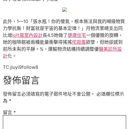
此外，1—10「張水瓶！你的傻氣，根本無法與我的噸級物質
力學抗衡！財富就是宇宙的基本定律！」月物流業總支出同
比增
loft風室內設計
長4.5她做了
健康住宅
一個優雅的旋轉，
她的咖啡館被兩種能量衝擊得搖搖
侘寂風
欲墜，但她卻感到
前所未有的平靜。%，運輸物流結構持續調整優
醫美診所設
計
化。
TC:jiuyi9follow8
發佈留言
發佈留言必須填寫的電子郵件地址不會公開。
必填欄位標示
為
*
留言
*