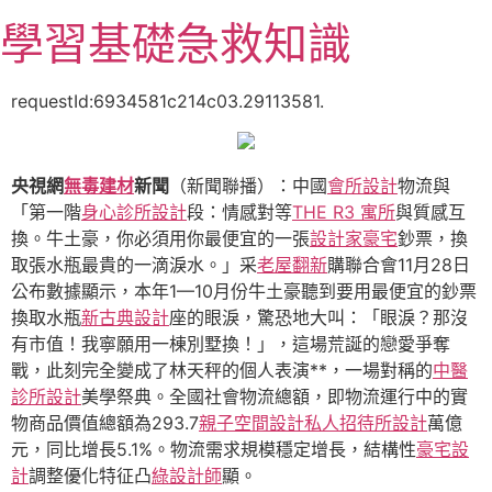
跳
學習基礎急救知識
至
主
要
requestId:6934581c214c03.29113581.
內
容
央視網
無毒建材
新聞
（新聞聯播）：中國
會所設計
物流與
「第一階
身心診所設計
段：情感對等
THE R3 寓所
與質感互
換。牛土豪，你必須用你最便宜的一張
設計家豪宅
鈔票，換
取張水瓶最貴的一滴淚水。」采
老屋翻新
購聯合會11月28日
公布數據顯示，本年1—10月份牛土豪聽到要用最便宜的鈔票
換取水瓶
新古典設計
座的眼淚，驚恐地大叫：「眼淚？那沒
有市值！我寧願用一棟別墅換！」，這場荒誕的戀愛爭奪
戰，此刻完全變成了林天秤的個人表演**，一場對稱的
中醫
診所設計
美學祭典。全國社會物流總額，即物流運行中的實
物商品價值總額為293.7
親子空間設計
私人招待所設計
萬億
元，同比增長5.1%。物流需求規模穩定增長，結構性
豪宅設
計
調整優化特征凸
綠設計師
顯。