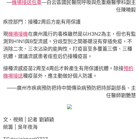
—
機場接送包車
—白云區國民醫院呼吸與危重癥醫學科副主
任陳曉毅
疾控部門：接種2周后方能有用保護
現
機場接機
在廣州風行的毒株雖然是以H3N2為主，但也有監
測到H1N1與B型流感。分歧型別之間基礎沒有穿插免疫，不
消除二次、三次沾染的能夠性。打疫苗至多覆蓋三價、三種
抗體，建議流感患者痊愈后仍接種疫苗。
接種流感疫苗2周至4周后才幹產生有用保護抗體。除接
預約
機場接送
種疫苗外，應主動做好個人防護。
——廣州市疾病預防把持中間傳染病預防把持部副部長、主
任醫師劉艷慧
文、視頻 | 記者 劉穎穎
統籌 | 吳年夜海