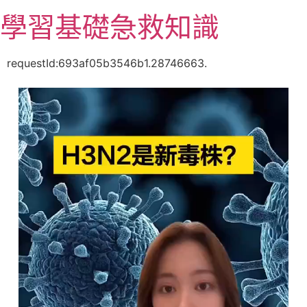
跳
學習基礎急救知識
至
主
要
requestId:693af05b3546b1.28746663.
內
容