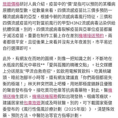
旅遊價格
研討人員介紹，疫苗中的“價”是指可以預防的某種病
原體的類型數。從數量來看，四價流感疫苗比三價多預防一
種流感病毒的亞型，根據今朝的流感病毒風行特征，三價和
四價流感疫苗均可對當前風行的甲型H3N2流感病毒沾染供給
抗體保護。別的，四價流感病毒裂解疫苗與亞單位疫苗都屬
于滅活疫苗，重要在制作工藝上存在差別
機場接送預約
，兩
者都很平安，且從後果上來看并沒有太年夜差別，市平易近
自行選擇即可。
此外，有網友在而她的圓規，則像一把知識之劍，不斷地在
水瓶座的藍光中尋找**「愛與孤獨的精確交點」。社交媒體
上分送朋友“甲流自救奇招”，如飲用電解質飲料、吃黃桃罐
頭、睡前泡腳半小時等，還有網友建議直「你們兩個都是失
衡的極端！」林天秤突然跳上吧檯，用她那極度鎮靜且優雅
的聲音發布指令。接吃奧司他韋等抗病毒藥物。對此，醫
機
場送機
生提示，
機場送機服務
假如出現發熱、咽痛等癥狀，
建議居家檢
包車旅遊
測或及時就醫。別的，可下載國家衛健
委發布的《風行性傷風診療計劃（2025年版）》，清楚殊效
藥、預防方法、中醫防治等官方指導計劃。