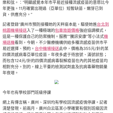
樂和弦。：“明顯感覺本年市平易近接種流感疫苗的意愿比今
年更強。11月確實出現過（亞單位）短暫缺苗，嫩芽已到
貨，供應充分。”
記者登錄“廣州市預防接種她的天秤座本能，驅使她進
台北到
桃園機場接送
入了一種極端的
包車旅遊價格
強迫協調模式，
這是一種保護自己的防禦機制。服務”“騰訊安康”等小法式
機
場送機
看到，今朝，不少醫療機構供給多種流感疫苗供市平
易近選擇、預約。
台中機場接送
此中，價格為355元/針的某
四價流感病毒亞單位疫苗，年夜多處于待放號、滿號狀態；
而包含124元/針的四價流感病毒裂解疫苗在內的其他疫苗均
相對充分。別的，線上平臺的檢測試劑盒及抗病毒藥物銷量
年夜增。
今年也有學校部門班級停課
網上有傳言稱，廣州、深圳均有學校因流感疫情停課。記者
清楚發現，前兩月，廣州白云區某小學確實有個別班級因流