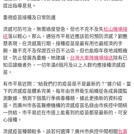
提出指導意見。
重視疫苗接種及日常防護
流感可防可治，無需過度發急，但也不克不及失
松山機場接
送
落以輕心。那么，通俗市平易近應該若何預防流感？劉艷
慧表現，在流感風行期，接種疫苗是最有用也最經濟的手
腕，雖不克不及保證百分百不沾染，但也能極年夜地減輕癥
狀、防止發展為重癥。她建議，
台灣大車隊機場接送
除有已
知忌諱癥者外，一切年滿6個月及以上人群均應接種流感疫
苗。
有市平易近問：“給我們打的疫苗是不是最新的？”據介紹，當
下的流感疫苗體系完美，每年由世界衛生組織從各成員國監
測數據、預測下個風行季病毒種類，據此更換新的資料疫
苗。而廣州市各區醫療機構的流感疫苗名錄由市疾控中間統
一供給，市平易近在市道上能看到的疫苗都是最新的，可安
心接種。
流感疫苗種類較多，該若何選擇？廣州市疾控中間相關
包車