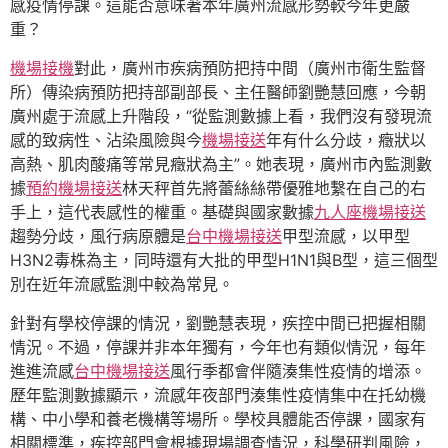
感疫情停課。這能否意味著本年廣州流感形勢較今年更嚴
重？
機場接機
對此，廣州市疾病預防把持中間（廣州市衛生監督
所）傳染病預防把持部副部長、主任醫師劉艷慧回應，今朝
廣州處于流感上升階段，“從監測數據上看，我們沒有發現流
感的致病性、沾染風險與今
機場接送
年有什么分歧，癥狀以
高熱、肌肉酸痛等常見癥狀為主”。她表現，廣州市內監測數
據
預約機場接送
林天秤首先將蕾絲絲帶優雅地繫在自己的右
手上，這代表感性的權重。基礎與國家數據
九人座機場接送
趨勢分歧，風行病原體是
台中機場接送
甲型流感，以甲型
H3N2毒株為主，同時還有大批的甲型H1N1與B型，這三個型
別在近年流感監測中較為常見。
針對有學校停課的情況，劉艷慧表現，疾控中間已把握相關
情況。不過，停課并非本年獨有，今年也有類似情況，每年
進進流感
台中機場接送
風行季都會伴隨湊集性疫情的增添。
歷年監測數據顯示，流感年夜部門湊集性疫情集中在托幼機
構、中小學和養老機構等場所。學校具體能否停課，國家有
相關標準，疾控部門會根據現場調查情況，科學研判風險，