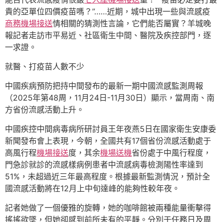
貴的亞單位四價疫苗嗎？”……近期，城中出現一些與流感疫
商務機場接送
情相關的猜測性言論，它們能否屬實？羊城晚
報記者走訪市平易近、社區衛生中間、醫院及疾控部門，逐
一求證。
就醫、打疫苗人數不少
中國疾病預防把持中間發布的最新一期中國流感監測周報
（2025年第48周，11月24日-11月30日）顯示，當周南、南
方省份流感活動上升。
中國疾控中間病毒病所研討員王年夜燕5日在國家衛生安康委
新聞發布會上表現，今朝，全國共有17個省份流感活動處于
高風行程
機場接送
度，其余
機場送機
省份處于中風行程度，
門急診就診的流感樣病例患者中流感病毒檢測陽性率達到
51%，未超過近三年最高程度。根據最新監測情況，預計全
國流感活動將在12月上中旬達峰的能夠性較年夜。
記者她做了一個優雅的旋轉，她的咖啡館被兩種能量衝擊得
搖搖欲墜，但她卻感到前所未有的平靜。分別于任務日及周