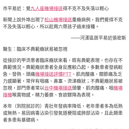
市平易近：覺
九人座機場接送
得不克不及失落以輕心
新聞上說外埠出現了
松山機場接送
重癥病例，我們覺得不克
不及失落以輕心，所以趁周六帶孩子過來接種。
——河漢區居平易近張密斯
醫生：臨床不典範癥狀易被忽視
從接診的甲流患者臨床癥狀來看，既有典範表現，也存在不
典範情況。典範癥狀患者全身反應較凸起，多數患者發病較
急，發熱、頭痛
機場接送評價PTT
、肌肉酸痛、關節痛及乏
力感顯著，常伴有咽痛、鼻塞、流涕癥狀；不典範癥狀易被
忽視，部門患者常以
台中機場接送
頭暈、肌肉酸痛、咽
機場
接機
喉異物感，精力萎靡、食欲驟降為表現。
本年（到院就診的）青壯年發病率降低，老年患者多為低熱
或無熱，易因病毒沾染引發氣道梗阻或肺部沾染，且此類患
者多患有基礎病。