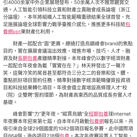
引4000余家中外企業展現發布、50余萬人次不雅眾觀賞交
通。人工智能引領科技立異和財產立異融會成長論壇（浙江
分論壇），本年將組織人工智能範疇重磅結果全球首發，充
足施展論壇全球影響力戰爭臺推介感化，推進更多科技結
包
養網ppt
果財產化利用。
財產一起配合“面”更廣。繚繞打造烏鎮峰會brand的焦點
目的，實在擴展會議溢出效應，增進市場、技巧、人才、融
資及財
長期包養
產鏈精準對接。本年峰會仍以數字經濟財產
一起配合年夜會為載「實實在在？」林天秤發出了一聲冷
笑，這聲冷笑的尾音甚至都符合三分之二的音樂和弦。體，
重點抓好項目簽約任務，精準對接數字經濟範疇優質投資項
目和科技結果轉化項目。年夜會還立異增設高條理人才“校
（院）企雙聘”簽約環節，為財產高東西的品質成長夯實人才
基礎。
峰會影響“力”更年夜。“縱貫烏鎮”全
短期包養
球internet
年夜賽本年迎來第七屆，自本年6月啟動
包養網
報名以來，共
吸引來自全球29個國度的1082個項目報名參賽，此中國際項
目864個、海內項目218個
包養
。本次年夜賽設置人工智能、