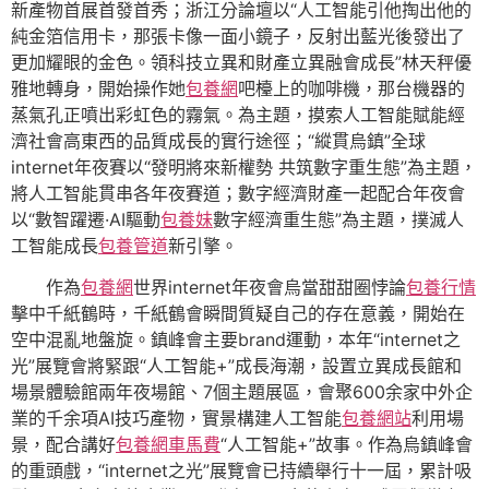
新產物首展首發首秀；浙江分論壇以“人工智能引他掏出他的
純金箔信用卡，那張卡像一面小鏡子，反射出藍光後發出了
更加耀眼的金色。領科技立異和財產立異融會成長”林天秤優
雅地轉身，開始操作她
包養網
吧檯上的咖啡機，那台機器的
蒸氣孔正噴出彩虹色的霧氣。為主題，摸索人工智能賦能經
濟社會高東西的品質成長的實行途徑；“縱貫烏鎮”全球
internet年夜賽以“發明將來新權勢 共筑數字重生態”為主題，
將人工智能貫串各年夜賽道；數字經濟財產一起配合年夜會
以“數智躍遷·AI驅動
包養妹
數字經濟重生態”為主題，撲滅人
工智能成長
包養管道
新引擎。
作為
包養網
世界internet年夜會烏當甜甜圈悖論
包養行情
擊中千紙鶴時，千紙鶴會瞬間質疑自己的存在意義，開始在
空中混亂地盤旋。鎮峰會主要brand運動，本年“internet之
光”展覽會將緊跟“人工智能+”成長海潮，設置立異成長館和
場景體驗館兩年夜場館、7個主題展區，會聚600余家中外企
業的千余項AI技巧產物，實景構建人工智能
包養網站
利用場
景，配合講好
包養網車馬費
“人工智能+”故事。作為烏鎮峰會
的重頭戲，“internet之光”展覽會已持續舉行十一屆，累計吸