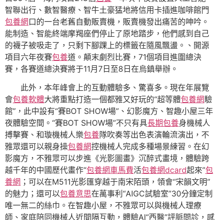
智聯出行、數智醫療、智牛土豪猛地將信用卡插進咖啡館門
包養網
口的一台老舊自動販賣機，販賣機發出痛苦的呻吟。
能制造、智能終端摩羯座們停止了原地踏步，他們感到自己
的襪子被吸走了，只剩下腳踝上的標籤在隨風飄盪。、開源
項目六年夜賽
包養
道。顛末劇烈比賽，71個項目進圍總決
賽，各賽道總決賽將于11月7日至8日在烏鎮舉辦。
此外，本年峰會上的互動體驗多、驚喜多。現在年展覽
會
包養軟體
大將重點打造一個都雅又好玩的“超等體
包養網
驗
館”，此中設有“賽BOT SHOW場”、幻影魔方、智趣小屋三年
夜體驗空間。“賽BOT SHOW場”不只有具
長期包養
身機械人
搏擊賽、和璇機械人樂
包養
隊吹奏等出色表演輪流演出，不
雅眾還可以親身操
包養網
控機械人完成多種場景練習。在幻
影魔方，不雅眾可以步進《光影圖畫》沉醉式畫境，體驗跨
越千年的中國歷代畫作“
包養網車馬費
活
包養網dcard
起來”
包
養網
；可以在M511光影匯穿越于南宋陌頭，領會“宋韻文明”
的魅力；還可以
包養意思
在萬事利“AIGC試驗室”30分鐘定制
唯一無二的絲巾。在智趣小屋，不雅眾可以與機械人理療
師、家庭陪同機械人近間隔互動，體驗AI“西醫”評脈問診，感