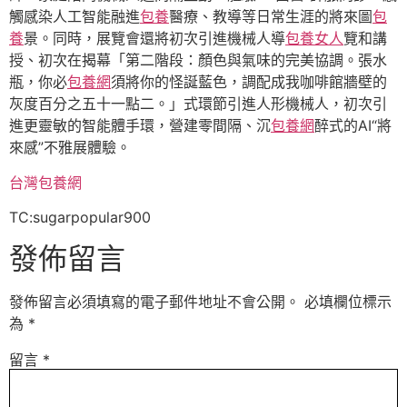
觸感染人工智能融進
包養
醫療、教導等日常生涯的將來圖
包
養
景。同時，展覽會還將初次引進機械人導
包養女人
覽和講
授、初次在揭幕「第二階段：顏色與氣味的完美協調。張水
瓶，你必
包養網
須將你的怪誕藍色，調配成我咖啡館牆壁的
灰度百分之五十一點二。」式環節引進人形機械人，初次引
進更靈敏的智能體手環，營建零間隔、沉
包養網
醉式的AI“將
來感”不雅展體驗。
台灣包養網
TC:sugarpopular900
發佈留言
發佈留言必須填寫的電子郵件地址不會公開。
必填欄位標示
為
*
留言
*