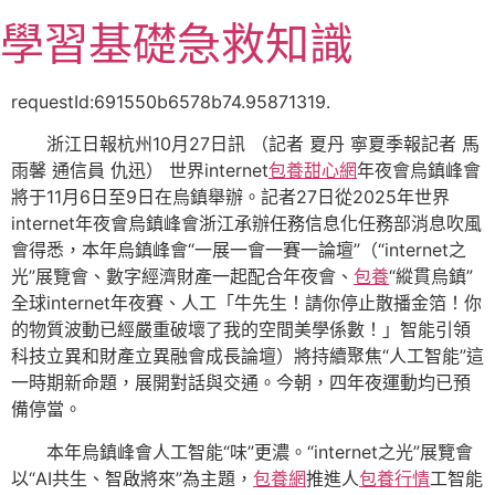
跳
學習基礎急救知識
至
主
要
requestId:691550b6578b74.95871319.
內
浙江日報杭州10月27日訊 （記者 夏丹 寧夏季報記者 馬
容
雨馨 通信員 仇迅） 世界internet
包養甜心網
年夜會烏鎮峰會
將于11月6日至9日在烏鎮舉辦。記者27日從2025年世界
internet年夜會烏鎮峰會浙江承辦任務信息化任務部消息吹風
會得悉，本年烏鎮峰會“一展一會一賽一論壇”（“internet之
光”展覽會、數字經濟財產一起配合年夜會、
包養
“縱貫烏鎮”
全球internet年夜賽、人工「牛先生！請你停止散播金箔！你
的物質波動已經嚴重破壞了我的空間美學係數！」智能引領
科技立異和財產立異融會成長論壇）將持續聚焦“人工智能”這
一時期新命題，展開對話與交通。今朝，四年夜運動均已預
備停當。
本年烏鎮峰會人工智能“味”更濃。“internet之光”展覽會
以“AI共生、智啟將來”為主題，
包養網
推進人
包養行情
工智能