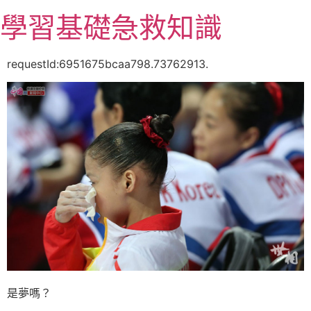
跳
學習基礎急救知識
至
主
要
requestId:6951675bcaa798.73762913.
內
容
是夢嗎？