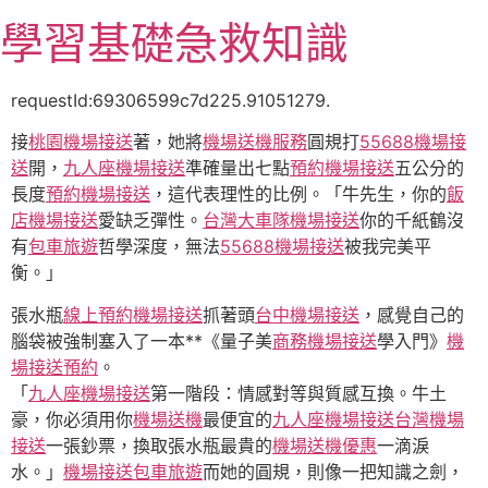
跳
學習基礎急救知識
至
主
要
requestId:69306599c7d225.91051279.
內
接
桃園機場接送
著，她將
機場送機服務
圓規打
55688機場接
容
送
開，
九人座機場接送
準確量出七點
預約機場接送
五公分的
長度
預約機場接送
，這代表理性的比例。「牛先生，你的
飯
店機場接送
愛缺乏彈性。
台灣大車隊機場接送
你的千紙鶴沒
有
包車旅遊
哲學深度，無法
55688機場接送
被我完美平
衡。」
張水瓶
線上預約機場接送
抓著頭
台中機場接送
，感覺自己的
腦袋被強制塞入了一本**《量子美
商務機場接送
學入門》
機
場接送預約
。
「
九人座機場接送
第一階段：情感對等與質感互換。牛土
豪，你必須用你
機場送機
最便宜的
九人座機場接送
台灣機場
接送
一張鈔票，換取張水瓶最貴的
機場送機優惠
一滴淚
水。」
機場接送
包車旅遊
而她的圓規，則像一把知識之劍，