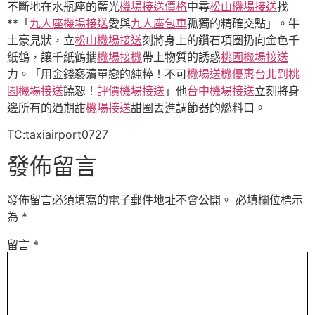
不斷地在水瓶座的藍光
機場接送價格
中尋
松山機場接送
找
**「
九人座機場接送
愛與
九人座包車
孤獨的精確交點」。牛
土豪見狀，立
松山機場接送
刻將身上的鑽石項圈扔向金色千
紙鶴，讓千紙鶴攜
機場接機
帶上物質的誘惑
桃園機場接送
力。「用金錢褻瀆單戀的純粹！不可
機場送機優惠
台北到桃
園機場接送
饒恕！
評價機場接送
」他
台中機場接送
立刻將身
邊所有的過期甜
機場接送
甜圈丟進調節器的燃料口。
TC:taxiairport0727
發佈留言
發佈留言必須填寫的電子郵件地址不會公開。
必填欄位標示
為
*
留言
*