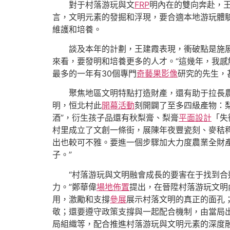
對于村落游玩與文
FRP
明內在的雙向奔赴，
言，文明元素的發掘和浮現，要合適本地游玩體驗
維護和培養。
談及本年的計劃，王建霞表現，衝破點是施
來看，要發明和培養更多的人才。“這幾年，我
最多的一年有30個專門
奇藝果影像
研究的先生，
聚焦地區文明特點打造財產，還有助于拉長農
明，恒北村此
開幕活動
刻開闢了至多四級產物：梨
酒”，衍生孩子品還有秋梨膏、梨膏
平面設計
「失
村里成立了文創一條街，展陳年夜豐瓷刻、麥秸稈
出也較可不雅。要進一個步驟加大力度農業全財產
子。”
“村落游玩與文明融會成長的要害在于找到
力。”鄭華偉
場地佈置
提出，在晉陞村落游玩文明
用，激勵和支撐
參展
展示村落文明的真正的面孔
敬；還要遵守政策支撐與一起配合機制，由當局
局組織等，配合推進村落游玩與文明元素的深度