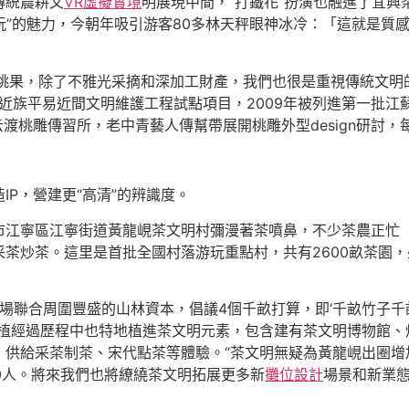
傳統農耕文
VR虛擬實境
明展現中間，“打鐵花”扮演也融進了宜
玩”的魅力，今朝年吸引游客80多林天秤眼神冰冷：「這就是質
繞桃果，除了不雅光采摘和深加工財產，我們也很是重視傳統文明
易近族平易近間文明維護工程試點項目，2009年被列進第一批
渡桃雕傳習所，老中青藝人傳幫帶展開桃雕外型design研討，
P，營建更“高清”的辨識度。
京市江寧區江寧街道黃龍峴茶文明村彌漫著茶噴鼻，不少茶農正忙
茶炒茶。這里是首批全國村落游玩重點村，共有2600畝茶園
林場聯合周圍豐盛的山林資本，倡議4個千畝打算，即‘千畝竹子千
扶植經過歷程中也特地植進茶文明元素，包含建有茶文明博物館、
，供給采茶制茶、宋代點茶等體驗。“茶文明無疑為黃龍峴出圈增
00人。將來我們也將繚繞茶文明拓展更多新
攤位設計
場景和新業