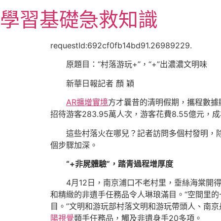
跳
學習基礎急救知識
至
主
要
requestId:692cf0fb14bd91.26989229.
內
原題目：“村落游玩+”，“+”出濃濃文明味
容
新華日報記者 顏 穎
AR擴增實境
方才曩昔的清明假期，攜程數據
招待游客283.95萬人次，游客花費8.55億元
這些村落火在哪兒？記者訪問多個村發明，
個步驟加深。
“+非屍體驗”，踏青過程增厚度
4月12日，南京浦口不老村里，垂絲海棠開
和精緻的非遺手任務品令人琳琅滿目。“空間里的
目。”文明和游玩部村落文明和游玩帶頭人、南
陽視覺
類手任務品，觸及非遺身手20多項。