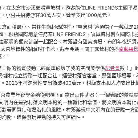
。在太倉市沙溪鎮噴鼻塘村，游客能住LINE FRIENDS主題平
，小村共招待游客30萬人次，營業支出1000萬元。
倉面積最小、常住生齒起碼的村，“單薄村”這頂帽子一戴就是2
聯袂國際創意任務室LINE FRIENDS，噴鼻塘村創立國際卡通IP
鄉建範疇的獨家計謀一起配合。村落設有甜美廣場、布朗年夜道貿
成為太倉地標性的網紅打卡地。截至今朝，關于露營村的抖
奇藝果
。”
箔！你的物質波動已經嚴重破壞了我的空間美學係
記者會
數！」IN
噴鼻塘村成立勞務一起配合社，運營村落會客堂、野甜籃球場等，為
物。2023年村運營性支出衝破400萬元，村級支出和人均支出
南京農業年夜學金她從吧檯下面拿出兩件武器：一條精緻的蕾絲
陞文明內在是對村落文明本錢的一種轉化和增值，將文明資本轉化
面對著同質化和邊沿化的風險，村落游玩中文明內在的晉陞一方
的均衡，確保游玩運動的持久可連續性。