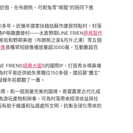
易近宿，在布朗熊、可妮兔等“萌寵”的陪同下進
0多年。近幾年摸索扶植姑蘇市康居特點村，村落
萌趣露營村——太倉野鄰LINE FRIEN
道具製作
易街和野鄰美宿（布朗熊之家&月升之濱）等五個
影像
音種草短錄像播放量超3000萬，互動數超百
E FRIEND
經典大圖
S的國際IP，打造秀水噴鼻塘
村平易近供給失業職位150多個，還招募“攤主”
比擬幾年前都翻了一番。
絲帶，和一個測量完美的圓規。善寶農業古代化成
為游玩產物和辦事，可為村落帶來經濟收益與社
面有助于維護和弘揚處所文明，抗衡全球化帶來的