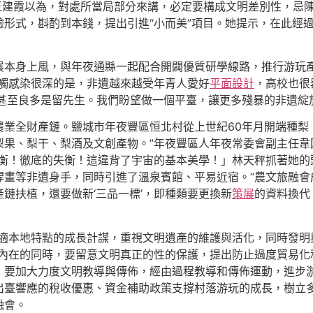
王建霞以為，對處所當局部分來講，必定要構成文明差別性，忌
形式，斟酌到本錢，提出引進“小而美”項目。她提示，在此經
展本身上風，與年夜通縣一起配合開闢優質研學線路，推行游玩
感觸感染很深的是，非遺越來越受年青人愛好
平面設計
，高校也很
甚至良多是留先生。我們盼望做一個平臺，讓更多殘暴的非遺綻
業全財產鏈。鹽城市年夜豐區恒北村從上世紀60年月開端種梨，
果、梨干、梨酒及文創產物。”年夜豐區人年夜常委會副主任韋國
衡！徹底的失衡！這違背了宇宙的基本美學！」林天秤抓著她的
畫等非遺身手，同時引進了溫泉賓館、平易近宿。“農文旅融會
鏈扶植，還要做新‘三品一標’，即種類要更換新
策展
的資料換代
合適本地特點的成長計謀，重視文明遺產的維護與活化，同時發明
內在的同時，要留意文明真正的性的保護，提出防止過度貿易化
；要加大力度文明教導與傳佈，經由過程教導和傳佈運動，進步
出臺響應的稅收優惠、資金補助政策支撐村落游玩的成長，樹立
融會。