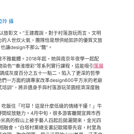
玲 攝
以旅彰文。”王建霞說，對于村落游玩而言，文明
力的人世炊火氣，團隊恰是想供給如許的優質文旅
也讓design不那么“飄”。
不雅載體。2018年起，她與南京年夜學一起配
染色”“秦淮燈彩”等系列實行課程，這能吸引
策展
色調成灰度百分之五十一點二，陷入了更深的哲學
方面約請專家改革design600平方米的老爺
式培訓”，將非遺身手與村落游玩茶園經濟深度融
」吃飯住「可惡！這是什麼低級的情緒干擾！」牛
野間綻放魅力。4月中旬，很多游客離開宜興市西
從30米高的假山上被手藝人舀起后拋灑開來，金光四
相融會。”白塔村黨總支書記歐陽華先容，村里為