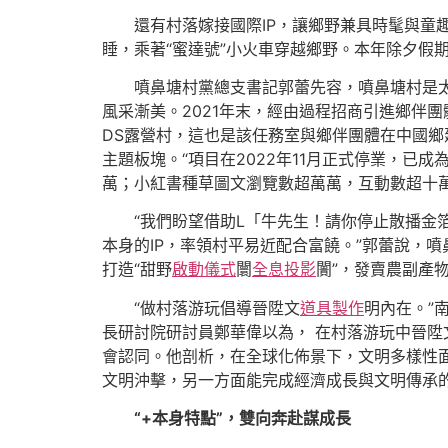
還有村落嫁接國際IP，讓鄉野兼具時髦與童趣
睡，乘著“蜜達號”小火車穿越鄉野。本年除夕假期
噴鼻塘村黨總支書記郭蕾先容，噴鼻塘村是太
風采漸美。2021年末，經由過程招商引進鄉伴團體，
DS露營村，這也是該任務室與鄉伴團體在中國
主題板塊。“項目在2022年11月正式停業，已
萬；小紅書種草圖文瀏覽數超萬萬，互動數超十萬
“我們盼望借助L「牛先生！請你停止散播金
本身的IP，率領村平易近配合富饒。”郭蕾說，
打造“甜野
啟動儀式
闤
全息投影
闠”，發賣農副產
“做村落游玩倡導晉陞文
道具製作
明內在。”
長研討院研討員鄭華偉以為， 在村落游玩中晉
會認同。他剖析，在全球化佈景下，文明多樣性
文明沖擊，另一方面能完成經濟成長與文明傳承
“+本身特點”，雙向奔赴謀成長