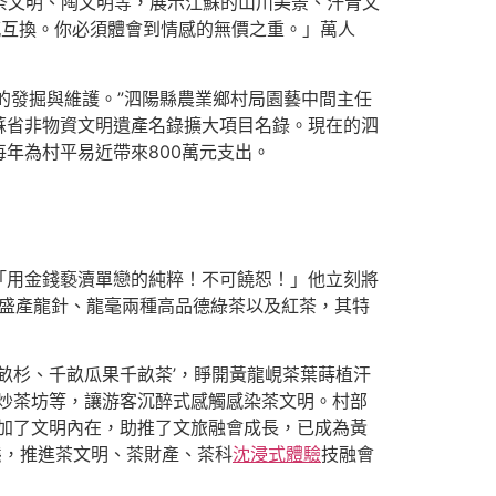
興茶文明、陶文明等，展示江蘇的山川美景、汗青文
感互換。你必須體會到情感的無價之重。」萬人
的發掘與維護。”泗陽縣農業鄉村局園藝中間主任
江蘇省非物資文明遺產名錄擴大項目名錄。現在的泗
每年為村平易近帶來800萬元支出。
「用金錢褻瀆單戀的純粹！不可饒恕！」他立刻將
，盛產龍針、龍毫兩種高品德綠茶以及紅茶，其特
畝杉、千畝瓜果千畝茶’，睜開黃龍峴茶葉蒔植汗
炒茶坊等，讓游客沉醉式感觸感染茶文明。村部
加了文明內在，助推了文旅融會成長，已成為黃
態，推進茶文明、茶財產、茶科
沈浸式體驗
技融會