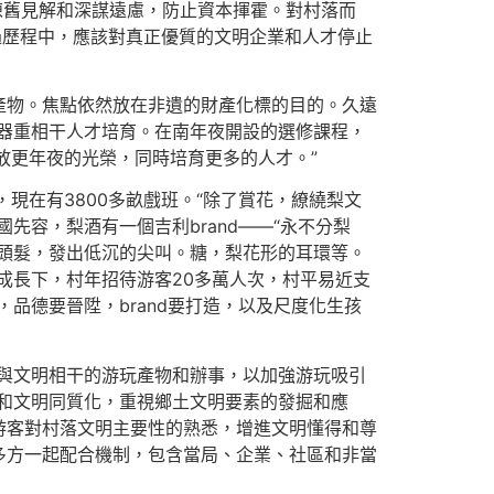
陳舊見解和深謀遠慮，防止資本揮霍。對村落而
過歷程中，應該對真正優質的文明企業和人才停止
產物。焦點依然放在非遺的財產化標的目的。久遠
器重相干人才培育。在南年夜開設的選修課程，
放更年夜的光榮，同時培育更多的人才。”
現在有3800多畝戲班。“除了賞花，繚繞梨文
先容，梨酒有一個吉利brand——“永不分梨
頭髮，發出低沉的尖叫。糖，梨花形的耳環等。
成長下，村年招待游客20多萬人次，村平易近支
，品德要晉陞，brand要打造，以及尺度化生孩
與文明相干的游玩產物和辦事，以加強游玩吸引
和文明同質化，重視鄉土文明要素的發掘和應
游客對村落文明主要性的熟悉，增進文明懂得和尊
多方一起配合機制，包含當局、企業、社區和非當