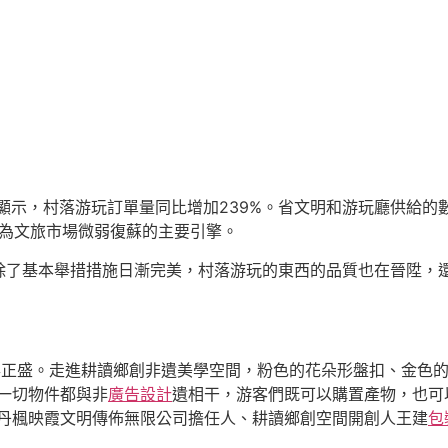
顯示，村落游玩訂單量同比增加239%。省文明和游玩廳供給的數
，成為文旅市場微弱復蘇的主要引擎。
除了基本舉措措施日漸完美，村落游玩的東西的品質也在晉陞，
得正盛。走進耕讀鄉創非遺美學空間，粉色的花朵形盤扣、金色
一切物件都與非
廣告設計
遺相干，游客們既可以購置產物，也可
京丹楓映霞文明傳佈無限公司擔任人、耕讀鄉創空間開創人王建
包