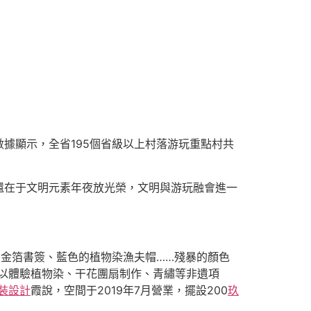
據顯示，全省195個省級以上村落游玩重點村共
還在于文明元素年夜放光榮，文明與游玩融會進一
的金箔書簽、藍色的植物染漁夫帽……殘暴的顏色
以體驗植物染、干花團扇制作、青繡等非遺項
裝設計
霞說，空間于2019年7月營業，擺設200
玖