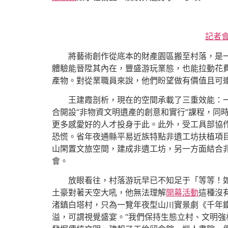
記者
將藝術創作從底本的財產園區搬至村落，是
體驗能晉陞其內在，豐盛游玩業態，也能拉動花
產物。對從業職員來說，他們盼望做有價值且可連
王建霞剖析，現在的空間承載了三重效能：一
合開設“非物資文明遺產的創意和實行”課程，同
更多感愛好的人才投身于此。此外，受工具部協作
恐慌。省年夜通縣平易近族特點非遺工坊扶植項目
山閑置文旅空間，建成非遺工坊，另一方面結合非
會。
放眼看往，村落游玩早已不知足于「等等！
土豪對著天空大吼，他無法理解
開幕活動
這種沒
渚鎮白塔村，只為一覽年夜型山川實景劇《千年
溢，可謂視覺盛宴。“我們保持生態立村、文明強