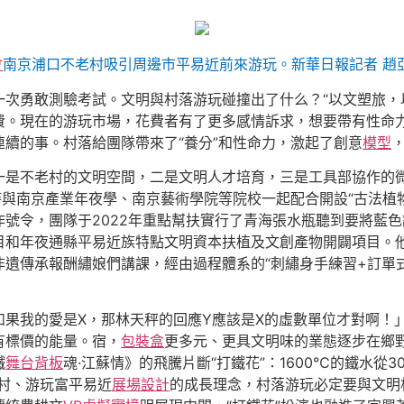
會
南京浦口不老村吸引周邊市平易近前來游玩。新華日報記者 趙亞
一次勇敢測驗考試。文明與村落游玩碰撞出了什么？“以文塑旅，
費。現在的游玩市場，花費者有了更多感情訴求，想要帶有性命
續的事。村落給團隊帶來了“養分”和性命力，激起了創意
模型
，
是不老村的文明空間，二是文明人才培育，三是工具部協作的微
時與南京產業年夜學、南京藝術學院等院校一起配合開設“古法植物
號令，團隊于2022年重點幫扶實行了青海張水瓶聽到要將藍
和年夜通縣平易近族特點文明資本扶植及文創產物開闢項目。他們一
遺傳承報酬繡娘們講課，經由過程體系的“刺繡身手練習+訂單
如果我的愛是X，那林天秤的回應Y應該是X的虛數單位才對啊！
有標價的能量。宿，
包裝盒
更多元、更具文明味的業態逐步在鄉
鐵
舞台背板
魂·江蘇情》的飛騰片斷“打鐵花”：1600℃的鐵水
村、游玩富平易近
展場設計
的成長理念，村落游玩必定要與文明