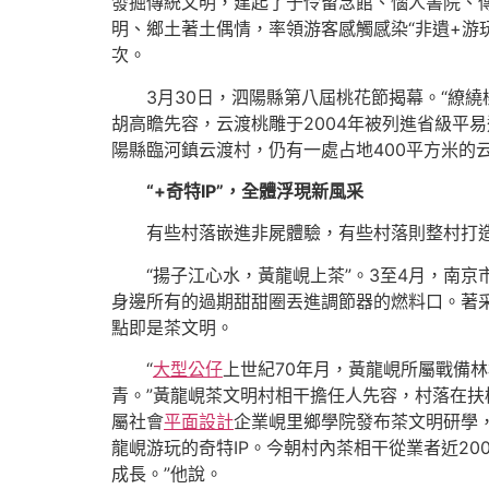
發掘傳統文明，建起了于伶留念館、惱人書院、
明、鄉土著土偶情，率領游客感觸感染“非遺+游
次。
3月30日，泗陽縣第八屆桃花節揭幕。“繚
胡高瞻先容，云渡桃雕于2004年被列進省級平
陽縣臨河鎮云渡村，仍有一處占地400平方米的云
“+奇特IP”，全體浮現新風采
有些村落嵌進非屍體驗，有些村落則整村打造I
“揚子江心水，黃龍峴上茶”。3至4月，南
身邊所有的過期甜甜圈丟進調節器的燃料口。著采
點即是茶文明。
“
大型公仔
上世紀70年月，黃龍峴所屬戰備
青。”黃龍峴茶文明村相干擔任人先容，村落在
屬社會
平面設計
企業峴里鄉學院發布茶文明研學
龍峴游玩的奇特IP。今朝村內茶相干從業者近2
成長。”他說。