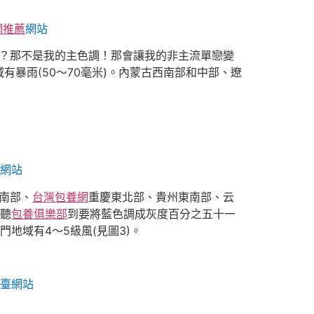
網推薦
網站
灰色？那不是我的主色調！那會讓我的非主流單戀變
暴雨(50～70毫米)。內蒙古西南部和中部、遼
臺網站
和南部、
台灣包養網
重慶東北部、貴州東南部、云
瓶聽
包養俱樂部
到要將藍色調成灰度百分之五十一
地域有4～5級風(見圖3)。
象臺網站