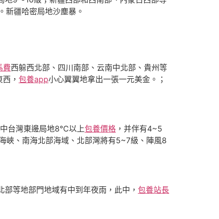
。新疆哈密局地沙塵暴。
馬費
西躲西北部、四川南部、云南中北部、貴州等
東西，
包養app
小心翼翼地拿出一張一元美金。；
古中台灣東邊局地8℃以上
包養價格
，并伴有4~5
海峽、南海北部海域、北部灣將有5~7級、陣風8
北部等地部門地域有中到年夜雨，此中，
包養站長