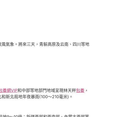
夜風氣象。將來三天，青躲高原及云南、四川等地
包養網VIP
和中部等地部門地域呈現林天秤
包養
，
北局地年夜暴雨(100～210毫米)。
局地9～10級；新疆西部和西南部、內蒙古西部等