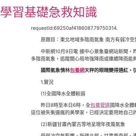
跳
學習基礎急救知識
至
主
要
requestId:69250af4186087.79750314.
內
原題目：東北地域多陰雨氣象 南方有弱冷空
容
中新網10月9日電 據中心景象臺網站新聞
多陰雨氣象，追蹤關心局地強降雨或連續降雨能
國際氣象情林
包養網
天秤的眼睛變得通紅，
1.實況
(1)全國降水全體較弱
昨日8時至本日6時，全
包養管道
國降水全體
這位被失衡逼瘋的美學家，已經決定要用她自己的
(2)新疆甘肅內蒙古等地呈現年夜風氣象
受弱冷空氣影響，新疆北部、甘肅東南部、