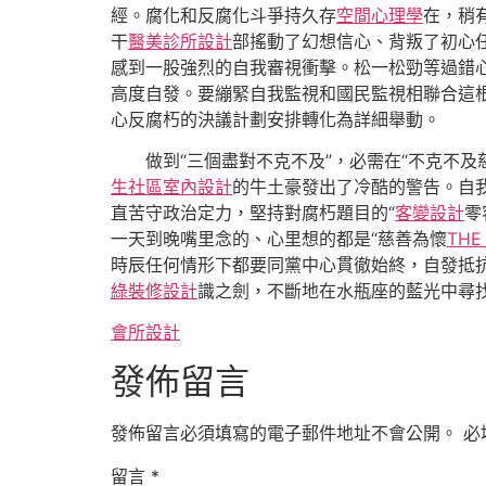
經。腐化和反腐化斗爭持久存
空間心理學
在，稍
干
醫美診所設計
部搖動了幻想信心、背叛了初心
感到一股強烈的自我審視衝擊。松一松勁等過錯
高度自發。要繃緊自我監視和國民監視相聯合這根
心反腐朽的決議計劃安排轉化為詳細舉動。
做到“三個盡對不克不及”，必需在“不克不
生社區室內設計
的牛土豪發出了冷酷的警告。自
直苦守政治定力，堅持對腐朽題目的“
客變設計
零
一天到晚嘴里念的、心里想的都是“慈善為懷
THE
時辰任何情形下都要同黨中心貫徹始終，自發抵抗搞
綠裝修設計
識之劍，不斷地在水瓶座的藍光中尋找
會所設計
發佈留言
發佈留言必須填寫的電子郵件地址不會公開。
必
留言
*