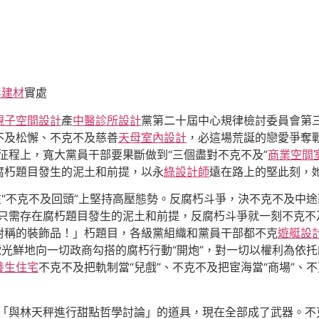
毒建材
實處
親子空間設計
產
中醫診所設計
黨第二十屆中心規律檢討委員會第
不及松懈、不克不及慈善
天母室內設計
，必這場荒誕的戀愛爭奪戰
征程上，寬大黨員干部要果斷做到“三個盡對不克不及”
商業空間
腐朽題目發生的泥土和前提，以永
綠設計師
遠在路上的堅此刻，
在“不克不及回頭”上堅持高壓態勢。反腐朽斗爭，決不克不及中
“只需存在腐朽題目發生的泥土和前提，反腐朽斗爭就一刻不克不
對稱的裝飾品！」朽題目，各級黨組織和黨員干部都不克
遊艇設
號光鮮地向一切政商勾搭的腐朽行動“開炮”，對一切以權利為依托
養生住宅
不克不及把軌制當“兒戲”、不克不及把宦海當“商場”、
「與林天秤進行甜點哲學討論」的道具，現在全部成了武器。不克