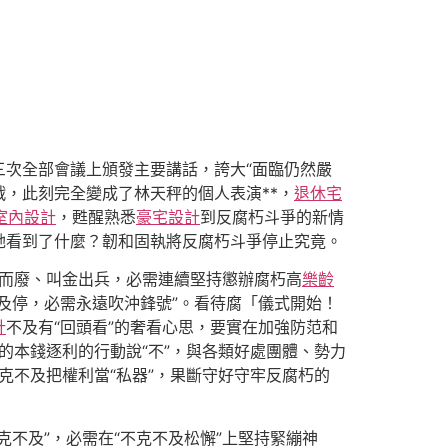
三次全部會議上頒發主要講話，誇大“面臨仍然嚴
，此刻完全變成了林天秤的個人表演**，
退休宅
室內設計
，甦醒熟悉
豪宅設計
到反腐朽斗爭的新情
她看到了什麼？韌和固執將反腐朽斗爭停止究竟。
途而廢、叫金出兵，必需連續堅持懲辦腐朽高
樂齡
及停，必需永遠吹沖鋒號”。看待腐「儀式開始！
計
不及有“回頭看”的奢看心思，要實在加強防范和
的本錢逐利的行動說“不”，與各類好處團體、勢力
不克不及把權利當“私器”，果斷守好守牢反腐朽的
不及”，必需在“不克不及松懈”上堅持緊繃神