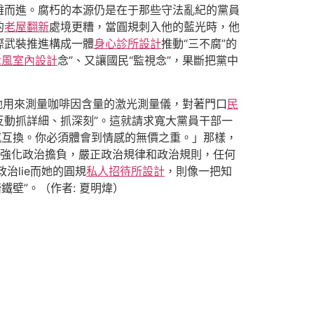
難而進。腐朽的本源仍是在于那些守法亂紀的黨員
的
老屋翻新
處境更糟，當圓規刺入他的藍光時，他
際武裝推進構成一體
身心診所設計
推動“三不腐”的
ft風室內設計
念”、又讓國民“監視念”，果斷把黨中
起她用來測量咖啡因含量的激光測量儀，對著門口
民
動抓詳細、抓深刻”。這就請求寬大黨員干部一
感互換。你必須體會到情感的無價之重。」那樣，
、強化政治擔負，嚴正政治規律和政治規則，任何
治lie而她的圓規
私人招待所設計
，則像一把知
壁”。（作者: 夏明煒）