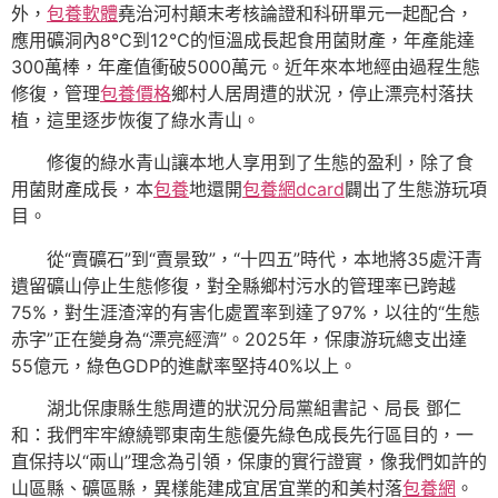
外，
包養軟體
堯治河村顛末考核論證和科研單元一起配合，
應用礦洞內8℃到12℃的恒溫成長起食用菌財產，年產能達
300萬棒，年產值衝破5000萬元。近年來本地經由過程生態
修復，管理
包養價格
鄉村人居周遭的狀況，停止漂亮村落扶
植，這里逐步恢復了綠水青山。
修復的綠水青山讓本地人享用到了生態的盈利，除了食
用菌財產成長，本
包養
地還開
包養網dcard
闢出了生態游玩項
目。
從“賣礦石”到“賣景致”，“十四五”時代，本地將35處汗青
遺留礦山停止生態修復，對全縣鄉村污水的管理率已跨越
75%，對生涯渣滓的有害化處置率到達了97%，以往的“生態
赤字”正在變身為“漂亮經濟”。2025年，保康游玩總支出達
55億元，綠色GDP的進獻率堅持40%以上。
湖北保康縣生態周遭的狀況分局黨組書記、局長 鄧仁
和：我們牢牢繚繞鄂東南生態優先綠色成長先行區目的，一
直保持以“兩山”理念為引領，保康的實行證實，像我們如許的
山區縣、礦區縣，異樣能建成宜居宜業的和美村落
包養網
。