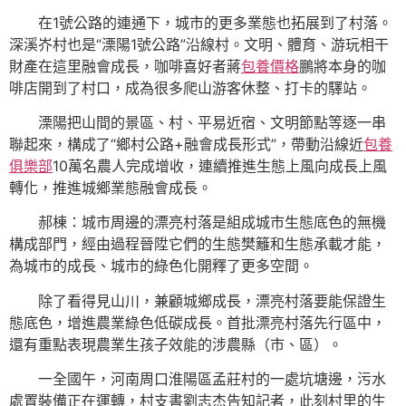
在1號公路的連通下，城市的更多業態也拓展到了村落。
深溪岕村也是“溧陽1號公路”沿線村。文明、體育、游玩相干
財產在這里融會成長，咖啡喜好者蔣
包養價格
鵬將本身的咖
啡店開到了村口，成為很多爬山游客休整、打卡的驛站。
溧陽把山間的景區、村、平易近宿、文明節點等逐一串
聯起來，構成了“鄉村公路+融會成長形式”，帶動沿線近
包養
俱樂部
10萬名農人完成增收，連續推進生態上風向成長上風
轉化，推進城鄉業態融會成長。
郝棟：城市周邊的漂亮村落是組成城市生態底色的無機
構成部門，經由過程晉陞它們的生態樊籬和生態承載才能，
為城市的成長、城市的綠色化開釋了更多空間。
除了看得見山川，兼顧城鄉成長，漂亮村落要能保證生
態底色，增進農業綠色低碳成長。首批漂亮村落先行區中，
還有重點表現農業生孩子效能的涉農縣（市、區）。
一全國午，河南周口淮陽區孟莊村的一處坑塘邊，污水
處置裝備正在運轉，村支書劉志杰告知記者，此刻村里的生