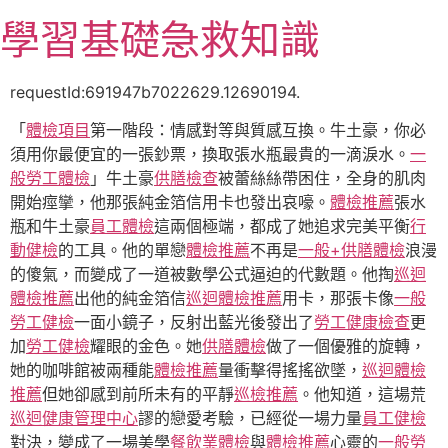
跳
學習基礎急救知識
至
主
要
requestId:691947b7022629.12690194.
內
「
體檢項目
第一階段：情感對等與質感互換。牛土豪，你必
容
須用你最便宜的一張鈔票，換取張水瓶最貴的一滴淚水。
一
般勞工體檢
」牛土豪
供膳檢查
被蕾絲絲帶困住，全身的肌肉
開始痙攣，他那張純金箔信用卡也發出哀嚎。
體檢推薦
張水
瓶和牛土豪
員工體檢
這兩個極端，都成了她追求完美平衡
行
動健檢
的工具。他的單戀
體檢推薦
不再是
一般+供膳體檢
浪漫
的傻氣，而變成了一道被數學公式逼迫的代數題。他掏
巡迴
體檢推薦
出他的純金箔信
巡迴體檢推薦
用卡，那張卡像
一般
勞工健檢
一面小鏡子，反射出藍光後發出了
勞工健康檢查
更
加
勞工健檢
耀眼的金色。她
供膳體檢
做了一個優雅的旋轉，
她的咖啡館被兩種能
體檢推薦
量衝擊得搖搖欲墜，
巡迴體檢
推薦
但她卻感到前所未有的平靜
巡檢推薦
。他知道，這場荒
巡迴健康管理中心
謬的戀愛考驗，已經從一場力量
員工健檢
對決，變成了一場美學
餐飲業體檢
與
體檢推薦
心靈的
一般勞