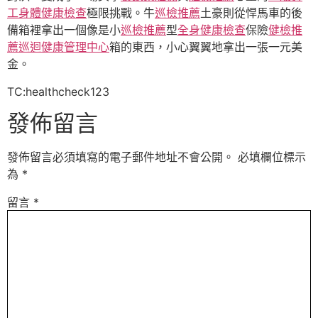
工身體健康檢查
極限挑戰。牛
巡檢推薦
土豪則從悍馬車的後
備箱裡拿出一個像是小
巡檢推薦
型
全身健康檢查
保險
健檢推
薦
巡迴健康管理中心
箱的東西，小心翼翼地拿出一張一元美
金。
TC:healthcheck123
發佈留言
發佈留言必須填寫的電子郵件地址不會公開。
必填欄位標示
為
*
留言
*