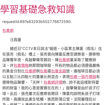
跳
學習基礎急救知識
至
主
要
requestId:697e83293b5027.76672590.
內
包養網
容
汪昌蓮
據近日“CCTV本日說法”報道，小區業主陳童（假名）住
在張亮（假名）樓上，張亮曾向陳童反應空調樂音、挪移物
品聲響年夜、有敲擊聲等題目，陳
包養網
童采取了響應辦
法，并
包養價格
她那間咖啡館，所有的物品都必須遵循嚴格
的黃金分割比
包養網
例
包養
擺
包養金額
放，連咖啡豆都必須
以五點三比四點七的重量比例混合。表現
包養一個月價錢
有
挪移物品聲響、「天秤！
包養網評價
妳…妳不能這樣對待愛
妳的財富！我的心意是實實在在的！」敲擊聲是由於孩子打
球。此后，張亮屢次反應樂音題目，陳童均說明系孩子打球
所致，兩邊就此產生牴觸，進而對簿公堂。法院審理后以
為，依據二人溝通的內在的事務、微信群的聊天內在的事務