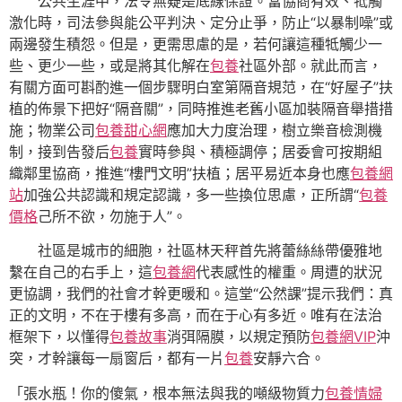
公共生涯中，法令無疑是底線保證。當協商有效、牴觸
激化時，司法參與能公平判決、定分止爭，防止“以暴制噪”或
兩邊發生積怨。但是，更需思慮的是，若何讓這種牴觸少一
些、更少一些，或是將其化解在
包養
社區外部。就此而言，
有關方面可斟酌進一個步驟明白室第隔音規范，在“好屋子”扶
植的佈景下把好“隔音關”，同時推進老舊小區加裝隔音舉措措
施；物業公司
包養甜心網
應加大力度治理，樹立樂音檢測機
制，接到告發后
包養
實時參與、積極調停；居委會可按期組
織鄰里協商，推進“樓門文明”扶植；居平易近本身也應
包養網
站
加強公共認識和規定認識，多一些換位思慮，正所謂“
包養
價格
己所不欲，勿施于人”。
社區是城市的細胞，社區林天秤首先將蕾絲絲帶優雅地
繫在自己的右手上，這
包養網
代表感性的權重。周遭的狀況
更協調，我們的社會才幹更暖和。這堂“公然課”提示我們：真
正的文明，不在于樓有多高，而在于心有多近。唯有在法治
框架下，以懂得
包養故事
消弭隔膜，以規定預防
包養網VIP
沖
突，才幹讓每一扇窗后，都有一片
包養
安靜六合。
「張水瓶！你的傻氣，根本無法與我的噸級物質力
包養情婦