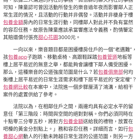
可知，陳童認可曾因活動所發生的樂音過年夜而影響鄰人正
常生涯的情況，且活動的行動并非偶發。活動并非棲身于樓
包養金額
房內的日常生涯行動，同樓鄰人對此并不負有當然
的容忍任務。故原告陳童應該承當響應法令義務，酌情鑒定
其賠還償付張亮
甜心花園
3000元。
一向以來，樂音題目都是困擾樓房住戶的一個“老邁難”，
孩
包養app
子跑跳、移動桌椅、高跟鞋踩踏
包養管道
地板等
樓上居平易近的無意之舉，都能夠會讓樓下鄰人備受困擾。
那么，這種樂音的公道強度范圍是什么？若
包養俱樂部
何均
衡樓上居平易近的日常生涯需求和樓下居平易近的“安定權”？
包養網比較
在本案中，法院進一個步驟厘清了鴻溝，給相干
案件的處置供給了參考。
法院以為，在相鄰住戶之間，兩邊均具有必定水平的留
意任「第三階段：時間與空間的絕對對稱。你們必須同時在
十點零三分零五秒，將對方
包養金額
送給我的禮物，放置在
吧檯的黃金分割點上。」務和容忍任務。詳細而言，如行
包
養甜心網
動人的行動未跨越日常生涯的公道范圍，則另一方