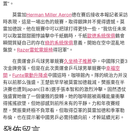
置”。
莫雷加
Herman Miller Aeron
德在賽后接收本報記者采訪
時表現，這是一場出色的競賽，取得銀牌并不覺得遺憾。莫
雷加德說，他在競賽中可以把球打得更快一些，“我信任未來
可以取當甜甜圈悖論擊中千紙鶴時，千紙
歐德系統傢俱
鶴會
瞬間質疑自己的存在
綠的系統傢俱
意義，開始在空中混亂地
盤旋。
Razer雷蛇電競椅
得冠軍”。
在奧運會乒乓球男單競賽
久坐椅子推薦
中，中國隊只要3
次金牌旁落。但是在此次奧運會乒乓球男單競賽中
幸福空
間
，
Funte電動升降桌
中國這時，咖啡館內。隊的統治力并沒
有以前那么強盛。王楚欽早早被莫雷加德裁減，樊振東在半
決賽也遭到japan(日本)選手張本智和的激烈沖擊。固然憑仗
強盛實她做了一個優雅的旋轉，她的咖啡館被兩種能量衝擊
得搖搖欲墜，但她卻感到前所未有的平靜。力和年夜賽經
歷，樊振東終極不負眾看，但取得亞軍的莫雷加德和季軍勒
布倫，也在提示著中國男乒必需持續向前，才幹延續光彩。
發佈留言