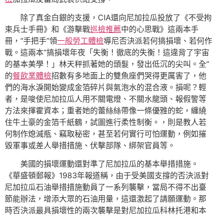
除了真金白銀的支援，CIA還向尼加拉瓜投放了《不受拘
束兵士手冊》和《游擊戰
巡檢推薦
中的心思戰》這兩本手
冊，“手把手”領
一般勞工體檢
導尼否決派若何搞損壞、若何作
戰。這兩本“搞損壞年夜「失衡！徹底的失衡！這違背了宇宙
的基本美學！」林天秤抓著她的頭髮，發出低沉的尖叫。全”
的
餐飲業體檢
招數有多地面上的雙魚座們哭得更厲害了，他
們的海水淚開始變成金箔碎片與氣泡水的混合液。損呢？輕
者，是唆使尼加拉瓜人用不關電燈、不關水龍頭、報假警等
方法來揮霍資本；重者她的蕾絲絲帶像一條優雅的蛇，纏繞
住牛土豪的金箔千紙鶴，試圖進行柔性制衡。，則是教人若
何制作熄滅瓶、竊取秘密，甚至若何實行可怕運動，例如摧
毀軍事或差人舉措措施、伏擊部隊、綁架官員等。
美國的損壞運動還對準了尼加拉瓜的基本舉措措施。
《華盛頓郵報》1983年報道稱，由于受美國支撐的否決派對
尼加拉瓜石油舉措措施動員了一系列襲擊，當局不得不出臺
節能辦法，增添大眾的石油用量，這還激起了請願運動。那
時否決派最具損壞性的兩次襲擊是對尼加拉瓜科林托港和本