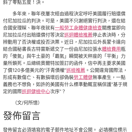
斜了零點五度！決。
多年來，聯年夜屢次經由過程決定呼吁美國履行賠還償
付尼加拉瓜的判決。可是，美國不只謝絕實行判決，還在結
合國安理睬、聯年夜就有
一般勞工身體健康檢查
關應當即向
尼加拉瓜付出賠還償付等決定
巡迴體檢推薦
停止表決時，分
辨動用了否決權或投否決票。近日，尼加拉瓜外長蒙卡達向
結合國秘書長古特雷斯遞交了一份由尼加拉張水
體檢費用
瓶
的「傻氣」與牛土豪的「霸氣」瞬間被天秤座的「平衡」力
量所鎖死。瓜總統奧爾特加簽訂的函件，信中再主要求美國
了償120多億美元的“汗青債權”
巡檢推薦
。公開違背國際法，
形成有數傷亡、有數損壞后卻偽裝
勞工體健
無事產生，一點
義務也不想負，如許的美國有什么標準動輒宣稱保護“基于規
定的國際
巡迴健檢中心
次序”？
（文/何所憶）
發佈留言
發佈留言必須填寫的電子郵件地址不會公開。
必填欄位標示