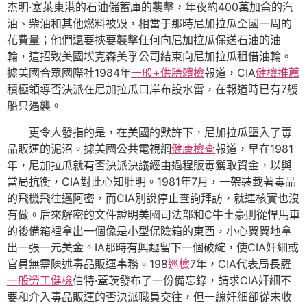
杰明·塞萊東港的石油儲蓄庫的襲擊，年夜約400萬加侖的汽
油、柴油和其他燃料被毀，相當于那時尼加拉瓜全國一周的
花費量；他們還要挾要襲擊任何向尼加拉瓜保送石油的油
輪，這招致美國埃克森美孚公司結束向尼加拉瓜租借油輪。
據美國合眾國際社1984年
一般+供膳體檢
報道，CIA
健檢推薦
積極領導否決派在尼加拉瓜口岸布設水雷，在報道時已有7艘
船只遇襲。
更令人發指的是，在美國的默許下，尼加拉瓜墮入了毒
品販運的泥沼。據美國公共電視網
健康檢查
報道，早在1981
年，尼加拉瓜就有否決派決議經由過程販毒獲取資金，以與
當局抗衡，CIA對此心知肚明。1981年7月，一架裝載著毒品
的飛機飛往邁阿密，而CIA別說停止查詢拜訪，就連核實也沒
有做。后來解密的文件證明美國司法部和C牛土豪則從悍馬車
的後備箱裡拿出一個像是小型保險箱的東西，小心翼翼地拿
出一張一元美金。IA那時有興趣留下一個破綻，使CIA奸細或
官員無需陳述毒品販運事務。198
巡檢
7年，CIA代表局長羅
一般勞工健檢
伯特·蓋茨發布了一份備忘錄，請求CIA奸細不
要和介入毒品販運的否決派職員交往，但一線奸細卻從未收