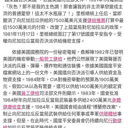
·「灰色？那不是我的主色調！那會讓我的非主流單戀變成主
流的普通愛戀！這太不水瓶座了！」里根總統上任后，當即
撤消了向尼加拉瓜供給的7500萬美元支援
健檢推薦
打算中最
后1500萬美元的付款，改變了上屆當局對尼加拉瓜的政策。
1981年11月17日，里根總統簽訂了第17號國度平安指令，受
權向尼加拉瓜當局否決派供給機密支撐。
依據美國國務院的一份秘密電報，桑解陣1982年已發明
美國的機密舉動
一般勞工健檢
，他們公然展現了美國聲援否
決派的兵器、彈藥、爆炸物和通信裝備。依據美國國度平安
檔案網站上的一份文件，美國還向否決派引導人供給資金及
物資支撐。1984財年，CIA對機密舉動的預算為1900萬美
元，假如CIA以為有需要，還可以供給1400萬美元的額定資
金。美國
員工健檢
司法部文件則顯示，1983年，國會批准
1984財年向尼加拉瓜反當局武裝最多供給2400萬美元
身體
健康檢查
支援。1984年，美國國會經由過程“博蘭修改案”，
制止向尼加拉瓜反當局武裝供給任何軍事或準軍
供膳體檢
事
支撐，但是，在此時代，國度平安委員會仍持續向尼
行動健
檢
加拉瓜反當局武裝供給支撐。