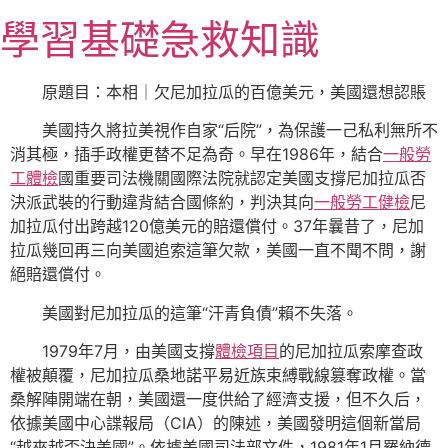
跳
學習基礎急救知識
至
主
要
原題目：本相｜欠尼加拉瓜的百億美元，美國還想認賬
內
美國持久將拉美視作自家“后院”，為保護一己私利無所不
容
消其極，插手政權更替不足為奇。早在1986年，結合
一般勞
工體檢
國重要司法機關國際法院就認定美國支撐尼加拉瓜否
決派武裝的行動違背結合國條約，判決其向
一般勞工健檢
尼
加拉瓜付出跨越120億美元的賠還償付。37年曩昔了，尼加
拉瓜幾回再三向美國追索這筆欠款，美國一直不聞不問，謝
絕賠還償付。
美國對尼加拉瓜的這筆“汗青負債”賴不失落。
1979年7月，由美國支撐
體檢項目
的尼加拉瓜索摩查政
權被顛覆，尼加拉瓜桑地諾平易近族束縛戰線篡奪政權。當
桑解陣開端在朝，美國還一度供給了經濟支援，但不久后，
依據美國中心諜報局（CIA）的陳述，美國發明這個新當局
“越來越否決美國”。依據美國司法部文件，1981年1月羅納德