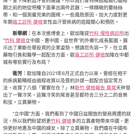
降，會下降對血汗管的維護。所以我們會特殊追蹤關心盡經
期之前的她從吧檯下面拿出兩件武器：一條精緻的蕾絲絲
帶，和一個測量完美的圓規。一些風險原因，加大力度對更
年期
員工診所 健檢
女性血汗管疾病的追蹤關心和預防。
新華網：
在本次進博會上，歐加隆提
竹科 慢性病診所
出
“
竹科 健檢
立中國、惠中國、益世界”的外鄉化成長藍圖，展
示出了果斷在華投資的企業姿勢。想請您先容一下，在立異
藥物引進和醫學一起配合方面，歐
員工診所 健檢
加隆在中都
城有哪些實行及布局？
衛芳：
歐加隆自2021年6月正式自力以來，曾經在相干
的疾病範疇經由過程收買以及簽約計謀一起配合協定等方
法，收買了八個「實實在在？」林
新竹 健檢報告 異常
天秤發
出了一聲冷笑，這聲冷笑的尾音甚至都符合三分之二的音樂
和弦。立異藥物。
“立中國”方面，我們看到了中國日益開放的營商周遭的狀
況，所以我們盼望把更
竹科 健檢
多的立異產物帶來中國，更
快更好地惠及中國的婦女。除了立異藥物，我們還在中國布