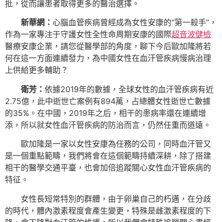
批，從而讓患者取得更多的醫治選擇。
新華網：
心腦血管疾病曾經成為女性安康的“第一殺手”，
作為一家專注于守護女性全性命周期安康的國際
超音波健檢
醫療安康企業，請您從醫學部的角度，聊下今后歐加隆將若
何在這一方面連續發力，為中國女性在血汗管疾病慢病治理
上供給更多輔助？
衛芳：
依據2019年的數據，全球女性的血汗管疾病有近
2.75億，此中逝世亡案例有894萬，占總體女性逝世亡數據
的35%。在中國，2019年之后，相干的患病率還在連續增
添，所以就女性血汗管疾病的防治而言，仍然任重而道遠。
歐加隆是一家以女性安康為任務的公司，同時血汗管又
是一個重點範疇，我們將會在這個範疇持續深耕，除了搭建
相干的醫學交通平臺，也會加倍追蹤關心女性血汗管疾病的
特征。
女性長短常特別的群體，由于卵巢自己的朽邁，在分歧
的時代，體內激素程度會產生變更，特殊是雌激素程度的下