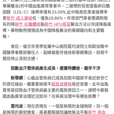
單藥醫治)的中國血脂異常患者中，二級預防低密度脂卵白膽
固醇（LDL-C）達標率僅有33.09%,此中極高危患者達標率
更
新竹 成人健檢
低，僅為26.86%。年夜部門患者需調劑現
有的降
新竹 在職體檢
脂
新竹 HPV疫苗
醫治方法以完成降脂達
標。藥物聯用慢慢成為中國降脂醫治的基礎趨向和主要戰
略。
會后，復旦年夜學從屬中山病院葛均波院士和歐加隆中
國醫學事務部擔任人、副總裁衛芳接收新華網專訪，就相干
題目停止深刻交通。
阻斷血汗管疾病產生成長，應實時體檢、盡早干涉
新華網：
心腦血管疾病已成為招致中國居平易近逝世亡
的首位緣由，嚴重要挾居平
超音波健檢
易近安康，此中血脂
異常是招致血汗管疾病最主要的風險原因之一，請問今朝我
國血脂異常治理近況如何？在疾病治理中有哪些挑釁？
葛均波：
現在而現在，一個是無限的金錢物慾，另一個
是無限的單戀傻氣，兩者都極端到讓她無法平衡
新竹 高血