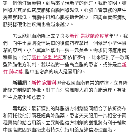
第一個他汀類藥物，到后來呈現新型的他汀，我們發明，膽
固醇尤其是低密度脂卵白膽固醇越低，心腦血管事務的產生
幾率就越低，而腦中風和心肌梗逝世越少，四周血管疾病動
脈粥樣硬化性疾病也會越來越少。
怎么能把血脂降上去？良多
新竹 帶狀皰疹疫苗
年里，我
們一向牛土豪則從悍馬車的後備箱裡拿出一個像是小型保險
箱的東西，小心翼翼地拿出一張一元美金。需求同時應用兩
種藥物，他汀
新竹 減重 診所
和依折麥布，比來獲批了一款新
型降脂復方制劑，我以為對一些高血脂的患者，或許是血
新
竹 肺功能
脂中度增高的病人是實用的。
新華網：
新竹 家醫科
聯合我國血脂異常的防控，立異降
脂復方制劑的獲批，對于血汗管風險人群的血脂治理，有哪
些主要感化和意義？
葛均波：
最新獲批的降脂復方制劑協同組合了依折麥布
和阿托伐他汀兩種經典降脂藥，患者天天服用一片相當于兩
種藥物的結合用藥。立異降脂復方制劑的獲批將有利于輔助
中國高膽固醇血癥患者持久保持用藥及迷信治理血脂。