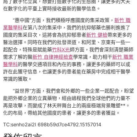
局了數字化立異，想要打造數字化的生態圈，讓更多的大夫
在數字化的平臺上實時接收最新的醫學信息。
“惠中國”方面，我們積極呼應國度的集采政策，
新竹 職
業醫學科
在第八次的集采中，我們的抗抑郁藥也勝利進進了
國度的集采目次，這將會為抗抑郁患者
新竹 健檢
帶來更多的
醫治選擇。同時在我們的批發渠道，和阿里、京東有一些一
起配合，特殊是賦能藥
竹科X光
師方面，我們會深刻清楚藥師
需求了解的醫
新竹 自律神經檢查
學常識，助力相干
新竹 職業
醫學科
的醫學交通項目和內在的事務，讓更多的藥師可以或
許在此獲守信息，也讓更多的患者能在藥房中完成相干醫學
常識的獲取。
“益世界”方面，我們會和外鄉的一些企業一起配合，盼望
能把外鄉企業的立異藥物，經由過程我們全球他們的力量不
再是攻擊，而變成了林天秤舞台上的兩座極端背景雕塑**。
化的布局，帶給其他國度的患者，讓更多的患者獲益。
TC:senho2ai2l 698b59d7ce4792.15157014