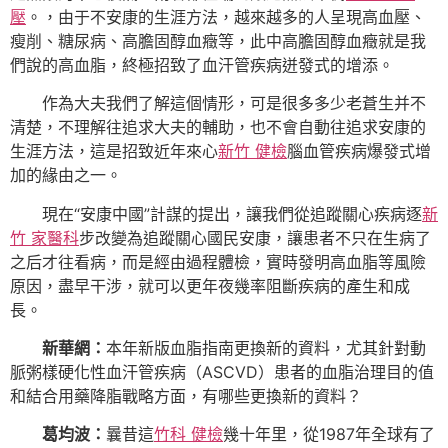
壓
。，由于不安康的生涯方法，越來越多的人呈現高血壓、
瘦削、糖尿病、高膽固醇血癥等，此中高膽固醇血癥就是我
們說的高血脂，終極招致了血汗管疾病迸發式的增添。
作為大夫我們了解這個情形，可是很多多少老蒼生并不
清楚，不理解往追求大夫的輔助，也不會自動往追求安康的
生涯方法，這是招致近年來心
新竹 健檢
腦血管疾病爆發式增
加的緣由之一。
現在“安康中國”計謀的提出，讓我們從追蹤關心疾病逐
新
竹 家醫科
步改變為追蹤關心國民安康，讓患者不只在生病了
之后才往看病，而是經由過程體檢，實時發明高血脂等風險
原因，盡早干涉，就可以更年夜幾率阻斷疾病的產生和成
長。
新華網：
本年新版血脂指南更換新的資料，尤其針對動
脈粥樣硬化性血汗管疾病（ASCVD）患者的血脂治理目的值
和結合用藥降脂戰略方面，有哪些更換新的資料？
葛均波：
曩昔這
竹科 健檢
幾十年里，從1987年全球有了