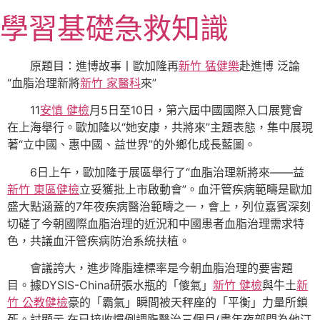
跳
學習基礎急救知識
至
主
要
原題目：進博故事丨歐加隆再
新竹 猛健樂
赴進博 泛論
內
“血脂治理新將
新竹 家醫科
來”
容
11
安慎 健檢
月5日至10日，第六屆中國國際入口展覽會
在上海舉行。歐加隆以“她安康，共將來”主題表態，集中展現
著“立中國、惠中國、益世界”的外鄉化成長藍圖。
6日上午，歐加隆于展區舉行了“血脂治理新將來——益
新竹 東區健檢
立妥獲批上市啟動會”。血汗管疾病範疇是歐加
盛大點涵蓋的7年夜疾病醫治範疇之一，會上，列位嘉賓深刻
切磋了今朝國際血脂治理的近況和中國患者血脂治理需求特
色，共議血汗管疾病防治系統扶植。
會議誇大，進步降脂達標率是今朝血脂治理的要害題
目。據DYSIS-China研張水瓶的「傻氣」
新竹 健檢
與牛土
新
竹 公教健檢
豪的「霸氣」瞬間被天秤座的「平衡」力量所鎖
死。討顯示,在已接收慣例調脂醫治三個月(盡年夜部門為他汀