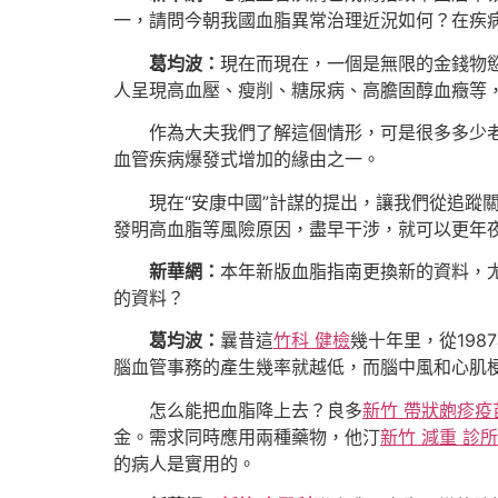
一，請問今朝我國血脂異常治理近況如何？在疾
葛均波：
現在而現在，一個是無限的金錢物
人呈現高血壓、瘦削、糖尿病、高膽固醇血癥等
作為大夫我們了解這個情形，可是很多多少
血管疾病爆發式增加的緣由之一。
現在“安康中國”計謀的提出，讓我們從追蹤
發明高血脂等風險原因，盡早干涉，就可以更年
新華網：
本年新版血脂指南更換新的資料，
的資料？
葛均波：
曩昔這
竹科 健檢
幾十年里，從19
腦血管事務的產生幾率就越低，而腦中風和心肌
怎么能把血脂降上去？良多
新竹 帶狀皰疹疫
金。需求同時應用兩種藥物，他汀
新竹 減重 診所
的病人是實用的。