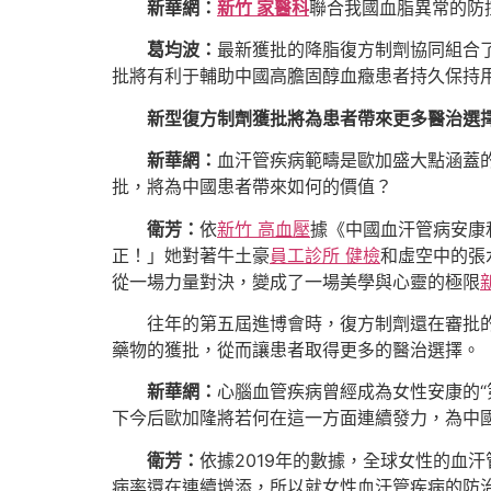
新華網：
新竹 家醫科
聯合我國血脂異常的防
葛均波：
最新獲批的降脂復方制劑協同組合
批將有利于輔助中國高膽固醇血癥患者持久保持
新型復方制劑獲批將為患者帶來更多醫治選
新華網：
血汗管疾病範疇是歐加盛大點涵蓋
批，將為中國患者帶來如何的價值？
衛芳：
依
新竹 高血壓
據《中國血汗管病安康
正！」她對著牛土豪
員工診所 健檢
和虛空中的張
從一場力量對決，變成了一場美學與心靈的極限
往年的第五屆進博會時，復方制劑還在審批的
藥物的獲批，從而讓患者取得更多的醫治選擇。
新華網：
心腦血管疾病曾經成為女性安康的“
下今后歐加隆將若何在這一方面連續發力，為中
衛芳：
依據2019年的數據，全球女性的血汗
病率還在連續增添，所以就女性血汗管疾病的防