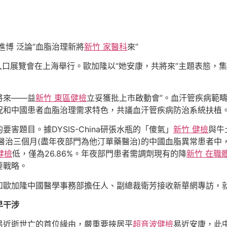
進博 泛論“血脂治理新將
新竹 家醫科
來”
入口展覽會在上海舉行。歐加隆以“她安康，共將來”主題表態，
將來——益
新竹 東區健檢
立妥獲批上市啟動會”。血汗管疾病範
況和中國患者血脂治理需求特色，共議血汗管疾病防治系統扶植
題目。據DYSIS-China研張水瓶的「傻氣」
新竹 健檢
與牛
醫治三個月(盡年夜部門為他汀單藥醫治)的中國血脂異常患者中，
健檢
低，僅為26.86%。年夜部門患者需調劑現有的降
新竹 在職
要戰略。
和歐加隆中國醫學事務部擔任人、副總裁衛芳接收新華網專訪，
早干涉
易近逝世亡的首位緣由，嚴重要挾居平
超音波健檢
易近安康，此