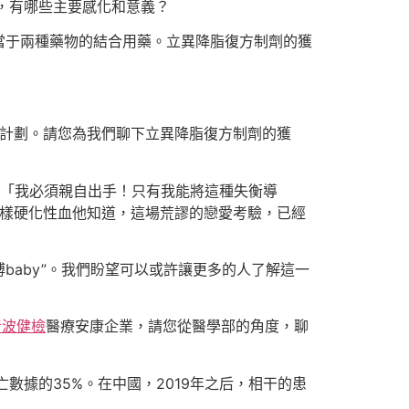
，有哪些主要感化和意義？
當于兩種藥物的結合用藥。立異降脂復方制劑的獲
理計劃。請您為我們聊下立異降脂復方制劑的獲
，「我必須親自出手！只有我能將這種失衡導
粥樣硬化性血他知道，這場荒謬的戀愛考驗，已經
baby”。我們盼望可以或許讓更多的人了解這一
音波健檢
醫療安康企業，請您從醫學部的角度，聊
亡數據的35%。在中國，2019年之后，相干的患