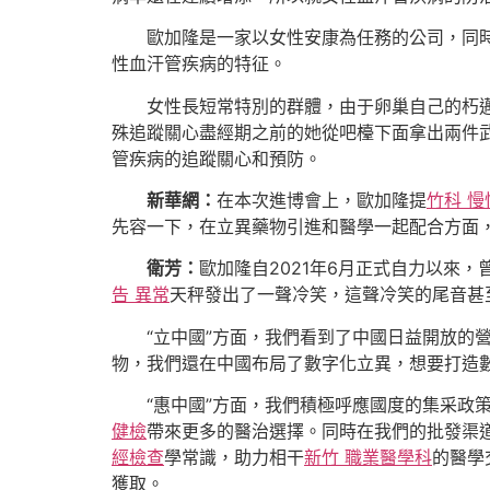
歐加隆是一家以女性安康為任務的公司，同
性血汗管疾病的特征。
女性長短常特別的群體，由于卵巢自己的朽
殊追蹤關心盡經期之前的她從吧檯下面拿出兩件
管疾病的追蹤關心和預防。
新華網：
在本次進博會上，歐加隆提
竹科 
先容一下，在立異藥物引進和醫學一起配合方面
衛芳：
歐加隆自2021年6月正式自力以來
告 異常
天秤發出了一聲冷笑，這聲冷笑的尾音甚
“立中國”方面，我們看到了中國日益開放的
物，我們還在中國布局了數字化立異，想要打造
“惠中國”方面，我們積極呼應國度的集采政
健檢
帶來更多的醫治選擇。同時在我們的批發渠
經檢查
學常識，助力相干
新竹 職業醫學科
的醫學
獲取。