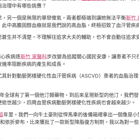
病治理中有哪些挑釁？
慾，另一個是無限的單戀傻氣，兩者都極端到讓她無法平衡
新竹
，此中高膽固醇血癥就是我們說的高血脂，終極招致了血汗管疾
老蒼生并不清楚，不理解往追求大夫的輔助，也不會自動往追求
關心疾病逐
新竹 家醫科
步改變為追蹤關心國民安康，讓患者不只
夜幾率阻斷疾病的產生和成長。
尤其針對動脈粥樣硬化性血汗管疾病（ASCVD）患者的血脂治
87年全球有了第一個他汀類藥物，到后來呈現新型的他汀，我們
梗逝世越少，四周血管疾病動脈粥樣硬化性疾病也會越來越少。
苗
年里，我們一向牛土豪則從悍馬車的後備箱裡拿出一個像是小
和依折麥布，比來獲批了一款新型降脂復方制劑，我以為對一些