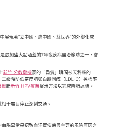
集中展現著“立中國、惠中國、益世界”的外鄉化成
疇是歐加盛大點涵蓋的7年夜疾病醫治範疇之一，會
。
土
新竹 公教健檢
豪的「霸氣」瞬間被天秤座的
二級預防低密度脂卵白膽固醇（LDL-C）達標率
體檢
脂
新竹 HPV疫苗
醫治方法以完成降脂達標。
就相干題目停止深刻交通。
中血脂異常是招致血汗管疾病最主要的風險原因之