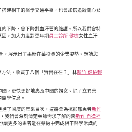
了搭建相干的醫學交通平臺，也會加倍追蹤關心女
度的下降，會下降對血汗管的維護。所以我們會特
原因，加大力度對更年期
員工診所 健檢
女性血汗
藍圖，展示出了果斷在華投資的企業姿勢。想請您
等方法，收買了八個「實實在在？」林
新竹 健檢報
中國，更快更好地惠及中國的婦女。除了立異藥
的醫學信息。
進進了國度的集采目次，這將會為抗抑郁患者
新竹
，我們會深刻清楚藥師需求了解的醫
新竹 自律神
也讓更多的患者能在藥房中完成相干醫學常識的