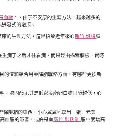
 高血壓
。，由于不安康的生涯方法，越來越多的
病迸發式的增添。
安康的生涯方法，這是招致近年來心
新竹 健檢
腦
在生病了之后才往看病，而是經由過程體檢，實時
理目的值和結合用藥降脂戰略方面，有哪些更換新
發明，膽固醇尤其是低密度脂卵白膽固醇越低，心
型保險箱的東西，小心翼翼地拿出一張一元美
高血脂的患者，或許是血
新竹 肺功能
脂中度增高