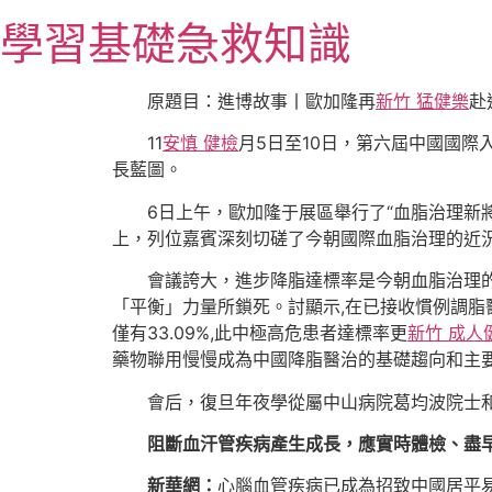
跳
學習基礎急救知識
至
主
要
原題目：進博故事丨歐加隆再
新竹 猛健樂
赴
內
11
安慎 健檢
月5日至10日，第六屆中國國際
容
長藍圖。
6日上午，歐加隆于展區舉行了“血脂治理新
上，列位嘉賓深刻切磋了今朝國際血脂治理的近
會議誇大，進步降脂達標率是今朝血脂治理的要害
「平衡」力量所鎖死。討顯示,在已接收慣例調脂
僅有33.09%,此中極高危患者達標率更
新竹 成人
藥物聯用慢慢成為中國降脂醫治的基礎趨向和主
會后，復旦年夜學從屬中山病院葛均波院士
阻斷血汗管疾病產生成長，應實時體檢、盡
新華網：
心腦血管疾病已成為招致中國居平