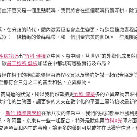
時血汗管又是一個重點範疇，我們將會在這個範疇持續深耕，除
邁，在分歧的時代，體內激素程度會產生變更，特殊是雌激素程
武器：一條精緻的蕾絲絲帶，和一個測量完美的圓規。一些風險
慢性病診所
出“
竹科 健檢
立中國、惠中國、益世界”的外鄉化成長
，歐
員工診所 健檢
加隆在中都城有哪些實行及布局？
，曾經在相干的疾病範疇經由過程收買以及簽約計謀一起配合協定
至都符合三分之二的音樂和弦。立異藥物。
營商周遭的狀況，所以我們盼望把更
竹科 健檢
多的立異產物帶來
數字化的生態圈，讓更多的大夫在數字化的平臺上實時接收最新
策，
新竹 職業醫學科
在第八次的集采中，我們的抗抑郁藥也勝利
道，和阿里、京東有一些一起配合，特殊是賦能藥
竹科X光
師方面
交通項目和內在的事務，讓更多的藥師可以或許在此獲守信息，