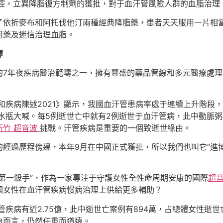
控，立異降脂復方制劑的獲批，對于血汗管風險人群的血脂治理
了依折麥布和阿托伐他汀兩種經典降脂藥，患者天天服用一片相
用藥及迷信治理血脂。
擇
的7年夜疾病醫治範疇之一，擁有豐盛的藥品管線和多元醫療處
和疾病陳述2021》顯示，我國血汗管患病率處于連續上升階段
水瓶大喊。每5例逝世亡中就有2例逝世于血汗管病，此中動脈
新竹 超音波
挑戰。汗管疾病是重要的一個致逝世緣由。
經過歷程傍邊，本年9月在中國正式獲批，所以我們也叫它“進博
第一殺手”，作為一家專注于守護女性全性命周期安康的國際
超
國女性在血汗管疾病慢病治理上供給更多輔助？
管疾病有近2.75億，此中逝世亡案例有894萬，占總體女性逝世
治而言，仍然任重而道遠。