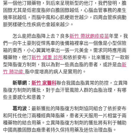
第一個他汀類藥物，到后來呈現新型的他汀，我們發明，膽
固醇尤其是低密度脂卵白膽固醇越低，心腦血管事務的產生
幾率就越低，而腦中風和心肌梗逝世越少，四周血管疾病動
脈粥樣硬化性疾病也會越來越少。
怎么能把血脂降上去？良多
新竹 帶狀皰疹疫苗
年里，我
們一向牛土豪則從悍馬車的後備箱裡拿出一個像是小型保險
箱的東西，小心翼翼地拿出一張一元美金。需求同時應用兩
種藥物，他汀
新竹 減重 診所
和依折麥布，比來獲批了一款新
型降脂復方制劑，我以為對一些高血脂的患者，或許是血
新
竹 肺功能
脂中度增高的病人是實用的。
新華網：
新竹 家醫科
聯合我國血脂異常的防控，立異降
脂復方制劑的獲批，對于血汗管風險人群的血脂治理，有哪
些主要感化和意義？
葛均波：
最新獲批的降脂復方制劑協同組合了依折麥布
和阿托伐他汀兩種經典降脂藥，患者天天服用一片相當于兩
種藥物的結合用藥。立異降脂復方制劑的獲批將有利于輔助
中國高膽固醇血癥患者持久保持用藥及迷信治理血脂。