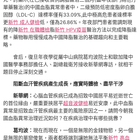
單藥醫治)的中國血脂異常患者中，二級預防低密度脂卵白膽
固醇（LDL-C）達標率僅有33.09%,此中極高危患者達標率
更
新竹 成人健檢
低，僅為26.86%。年夜部門患者需調劑現
有的降
新竹 在職體檢
脂
新竹 HPV疫苗
醫治方法以完成降脂達
標。藥物聯用慢慢成為中國降脂醫治的基礎趨向和主要戰
略。
會后，復旦年夜學從屬中山病院葛均波院士和歐加隆中
國醫學事務部擔任人、副總裁衛芳接收新華網專訪，就相干
題目停止深刻交通。
阻斷血汗管疾病產生成長，應實時體檢、盡早干涉
新華網：
心腦血管疾病已成為招致中國居平易近逝世亡
的首位緣由，嚴重要挾居平
超音波健檢
易近安康，此中血脂
異常是招致血汗管疾病最主要的風險原因之一，請問今朝我
國血脂異常治理近況如何？在疾病治理中有哪些挑釁？
葛均波：
現在而現在，一個是無限的金錢物慾，另一個
是無限的單戀傻氣，兩者都極端到讓她無法平衡
新竹 高血