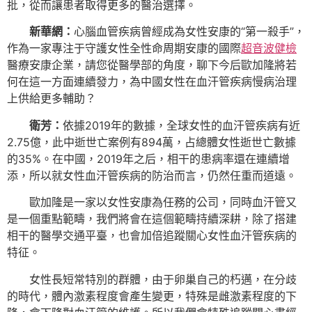
批，從而讓患者取得更多的醫治選擇。
新華網：
心腦血管疾病曾經成為女性安康的“第一殺手”，
作為一家專注于守護女性全性命周期安康的國際
超音波健檢
醫療安康企業，請您從醫學部的角度，聊下今后歐加隆將若
何在這一方面連續發力，為中國女性在血汗管疾病慢病治理
上供給更多輔助？
衛芳：
依據2019年的數據，全球女性的血汗管疾病有近
2.75億，此中逝世亡案例有894萬，占總體女性逝世亡數據
的35%。在中國，2019年之后，相干的患病率還在連續增
添，所以就女性血汗管疾病的防治而言，仍然任重而道遠。
歐加隆是一家以女性安康為任務的公司，同時血汗管又
是一個重點範疇，我們將會在這個範疇持續深耕，除了搭建
相干的醫學交通平臺，也會加倍追蹤關心女性血汗管疾病的
特征。
女性長短常特別的群體，由于卵巢自己的朽邁，在分歧
的時代，體內激素程度會產生變更，特殊是雌激素程度的下