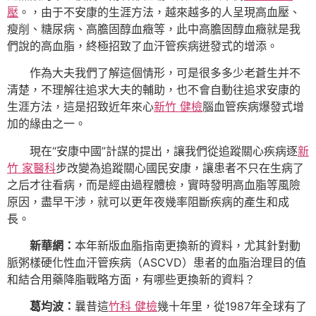
壓
。，由于不安康的生涯方法，越來越多的人呈現高血壓、
瘦削、糖尿病、高膽固醇血癥等，此中高膽固醇血癥就是我
們說的高血脂，終極招致了血汗管疾病迸發式的增添。
作為大夫我們了解這個情形，可是很多多少老蒼生并不
清楚，不理解往追求大夫的輔助，也不會自動往追求安康的
生涯方法，這是招致近年來心
新竹 健檢
腦血管疾病爆發式增
加的緣由之一。
現在“安康中國”計謀的提出，讓我們從追蹤關心疾病逐
新
竹 家醫科
步改變為追蹤關心國民安康，讓患者不只在生病了
之后才往看病，而是經由過程體檢，實時發明高血脂等風險
原因，盡早干涉，就可以更年夜幾率阻斷疾病的產生和成
長。
新華網：
本年新版血脂指南更換新的資料，尤其針對動
脈粥樣硬化性血汗管疾病（ASCVD）患者的血脂治理目的值
和結合用藥降脂戰略方面，有哪些更換新的資料？
葛均波：
曩昔這
竹科 健檢
幾十年里，從1987年全球有了