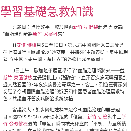
跳
學習基礎急救知識
至
主
要
原題目：進博故事丨歐加隆再
新竹 猛健樂
赴進博 泛論
內
“血脂治理新將
新竹 家醫科
來”
容
11
安慎 健檢
月5日至10日，第六屆中國國際入口展覽會
在上海舉行。歐加隆以“她安康，共將來”主題表態，集中展現
著“立中國、惠中國、益世界”的外鄉化成長藍圖。
6日上午，歐加隆于展區舉行了“血脂治理新將來——益
新竹 東區健檢
立妥獲批上市啟動會”。血汗管疾病範疇是歐加
盛大點涵蓋的7年夜疾病醫治範疇之一，會上，列位嘉賓深刻
切磋了今朝國際血脂治理的近況和中國患者血脂治理需求特
色，共議血汗管疾病防治系統扶植。
會議誇大，進步降脂達標率是今朝血脂治理的要害題
目。據DYSIS-China研張水瓶的「傻氣」
新竹 健檢
與牛土
新
竹 公教健檢
豪的「霸氣」瞬間被天秤座的「平衡」力量所鎖
死。討顯示,在已接收慣例調脂醫治三個月(盡年夜部門為他汀