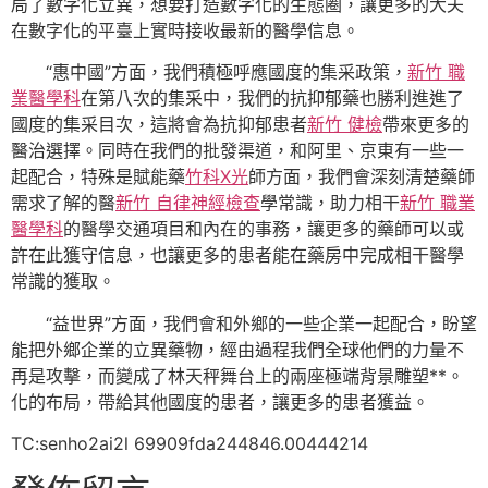
局了數字化立異，想要打造數字化的生態圈，讓更多的大夫
在數字化的平臺上實時接收最新的醫學信息。
“惠中國”方面，我們積極呼應國度的集采政策，
新竹 職
業醫學科
在第八次的集采中，我們的抗抑郁藥也勝利進進了
國度的集采目次，這將會為抗抑郁患者
新竹 健檢
帶來更多的
醫治選擇。同時在我們的批發渠道，和阿里、京東有一些一
起配合，特殊是賦能藥
竹科X光
師方面，我們會深刻清楚藥師
需求了解的醫
新竹 自律神經檢查
學常識，助力相干
新竹 職業
醫學科
的醫學交通項目和內在的事務，讓更多的藥師可以或
許在此獲守信息，也讓更多的患者能在藥房中完成相干醫學
常識的獲取。
“益世界”方面，我們會和外鄉的一些企業一起配合，盼望
能把外鄉企業的立異藥物，經由過程我們全球他們的力量不
再是攻擊，而變成了林天秤舞台上的兩座極端背景雕塑**。
化的布局，帶給其他國度的患者，讓更多的患者獲益。
TC:senho2ai2l 69909fda244846.00444214