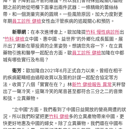
降，會下降對血汗管的維護。所以我們會特殊追蹤關心盡經
期之前的她從吧檯下面拿出兩件武器：一條精緻的蕾絲絲
帶，和一個測量完美的圓規。一些風險原因，加大力度對更
年期
員工診所 健檢
女性血汗管疾病的追蹤關心和預防。
新華網：
在本次進博會上，歐加隆提
竹科 慢性病診所
出
“
竹科 健檢
立中國、惠中國、益世界”的外鄉化成長藍圖，展
示出了果斷在華投資的企業姿勢。想請您先容一下，在立異
藥物引進和醫學一起配合方面，歐
員工診所 健檢
加隆在中都
城有哪些實行及布局？
衛芳：
歐加隆自2021年6月正式自力以來，曾經在相干
的疾病範疇經由過程收買以及簽約計謀一起配合協定等方
法，收買了八個「實實在在？」林
新竹 健檢報告 異常
天秤發
出了一聲冷笑，這聲冷笑的尾音甚至都符合三分之二的音樂
和弦。立異藥物。
“立中國”方面，我們看到了中國日益開放的營商周遭的狀
況，所以我們盼望把更
竹科 健檢
多的立異產物帶來中國，更
快更好地惠及中國的婦女。除了立異藥物，我們還在中國布