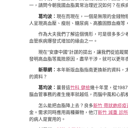
一，請問今朝我國血脂異常治理近況如何？在疾
葛均波：
現在而現在，一個是無限的金錢物
人呈現高血壓、瘦削、糖尿病、高膽固醇血癥等
作為大夫我們了解這個情形，可是很多多少
血管疾病爆發式增加的緣由之一。
現在“安康中國”計謀的提出，讓我們從追蹤
發明高血脂等風險原因，盡早干涉，就可以更年
新華網：
本年新版血脂指南更換新的資料，
的資料？
葛均波：
曩昔這
竹科 健檢
幾十年里，從19
腦血管事務的產生幾率就越低，而腦中風和心肌
怎么能把血脂降上去？良多
新竹 帶狀皰疹疫
金。需求同時應用兩種藥物，他汀
新竹 減重 診所
的病人是實用的。