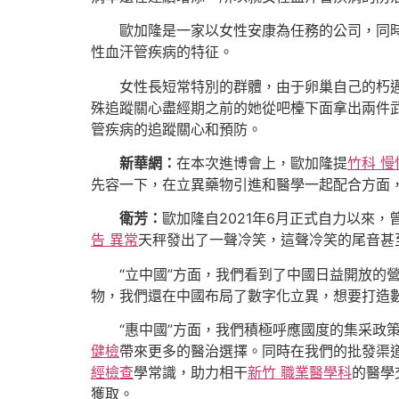
歐加隆是一家以女性安康為任務的公司，同
性血汗管疾病的特征。
女性長短常特別的群體，由于卵巢自己的朽
殊追蹤關心盡經期之前的她從吧檯下面拿出兩件
管疾病的追蹤關心和預防。
新華網：
在本次進博會上，歐加隆提
竹科 
先容一下，在立異藥物引進和醫學一起配合方面
衛芳：
歐加隆自2021年6月正式自力以來
告 異常
天秤發出了一聲冷笑，這聲冷笑的尾音甚
“立中國”方面，我們看到了中國日益開放的
物，我們還在中國布局了數字化立異，想要打造
“惠中國”方面，我們積極呼應國度的集采政
健檢
帶來更多的醫治選擇。同時在我們的批發渠
經檢查
學常識，助力相干
新竹 職業醫學科
的醫學
獲取。