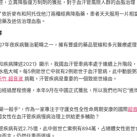
控，立異降脂復方制劑的獲批，對于血汗管風險人群的血脂治理
了依折麥布和阿托伐他汀兩種經典降脂藥，患者天天服用一片相
用藥及迷信治理血脂。
擇
的7年夜疾病醫治範疇之一，擁有豐盛的藥品管線和多元醫療處
和疾病陳述2021》顯示，我國血汗管患病率處于連續上升階段
水瓶大喊。每5例逝世亡中就有2例逝世于血汗管病，此中動脈
新竹 超音波
挑戰。汗管疾病是重要的一個致逝世緣由。
經過歷程傍邊，本年9月在中國正式獲批，所以我們也叫它“進博
第一殺手”，作為一家專注于守護女性全性命周期安康的國際
超
國女性在血汗管疾病慢病治理上供給更多輔助？
管疾病有近2.75億，此中逝世亡案例有894萬，占總體女性逝世
治而言，仍然任重而道遠。