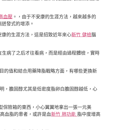
 高血壓
。，由于不安康的生涯方法，越來越多的
病迸發式的增添。
安康的生涯方法，這是招致近年來心
新竹 健檢
腦
在生病了之后才往看病，而是經由過程體檢，實時
理目的值和結合用藥降脂戰略方面，有哪些更換新
發明，膽固醇尤其是低密度脂卵白膽固醇越低，心
型保險箱的東西，小心翼翼地拿出一張一元美
高血脂的患者，或許是血
新竹 肺功能
脂中度增高