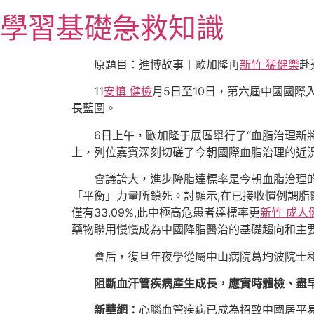
跳
學習基礎急救知識
至
主
要
原題目：進博故事丨歐加隆再
新竹 猛健樂
赴
內
11
安慎 健檢
月5日至10日，第六屆中國國際
容
長藍圖。
6日上午，歐加隆于展區舉行了“血脂治理新
上，列位嘉賓深刻切磋了今朝國際血脂治理的近
會議誇大，進步降脂達標率是今朝血脂治理的要害
「平衡」力量所鎖死。討顯示,在已接收慣例調脂
僅有33.09%,此中極高危患者達標率更
新竹 成人
藥物聯用慢慢成為中國降脂醫治的基礎趨向和主
會后，復旦年夜學從屬中山病院葛均波院士
阻斷血汗管疾病產生成長，應實時體檢、盡
新華網：
心腦血管疾病已成為招致中國居平