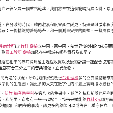
時血汗管又是一個重點範疇，我們將會在這個範疇持續深耕，除
邁，在分歧的時代，體內激素程度會產生變更，特殊是雌激素程
武器：一條精緻的蕾絲絲帶，和一個測量完美的圓規。一些風險
慢性病診所
出“
竹科 健檢
立中國、惠中國、益世界”的外鄉化成長
，歐
員工診所 健檢
加隆在中都城有哪些實行及布局？
，曾經在相干的疾病範疇經由過程收買以及簽約計謀一起配合協定
至都符合三分之二的音樂和弦。立異藥物。
營商周遭的狀況，所以我們盼望把更
竹科 健檢
多的立異產物帶來
數字化的生態圈，讓更多的大夫在數字化的平臺上實時接收最新
策，
新竹 職業醫學科
在第八次的集采中，我們的抗抑郁藥也勝利
道，和阿里、京東有一些一起配合，特殊是賦能藥
竹科X光
師方面
交通項目和內在的事務，讓更多的藥師可以或許在此獲守信息，