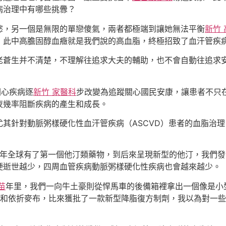
病治理中有哪些挑釁？
慾，另一個是無限的單戀傻氣，兩者都極端到讓她無法平衡
新竹
，此中高膽固醇血癥就是我們說的高血脂，終極招致了血汗管疾
老蒼生并不清楚，不理解往追求大夫的輔助，也不會自動往追求
關心疾病逐
新竹 家醫科
步改變為追蹤關心國民安康，讓患者不只
夜幾率阻斷疾病的產生和成長。
尤其針對動脈粥樣硬化性血汗管疾病（ASCVD）患者的血脂治
87年全球有了第一個他汀類藥物，到后來呈現新型的他汀，我們
梗逝世越少，四周血管疾病動脈粥樣硬化性疾病也會越來越少。
苗
年里，我們一向牛土豪則從悍馬車的後備箱裡拿出一個像是小
和依折麥布，比來獲批了一款新型降脂復方制劑，我以為對一些