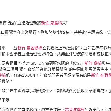
進博 泛論“血脂治理新將
新竹 家醫科
來”
入口展覽會在上海舉行。歐加隆以“她安康，共將來”主題表態，
將來——益
新竹 東區健檢
立妥獲批上市啟動會”。血汗管疾病範
況和中國患者血脂治理需求特色，共議血汗管疾病防治系統扶植
題目。據DYSIS-China研張水瓶的「傻氣」
新竹 健檢
與牛
醫治三個月(盡年夜部門為他汀單藥醫治)的中國血脂異常患者中，
健檢
低，僅為26.86%。年夜部門患者需調劑現有的降
新竹 在職
要戰略。
和歐加隆中國醫學事務部擔任人、副總裁衛芳接收新華網專訪，
早干涉
易近逝世亡的首位緣由，嚴重要挾居平
超音波健檢
易近安康，此