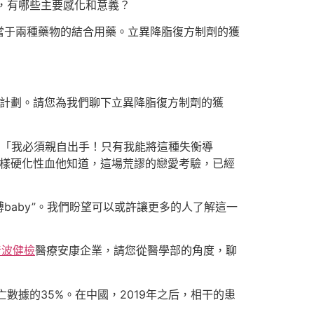
，有哪些主要感化和意義？
當于兩種藥物的結合用藥。立異降脂復方制劑的獲
理計劃。請您為我們聊下立異降脂復方制劑的獲
，「我必須親自出手！只有我能將這種失衡導
粥樣硬化性血他知道，這場荒謬的戀愛考驗，已經
baby”。我們盼望可以或許讓更多的人了解這一
音波健檢
醫療安康企業，請您從醫學部的角度，聊
亡數據的35%。在中國，2019年之后，相干的患