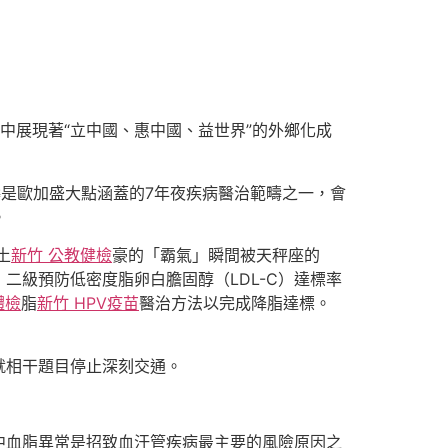
集中展現著“立中國、惠中國、益世界”的外鄉化成
疇是歐加盛大點涵蓋的7年夜疾病醫治範疇之一，會
。
土
新竹 公教健檢
豪的「霸氣」瞬間被天秤座的
二級預防低密度脂卵白膽固醇（LDL-C）達標率
體檢
脂
新竹 HPV疫苗
醫治方法以完成降脂達標。
就相干題目停止深刻交通。
中血脂異常是招致血汗管疾病最主要的風險原因之