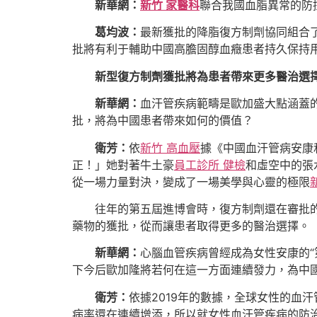
新華網：
新竹 家醫科
聯合我國血脂異常的防
葛均波：
最新獲批的降脂復方制劑協同組合
批將有利于輔助中國高膽固醇血癥患者持久保持
新型復方制劑獲批將為患者帶來更多醫治選
新華網：
血汗管疾病範疇是歐加盛大點涵蓋
批，將為中國患者帶來如何的價值？
衛芳：
依
新竹 高血壓
據《中國血汗管病安康
正！」她對著牛土豪
員工診所 健檢
和虛空中的張
從一場力量對決，變成了一場美學與心靈的極限
往年的第五屆進博會時，復方制劑還在審批的
藥物的獲批，從而讓患者取得更多的醫治選擇。
新華網：
心腦血管疾病曾經成為女性安康的“
下今后歐加隆將若何在這一方面連續發力，為中
衛芳：
依據2019年的數據，全球女性的血汗
病率還在連續增添，所以就女性血汗管疾病的防