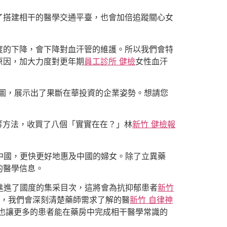
了搭建相干的醫學交通平臺，也會加倍追蹤關心女
度的下降，會下降對血汗管的維護。所以我們會特
原因，加大力度對更年期
員工診所 健檢
女性血汗
藍圖，展示出了果斷在華投資的企業姿勢。想請您
等方法，收買了八個「實實在在？」林
新竹 健檢報
中國，更快更好地惠及中國的婦女。除了立異藥
的醫學信息。
進進了國度的集采目次，這將會為抗抑郁患者
新竹
，我們會深刻清楚藥師需求了解的醫
新竹 自律神
也讓更多的患者能在藥房中完成相干醫學常識的