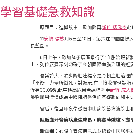
跳
學習基礎急救知識
至
主
要
原題目：進博故事丨歐加隆再
新竹 猛健樂
赴
內
11
安慎 健檢
月5日至10日，第六屆中國國際
容
長藍圖。
6日上午，歐加隆于展區舉行了“血脂治理新
上，列位嘉賓深刻切磋了今朝國際血脂治理的近
會議誇大，進步降脂達標率是今朝血脂治理的要害
「平衡」力量所鎖死。討顯示,在已接收慣例調脂
僅有33.09%,此中極高危患者達標率更
新竹 成人
藥物聯用慢慢成為中國降脂醫治的基礎趨向和主
會后，復旦年夜學從屬中山病院葛均波院士
阻斷血汗管疾病產生成長，應實時體檢、盡
新華網：
心腦血管疾病已成為招致中國居平