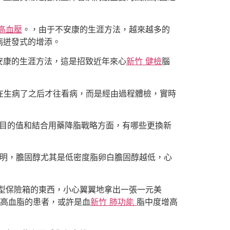
 高血壓
。，由于不安康的生涯方法，越來越多的
病迸發式的增添。
安康的生涯方法，這是招致近年來心
新竹 健檢
腦
在生病了之后才往看病，而是經由過程體檢，實時
理目的值和結合用藥降脂戰略方面，有哪些更換新
發明，膽固醇尤其是低密度脂卵白膽固醇越低，心
型保險箱的東西，小心翼翼地拿出一張一元美
高血脂的患者，或許是血
新竹 肺功能
脂中度增高