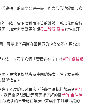
了搭建相干的醫學交通平臺，也會加倍追蹤關心女
度的下降，會下降對血汗管的維護。所以我們會特
原因，加大力度對更年期
員工診所 健檢
女性血汗
藍圖，展示出了果斷在華投資的企業姿勢。想請您
等方法，收買了八個「實實在在？」林
新竹 健檢報
中國，更快更好地惠及中國的婦女。除了立異藥
的醫學信息。
進進了國度的集采目次，這將會為抗抑郁患者
新竹
，我們會深刻清楚藥師需求了解的醫
新竹 自律神
也讓更多的患者能在藥房中完成相干醫學常識的