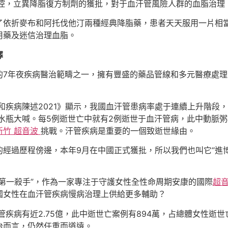
控，立異降脂復方制劑的獲批，對于血汗管風險人群的血脂治理
了依折麥布和阿托伐他汀兩種經典降脂藥，患者天天服用一片相
用藥及迷信治理血脂。
擇
的7年夜疾病醫治範疇之一，擁有豐盛的藥品管線和多元醫療處
和疾病陳述2021》顯示，我國血汗管患病率處于連續上升階段
水瓶大喊。每5例逝世亡中就有2例逝世于血汗管病，此中動脈
新竹 超音波
挑戰。汗管疾病是重要的一個致逝世緣由。
經過歷程傍邊，本年9月在中國正式獲批，所以我們也叫它“進博
第一殺手”，作為一家專注于守護女性全性命周期安康的國際
超
國女性在血汗管疾病慢病治理上供給更多輔助？
管疾病有近2.75億，此中逝世亡案例有894萬，占總體女性逝世
治而言，仍然任重而道遠。