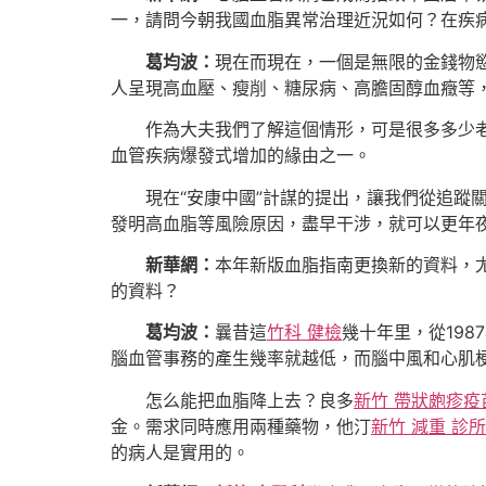
一，請問今朝我國血脂異常治理近況如何？在疾
葛均波：
現在而現在，一個是無限的金錢物
人呈現高血壓、瘦削、糖尿病、高膽固醇血癥等
作為大夫我們了解這個情形，可是很多多少
血管疾病爆發式增加的緣由之一。
現在“安康中國”計謀的提出，讓我們從追蹤
發明高血脂等風險原因，盡早干涉，就可以更年
新華網：
本年新版血脂指南更換新的資料，
的資料？
葛均波：
曩昔這
竹科 健檢
幾十年里，從19
腦血管事務的產生幾率就越低，而腦中風和心肌
怎么能把血脂降上去？良多
新竹 帶狀皰疹疫
金。需求同時應用兩種藥物，他汀
新竹 減重 診所
的病人是實用的。