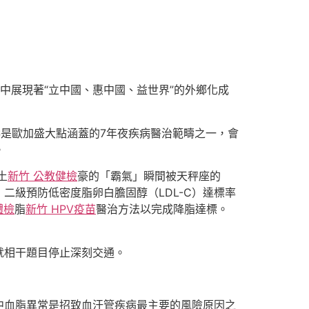
集中展現著“立中國、惠中國、益世界”的外鄉化成
疇是歐加盛大點涵蓋的7年夜疾病醫治範疇之一，會
。
土
新竹 公教健檢
豪的「霸氣」瞬間被天秤座的
二級預防低密度脂卵白膽固醇（LDL-C）達標率
體檢
脂
新竹 HPV疫苗
醫治方法以完成降脂達標。
就相干題目停止深刻交通。
中血脂異常是招致血汗管疾病最主要的風險原因之