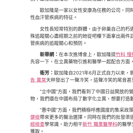
歐加隆是一家以女性安康為任務的公司，同
性血汗管疾病的特征。
女性長短常特別的群體，由于卵巢自己的朽
殊追蹤關心盡經期之前的她從吧檯下面拿出兩件
管疾病的追蹤關心和預防。
新華網：
在本次進博會上，歐加隆提
竹科 
先容一下，在立異藥物引進和醫學一起配合方面
衛芳：
歐加隆自2021年6月正式自力以來
告 異常
天秤發出了一聲冷笑，這聲冷笑的尾音甚
“立中國”方面，我們看到了中國日益開放的
物，我們還在中國布局了數字化立異，想要打造
“惠中國”方面，我們積極呼應國度的集采政
健檢
帶來更多的醫治選擇。同時在我們的批發渠
經檢查
學常識，助力相干
新竹 職業醫學科
的醫學
獲取。