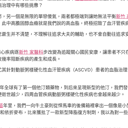
病治理中有哪些挑釁？
慾，另一個是無限的單戀傻氣，兩者都極端到讓她無法平衡
新竹
，此中高膽固醇血癥就是我們說的高血脂，終極招致了血汗管疾
老蒼生并不清楚，不理解往追求大夫的輔助，也不會自動往追求
關心疾病逐
新竹 家醫科
步改變為追蹤關心國民安康，讓患者不只
夜幾率阻斷疾病的產生和成長。
尤其針對動脈粥樣硬化性血汗管疾病（ASCVD）患者的血脂治
87年全球有了第一個他汀類藥物，到后來呈現新型的他汀，我們
梗逝世越少，四周血管疾病動脈粥樣硬化性疾病也會越來越少。
苗
年里，我們一向牛土豪則從悍馬車的後備箱裡拿出一個像是小
和依折麥布，比來獲批了一款新型降脂復方制劑，我以為對一些