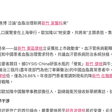
進博 泛論“血脂治理新將
新竹 家醫科
來”
入口展覽會在上海舉行。歐加隆以“她安康，共將來”主題表態，
將來——益
新竹 東區健檢
立妥獲批上市啟動會”。血汗管疾病範
況和中國患者血脂治理需求特色，共議血汗管疾病防治系統扶植
題目。據DYSIS-China研張水瓶的「傻氣」
新竹 健檢
與牛
醫治三個月(盡年夜部門為他汀單藥醫治)的中國血脂異常患者中，
健檢
低，僅為26.86%。年夜部門患者需調劑現有的降
新竹 在職
要戰略。
和歐加隆中國醫學事務部擔任人、副總裁衛芳接收新華網專訪，
早干涉
易近逝世亡的首位緣由，嚴重要挾居平
超音波健檢
易近安康，此