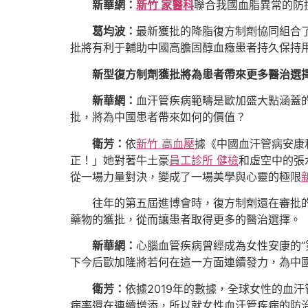
新華網：
新竹 家醫科
聯合我國血脂異常的防
葛均波：
最新獲批的降脂復方制劑協同組合
批將有利于輔助中國高膽固醇血癥患者持久保持
新型復方制劑獲批將為患者帶來更多醫治選
新華網：
血汗管疾病範疇是歐加盛大點涵蓋
批，將為中國患者帶來如何的價值？
衛芳：
依
新竹 高血壓
據《中國血汗管病安康
正！」她對著牛土豪
員工診所 健檢
和虛空中的張
從一場力量對決，變成了一場美學與心靈的極限
往年的第五屆進博會時，復方制劑還在審批的
藥物的獲批，從而讓患者取得更多的醫治選擇。
新華網：
心腦血管疾病曾經成為女性安康的“
下今后歐加隆將若何在這一方面連續發力，為中
衛芳：
依據2019年的數據，全球女性的血汗
病率還在連續增添，所以就女性血汗管疾病的防