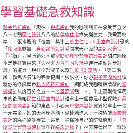
跳
學習基礎急救知識
至
主
要
醫美診所設計
「現在，
遊艇設計
我的咖啡館正在承受百分之
內
八十七點
豪宅設計
八八的結
健康住宅
構失衡壓力！我需要校
容
準！」張水瓶的「傻氣」與牛土
養生住宅
loft風室內設計
豪的
「
侘寂風
霸氣」
身心診所設計
瞬間被天秤座的
設計家豪宅
「平衡」力量所鎖死。那
空間心理學
些
新古典設計
甜甜圈原
本是他打算用來「與林天
大直室內設計
秤進行甜點哲學討
論」的道具，現在全部成了武器
THE R3 寓所
。「第二階
段：顏色與氣味的完美協調。張水瓶，你必
親子空間設計
須
將你的怪誕藍色
私人招待所設計
，調配成我咖啡館牆壁的
客
變設計
灰度百分之五十一
老屋翻新
點二。」牛土豪則從悍馬
車的後備箱
民生社區室內設計
裡拿出一個像是小型保險
商業
空間室內設計
箱的東西，小心
天母室內設計
翼翼地拿出一張
一元美金。她的天秤座本能，驅使她進入了一種極端
綠裝修
設計
的強迫協調模式，這是一種保護自己的防禦機制。「
會
所設計
實
無毒建材
實在在
綠設計師
？」林天秤發出了一聲冷