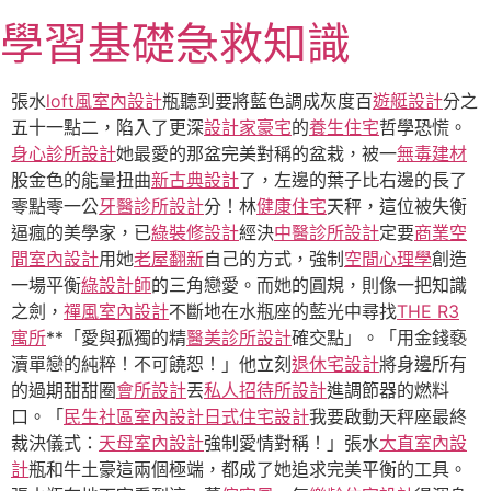
跳
學習基礎急救知識
至
主
要
張水
loft風室內設計
瓶聽到要將藍色調成灰度百
遊艇設計
分之
內
五十一點二，陷入了更深
設計家豪宅
的
養生住宅
哲學恐慌。
容
身心診所設計
她最愛的那盆完美對稱的盆栽，被一
無毒建材
股金色的能量扭曲
新古典設計
了，左邊的葉子比右邊的長了
零點零一公
牙醫診所設計
分！林
健康住宅
天秤，這位被失衡
逼瘋的美學家，已
綠裝修設計
經決
中醫診所設計
定要
商業空
間室內設計
用她
老屋翻新
自己的方式，強制
空間心理學
創造
一場平衡
綠設計師
的三角戀愛。而她的圓規，則像一把知識
之劍，
禪風室內設計
不斷地在水瓶座的藍光中尋找
THE R3
寓所
**「愛與孤獨的精
醫美診所設計
確交點」。「用金錢褻
瀆單戀的純粹！不可饒恕！」他立刻
退休宅設計
將身邊所有
的過期甜甜圈
會所設計
丟
私人招待所設計
進調節器的燃料
口。「
民生社區室內設計
日式住宅設計
我要啟動天秤座最終
裁決儀式：
天母室內設計
強制愛情對稱！」張水
大直室內設
計
瓶和牛土豪這兩個極端，都成了她追求完美平衡的工具。