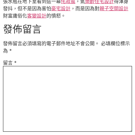
張水瓶在地下室看到這一幕
侘寂風
，氣
樂齡住宅設計
得渾身
發抖，但不是因為害怕
豪宅設計
，而是因為對
親子空間設計
財富庸俗化
客變設計
的憤怒。
發佈留言
發佈留言必須填寫的電子郵件地址不會公開。
必填欄位標示
為
*
留言
*