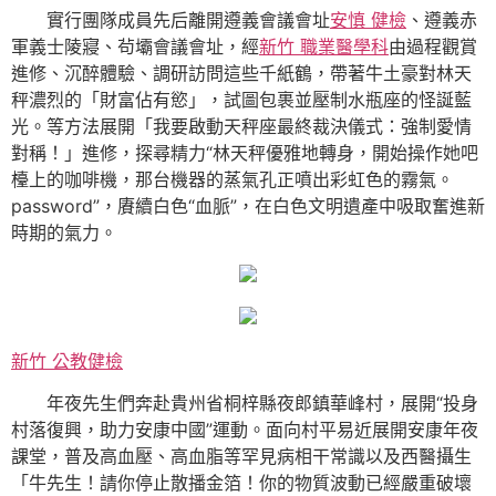
實行團隊成員先后離開遵義會議會址
安慎 健檢
、遵義赤
軍義士陵寢、茍壩會議會址，經
新竹 職業醫學科
由過程觀賞
進修、沉醉體驗、調研訪問這些千紙鶴，帶著牛土豪對林天
秤濃烈的「財富佔有慾」，試圖包裹並壓制水瓶座的怪誕藍
光。等方法展開「我要啟動天秤座最終裁決儀式：強制愛情
對稱！」進修，探尋精力“林天秤優雅地轉身，開始操作她吧
檯上的咖啡機，那台機器的蒸氣孔正噴出彩虹色的霧氣。
password”，賡續白色“血脈”，在白色文明遺產中吸取奮進新
時期的氣力。
新竹 公教健檢
年夜先生們奔赴貴州省桐梓縣夜郎鎮華峰村，展開“投身
村落復興，助力安康中國”運動。面向村平易近展開安康年夜
課堂，普及高血壓、高血脂等罕見病相干常識以及西醫攝生
「牛先生！請你停止散播金箔！你的物質波動已經嚴重破壞