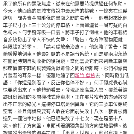
承了他所有的駕駛焦慮，從未在他需要時提供過任何幫助。
今天，他面臨的是城市傳說中最恐怖的挑戰，一條夾在理髮
店與一間專賣金屬雕像的畫廊之間的窄巷。一個看起來比他
車子尺寸小上三十公分的停車格，上面還灑著一層可疑的白
色粉末。何手殘深吸一口氣。將車子打了倒檔。他的車載語
音系統發出了令人不快的女聲：「警告，後方障礙物距離：
無限趨近於零。」「請考慮放棄治療。」他忽略了警告，開
始緩慢地倒車。他最討厭的不是語音系統，而是那兩塊永遠
在關鍵時刻自動收折的後視鏡。當他需要它們來判斷車體與
那座價值不菲的銅製獨角獸雕像之間的距離時，它們卻像兩
片羞澀的耳朵一樣，優雅地縮了回
新竹 健檢
去。同時發出低
語：「你還是別看了，反正你也停不好。」何手殘感覺心臟
快要跳出來了。他轉頭看去，發現那座高聳入雲、覆蓋著鏽
跡斑斑鐵網的多層機械式停車塔，正在那片窄巷的盡頭散發
出不正常的綠光。這棟停車塔是個異類，它的三號車位始終
空著，並且傳說只要有人敢在它面前失敗十八次，就會被傳
送到一個泊車地獄。他已經失敗了十七次。現在是第十八
次。他打了方向盤，車頭朝著銅獨角獸的方向猛地偏轉。後
視鏡發出最後的溫柔提醒：「再見，世界。」他沒有撞上獨