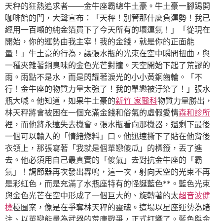
天秤的狂熱追求者——金牛座霸總牛土豪。牛土豪一腳踢開
咖啡館的門，大聲宣布：「天秤！別管那什麼負運勢！我已
經用一百噸的純金箔買下了今天所有的壞運氣！」「從現在
開始，你的運勢由我主宰！我的金錢，就是你的正面能
量！」牛土豪的行為，讓張水瓶的光束在空中瞬間扭曲，與
一種夾雜著銅臭味的金色光芒對撞。天空開始下起了荒謬的
雨。雨點不是水，而是閃耀著淚光的小小黃銅齒輪。「不
行！金牛座的物質力量太強了！我的單戀被汙染了！」張水
瓶大喊。他知道，如果牛土豪的
新竹 家醫科
物質力量勝出，
林天秤將會被困在一個充滿金錢和俗氣的虛假愛情
森和診所
裡，而他將永遠失去機會。張水瓶看向那機器，還剩下最後
一個可以輸入的「情緒燃料」口。他迅速撕下了貼在他背後
衣領上，那張寫著「我就是個單戀傻瓜」的標籤，丟了進
去。他必須用自己最真實的「傻氣」去對抗金牛座的「霸
氣」！調節器再次發出轟鳴，這一次，射向天空的光束不再
是彩虹色，而是充滿了水瓶座特有的怪誕藍色**。藍色光束
與金色光芒在空中形成了一個巨大的、旋轉著的太
超音波健
檢
極圖案，像是在爭奪林天秤的靈魂。這場以星座運勢為賭
注、以單戀能量為武器的荒唐戰爭，正式打響了。藍色與金