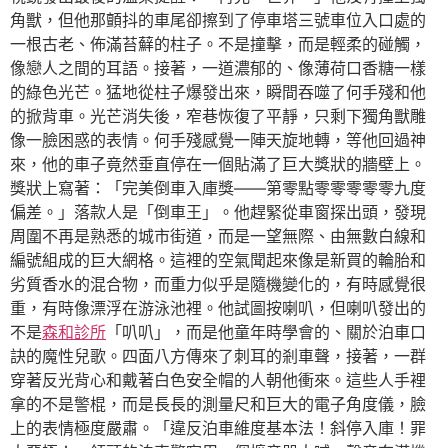
角獸，但他那顫抖的車尾卻擦到了停車塔三號車位入口處的
一根古老、佈滿苔蘚的柱子。不是撞擊，而是輕柔的碰觸，
像戀人之間的耳語。接著，一道濃郁的、像薄荷口香糖一樣
的綠色光芒。猛地從柱子爆發出來，瞬間吞噬了何手殘和他
的掀背車。光芒消失後，窄巷恢復了平靜，只剩下獨角獸雕
像一臉困惑的表情。何手殘感覺一陣天旋地轉，等他回過神
來，他的車子竟然垂直停在一個貼滿了巨大獎狀的牆壁上。
獎狀上寫著：「完美倒車入庫獎——第零點零零零零零九度
偏差。」落款人是「倒車王」。他趕緊從車窗探出頭，發現
周圍不再是熟悉的城市街道，而是一望無際、由無數白線和
編號組成的巨大網格。這裡的空氣聞起來像是新買的輪胎和
劣質香水的混合物，而重力似乎是隨機變化的，有時感覺很
重，有時像漂浮在游泳池裡。他試圖按喇叭，但喇叭發出的
不是
森和診所
「叭叭」，而是他童年時學會的、關於泊車口
訣的魔性兒歌。四面八方傳來了刺耳的剎車聲，接著，一群
穿著反光背心和戴著白色安全帽的人朝他衝來。這些人手裡
拿的不是警棍，而是長長的測量尺和巨大的電子角度儀，臉
上的表情極度嚴肅。「違反泊車維度基本法！斜停入庫！罪