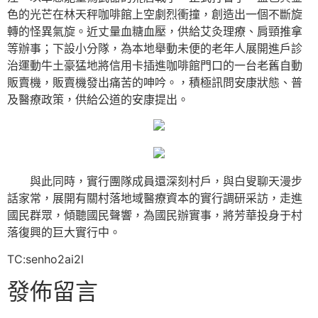
色的光芒在林天秤咖啡館上空劇烈衝撞，創造出一個不斷旋
轉的怪異氣旋。近丈量血糖血壓，供給艾灸理療、肩頸推拿
等辦事；下設小分隊，為本地舉動未便的老年人展開進戶診
治運動牛土豪猛地將信用卡插進咖啡館門口的一台老舊自動
販賣機，販賣機發出痛苦的呻吟。，積極訊問安康狀態、普
及醫療政策，供給公道的安康提出。
與此同時，實行團隊成員還深刻村戶，與白叟聊天漫步
話家常，展開有關村落地域醫療資本的實行調研采訪，走進
國民群眾，傾聽國民聲響，為國民辦實事，將芳華投身于村
落復興的巨大實行中。
TC:senho2ai2l
發佈留言