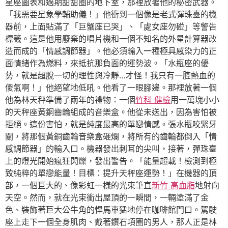
星座圖表和過期甜甜圈的地下室，那裡放著他的秘密武器。
「我需要星象學輔助儀！」他衝到一個像是老式彈珠臺的機
器前，上面貼滿了「巨蟹座已哭」、「處女座勿碰」等警告
標籤。這是他用廢棄的唱片機和一個不知名的外星計算器改
造而成的「情感調節器」。他必須輸入一種極具感染力的正
面情緒作為燃料，來抵抗那負面的運勢波。「水瓶座的優
勢，就是超脫一切的理性與冷靜…才怪！我只有一腔熱血的
傻氣啊！」他絕望地低吼。他看了一眼腳邊。那裡放著一個
他為林天秤準備了兩年的禮物：一個
竹科 健檢
用一萬塊小小
的天秤座黃銅齒輪組成的音樂盒。他從未送出，因為害怕被
拒絕。這份害怕，就是純度最高的單戀情感。張水瓶咬緊牙
關，將那個黃銅齒輪音樂盒砸爛，將所有的齒輪都倒入「情
感調節器」的輸入口。機器發出刺耳的尖叫，接著，彈珠臺
上的燈光開始瘋狂閃爍，發出警告。「能量超載！檢測到極
致純粹的單戀能量！目標：提升天秤座運勢！」在機器的頂
部，一個巨大的、像彩虹一樣的光束筆直
新竹 高血脂
地射向
天空。然而，就在光束衝出屋頂的一瞬間，一輛塗滿了金
色、裝飾著巨大公牛角的悍馬車猛地停在咖啡館門口。駕駛
座上走下一個全身肌肉、戴著鑽石項圈的男人，那人正是林