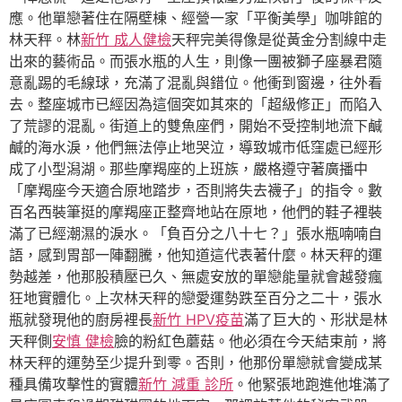
應。他單戀著住在隔壁棟、經營一家「平衡美學」咖啡館的
林天秤。林
新竹 成人健檢
天秤完美得像是從黃金分割線中走
出來的藝術品。而張水瓶的人生，則像一團被獅子座暴君隨
意亂踢的毛線球，充滿了混亂與錯位。他衝到窗邊，往外看
去。整座城市已經因為這個突如其來的「超級修正」而陷入
了荒謬的混亂。街道上的雙魚座們，開始不受控制地流下鹹
鹹的海水淚，他們無法停止地哭泣，導致城市低窪處已經形
成了小型潟湖。那些摩羯座的上班族，嚴格遵守著廣播中
「摩羯座今天適合原地踏步，否則將失去襪子」的指令。數
百名西裝筆挺的摩羯座正整齊地站在原地，他們的鞋子裡裝
滿了已經潮濕的淚水。「負百分之八十七？」張水瓶喃喃自
語，感到胃部一陣翻騰，他知道這代表著什麼。林天秤的運
勢越差，他那股積壓已久、無處安放的單戀能量就會越發瘋
狂地實體化。上次林天秤的戀愛運勢跌至百分之二十，張水
瓶就發現他的廚房裡長
新竹 HPV疫苗
滿了巨大的、形狀是林
天秤側
安慎 健檢
臉的粉紅色蘑菇。他必須在今天結束前，將
林天秤的運勢至少提升到零。否則，他那份單戀就會變成某
種具備攻擊性的實體
新竹 減重 診所
。他緊張地跑進他堆滿了