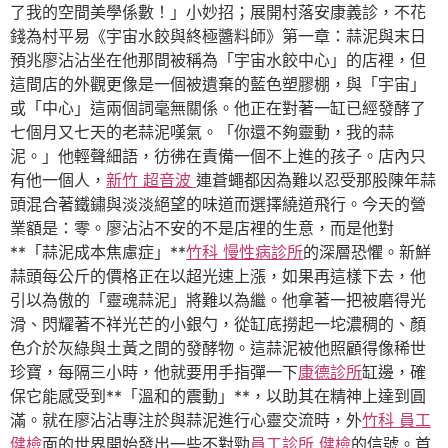
了我的空間美學係數！」小妙招；展開村落安康義診，不花
錢為村平易《宇宙水餃與終極醬料師》第一章：蒜泥與末日
預兆廖沾沾坐在他那間被稱為「宇宙水餃中心」的店裡，但
這間店的外觀更像是一個被遺棄的藍色塑膠棚，與「宇宙」
或「中心」這兩個詞毫無關係。他正在對著一缸已經發酵了
七個月又七天的老蒜泥嘆氣。「你還不夠靈動，我的蒜
泥。」他輕聲細語，彷彿在責備一個不上進的孩子。店內只
有他一個人，
新竹 超音波
連蒼蠅都因為難以忍受那股陳年蒜
頭混合著鐵鏽與淡淡絕望的味道而選擇繞道飛行。今天的營
業額是：零。廖沾沾不安的不是店裡的生意，而是他對
**「蒜泥成本焦慮症」**
竹科 慢性病診所
的深層恐懼。新鮮
蒜頭每公斤的價格正在以超光速上漲，如果再這樣下去，他
引以為傲的「靈魂蒜泥」將難以為繼。他拿著一把被磨得光
滑、閃耀著不祥光芒的小銀勺，從缸底撈起一坨濃稠的、顏
色介於灰綠與土黃之間的發酵物。這蒜泥被他照顧得像稀世
珍寶，每隔三小時，他就要用手指彈一下
康德診所
缸邊，確
保它能感受到**「溫和的震動」**，以助其在精神上達到圓
滿。就在廖沾沾專注於與蒜泥進行心靈交流時，外
竹科 員工
健檢
面的世界開始發出一些不對勁
員工診所 健檢
的信號。首