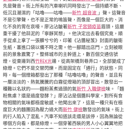
先是聲音。街上所有的汽車喇叭同時發出了一個持續不斷、
低沉且潮濕的「咕嚕——咕嚕——
新竹 超音波
」聲。這聲音
不是引擎聲，也不是正常的鳴笛聲，而像是一個巨大的、消
化不良的胃在哀嚎。廖沾沾皺著
新竹 子宮頸疫苗
眉頭，這嚴
重干擾了他蒜泥的「寧靜冥想」。他決定出去看個究竟，順
手從桌上拿了一張髒兮兮的，印著《沾醬秘笈》封面的皺衛
生紙，塞進口袋以備不時之需。他一腳踏出店門，立刻被眼
前的景象震驚了。整條城市的主幹道上，數百個交通信號
燈，從東邊到西
竹科X光
邊，從高架橋到巷弄口，全部變成了
綠燈。它們不是交替閃爍，而是固定在「通行」的狀態，同
時，每一個燈箱都發出了那種「咕嚕咕嚕」的聲音，並且有
一層淡淡的、熱氣騰騰的白霧從燈箱的頂部冒出，散發出一
種難以名狀的——麵粉蒸煮過頭的氣
新竹 入職健檢
味。「麵
粉焦慮？還是過度發酵？」廖沾沾是個醬料學家，對所有食
物相關的氣味都極度敏感。他聞出來了，這是一種只有在極
度巨大的麵團因為壓力過大而
新竹 健檢
散發出的氣味。街上
的行人陷入了混亂。汽車不知道該走還是該停，因為無論從
哪個方向看，都是綠燈。一個穿著西裝的男人小心翼翼地把