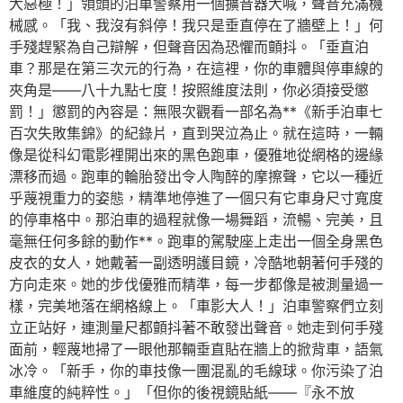
大惡極！」領頭的泊車警察用一個擴音器大喊，聲音充滿機
械感。「我、我沒有斜停！我只是垂直停在了牆壁上！」何
手殘趕緊為自己辯解，但聲音因為恐懼而顫抖。「垂直泊
車？那是在第三次元的行為，在這裡，你的車體與停車線的
夾角是——八十九點七度！按照維度法則，你必須接受懲
罰！」懲罰的內容是：無限次觀看一部名為**《新手泊車七
百次失敗集錦》的紀錄片，直到哭泣為止。就在這時，一輛
像是從科幻電影裡開出來的黑色跑車，優雅地從網格的邊緣
漂移而過。跑車的輪胎發出令人陶醉的摩擦聲，它以一種近
乎蔑視重力的姿態，精準地停進了一個只有它車身尺寸寬度
的停車格中。那泊車的過程就像一場舞蹈，流暢、完美，且
毫無任何多餘的動作**。跑車的駕駛座上走出一個全身黑色
皮衣的女人，她戴著一副透明護目鏡，冷酷地朝著何手殘的
方向走來。她的步伐優雅而精準，每一步都像是被測量過一
樣，完美地落在網格線上。「車影大人！」泊車警察們立刻
立正站好，連測量尺都顫抖著不敢發出聲音。她走到何手殘
面前，輕蔑地掃了一眼他那輛垂直貼在牆上的掀背車，語氣
冰冷。「新手，你的車技像一團混亂的毛線球。你污染了泊
車維度的純粹性。」「但你的後視鏡貼紙——『永不放