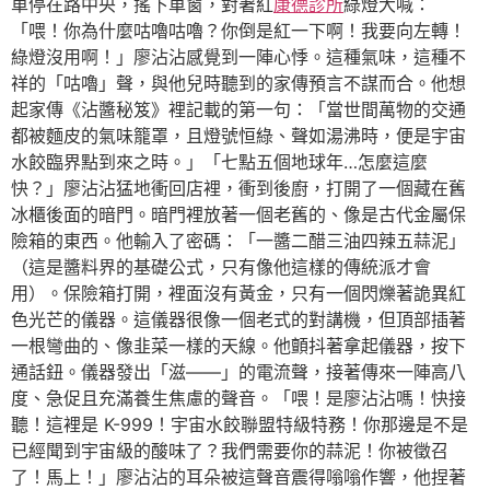
車停在路中央，搖下車窗，對著紅
康德診所
綠燈大喊：
「喂！你為什麼咕嚕咕嚕？你倒是紅一下啊！我要向左轉！
綠燈沒用啊！」廖沾沾感覺到一陣心悸。這種氣味，這種不
祥的「咕嚕」聲，與他兒時聽到的家傳預言不謀而合。他想
起家傳《沾醬秘笈》裡記載的第一句：「當世間萬物的交通
都被麵皮的氣味籠罩，且燈號恒綠、聲如湯沸時，便是宇宙
水餃臨界點到來之時。」「七點五個地球年…怎麼這麼
快？」廖沾沾猛地衝回店裡，衝到後廚，打開了一個藏在舊
冰櫃後面的暗門。暗門裡放著一個老舊的、像是古代金屬保
險箱的東西。他輸入了密碼：「一醬二醋三油四辣五蒜泥」
（這是醬料界的基礎公式，只有像他這樣的傳統派才會
用）。保險箱打開，裡面沒有黃金，只有一個閃爍著詭異紅
色光芒的儀器。這儀器很像一個老式的對講機，但頂部插著
一根彎曲的、像韭菜一樣的天線。他顫抖著拿起儀器，按下
通話鈕。儀器發出「滋——」的電流聲，接著傳來一陣高八
度、急促且充滿養生焦慮的聲音。「喂！是廖沾沾嗎！快接
聽！這裡是 K-999！宇宙水餃聯盟特級特務！你那邊是不是
已經聞到宇宙級的酸味了？我們需要你的蒜泥！你被徵召
了！馬上！」廖沾沾的耳朵被這聲音震得嗡嗡作響，他捏著