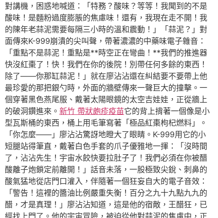
對講機，困惑地喊道：「特務？酸味？等等！我聞到的不是
酸味！是麵粉過度膨脹的焦慮味！還有，我現在走不開！我
的陳年老蒜泥需要每隔三小時的溫和震動！」「蒜泥？」對
面傳來K-999崩潰的尖叫聲，帶著濃濃的中藥味電子雜音：
「重點不是蒜泥！重點是**時空正在彎曲！**我們的推進器
快沒紅棗了！快！我們在你的後院！別帶任何多餘的東西！
除了——你那缸蒜泥！」就在廖沾沾還在糾結要不要帶上他
最珍愛的那把銀勺時，外面的牆壁傳來一聲巨大的撞擊。一
個穿著黑色燕尾服、戴著太陽眼鏡的太空吉娃娃，正從牆上
的破洞鑽進來。
新竹 帶狀皰疹疫苗
它的背上揹著一個像是小
型瓦斯桶的東西，桶上用毛筆寫著「極品紅棗枸杞燃料」。
「你怎麼——」廖沾沾驚訝地瞪大了眼睛。K-999用它的小
短腿站得筆直，戴著白色手套的爪子優雅地一揮：「沒時間
了，沾沾先生！宇宙水餃快要拉肚子了！我們必須在你被醋
酸離子炮鎖定前離開！」話音未落，一股極致尖銳、刺鼻的
酸氣猛地從店門口灌入，伴隨著一個狂妄自大的電子音效：
「警告！這裡的醬油比例嚴重失衡！百分之九十九點九九的
醋，才是真理！」廖沾沾知道，這是他的宿敵，王醋狂，已
經找上門了。他的宇宙冒險，被迫從他對蒜泥的焦慮中，正