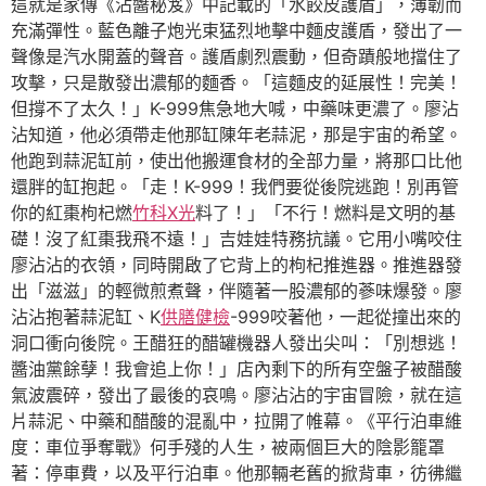
這就是家傳《沾醬秘笈》中記載的「水餃皮護盾」，薄韌而
充滿彈性。藍色離子炮光束猛烈地擊中麵皮護盾，發出了一
聲像是汽水開蓋的聲音。護盾劇烈震動，但奇蹟般地擋住了
攻擊，只是散發出濃郁的麵香。「這麵皮的延展性！完美！
但撐不了太久！」K-999焦急地大喊，中藥味更濃了。廖沾
沾知道，他必須帶走他那缸陳年老蒜泥，那是宇宙的希望。
他跑到蒜泥缸前，使出他搬運食材的全部力量，將那口比他
還胖的缸抱起。「走！K-999！我們要從後院逃跑！別再管
你的紅棗枸杞燃
竹科X光
料了！」「不行！燃料是文明的基
礎！沒了紅棗我飛不遠！」吉娃娃特務抗議。它用小嘴咬住
廖沾沾的衣領，同時開啟了它背上的枸杞推進器。推進器發
出「滋滋」的輕微煎煮聲，伴隨著一股濃郁的蔘味爆發。廖
沾沾抱著蒜泥缸、K
供膳健檢
-999咬著他，一起從撞出來的
洞口衝向後院。王醋狂的醋罐機器人發出尖叫：「別想逃！
醬油黨餘孽！我會追上你！」店內剩下的所有空盤子被醋酸
氣波震碎，發出了最後的哀鳴。廖沾沾的宇宙冒險，就在這
片蒜泥、中藥和醋酸的混亂中，拉開了帷幕。《平行泊車維
度：車位爭奪戰》何手殘的人生，被兩個巨大的陰影籠罩
著：停車費，以及平行泊車。他那輛老舊的掀背車，彷彿繼