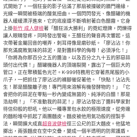
式開始了。一個狂妄的影子佔滿了那扇被撞破的牆門邊緣，
光線一瞬間被極端的酸氣扭曲。一個閃閃發光、像醋罐的機
器人緩緩漂浮進來，它的底座還不斷噴射著白色醋霧。它身
上掛
新竹 成人健檢
著「醋狂派大勝利」的霓虹燈牌，閃爍得
讓人眼睛發疼，同時發出警報。王醋狂的聲音再次響起，這
次帶著金屬回音的嘲弄，刺耳得像是磨砂紙。「廖沾沾！你
那充滿腐敗氣味的蒜泥，是對醬料學的侮辱！必須淨化！」
「你將為你那百分之五的醬油，以及百分之九十五的邪惡蒜
頭付出代價！」醋罐機器人的頂端裂開，露出了一個巨大的
管口，正在聚積藍色光芒。K-999特務用它穿著燕尾服的小
爪子，一把抓住了廖沾沾的褲腳催促著他。「快點！沾沾先
生！那是醋酸離子炮！專門用來溶解有機發酵物的！」「它
會把你的蒜泥在零點一秒內變成無菌的、純淨的白醋！那是
浩劫啊！」「不准動我的蒜泥！」廖沾沾發出了醬料學家對
待信仰般的怒吼。他以一種專業包水餃的極限速度，從旁邊
的麵粉堆中抓起了兩團麵皮。麵皮被他用氣功般的捏製手
法，瞬間擴大成直
超音波健檢
徑三公尺的巨大麵皮。他猛地
擲出，兩張麵皮在空中交疊，變成一個半透明的防禦護盾。