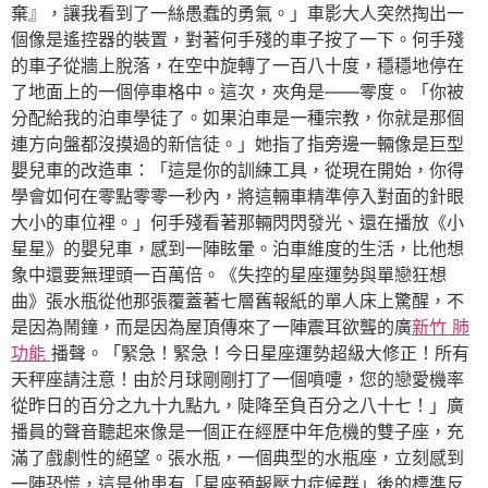
棄』，讓我看到了一絲愚蠢的勇氣。」車影大人突然掏出一
個像是遙控器的裝置，對著何手殘的車子按了一下。何手殘
的車子從牆上脫落，在空中旋轉了一百八十度，穩穩地停在
了地面上的一個停車格中。這次，夾角是——零度。「你被
分配給我的泊車學徒了。如果泊車是一種宗教，你就是那個
連方向盤都沒摸過的新信徒。」她指了指旁邊一輛像是巨型
嬰兒車的改造車：「這是你的訓練工具，從現在開始，你得
學會如何在零點零零一秒內，將這輛車精準停入對面的針眼
大小的車位裡。」何手殘看著那輛閃閃發光、還在播放《小
星星》的嬰兒車，感到一陣眩暈。泊車維度的生活，比他想
象中還要無理頭一百萬倍。《失控的星座運勢與單戀狂想
曲》張水瓶從他那張覆蓋著七層舊報紙的單人床上驚醒，不
是因為鬧鐘，而是因為屋頂傳來了一陣震耳欲聾的廣
新竹 肺
功能
播聲。「緊急！緊急！今日星座運勢超級大修正！所有
天秤座請注意！由於月球剛剛打了一個噴嚏，您的戀愛機率
從昨日的百分之九十九點九，陡降至負百分之八十七！」廣
播員的聲音聽起來像是一個正在經歷中年危機的雙子座，充
滿了戲劇性的絕望。張水瓶，一個典型的水瓶座，立刻感到
一陣恐慌，這是他患有「星座預報壓力症候群」後的標準反